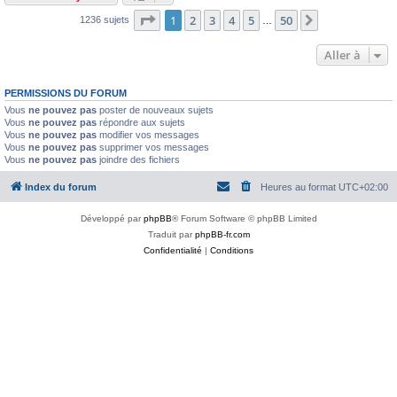
Page
1
sur
50
1
2
3
4
5
50
Suivante
1236 sujets
…
Aller à
PERMISSIONS DU FORUM
Vous
ne pouvez pas
poster de nouveaux sujets
Vous
ne pouvez pas
répondre aux sujets
Vous
ne pouvez pas
modifier vos messages
Vous
ne pouvez pas
supprimer vos messages
Vous
ne pouvez pas
joindre des fichiers
Index du forum
Heures au format
UTC+02:00
Développé par
phpBB
® Forum Software © phpBB Limited
Traduit par
phpBB-fr.com
Confidentialité
|
Conditions