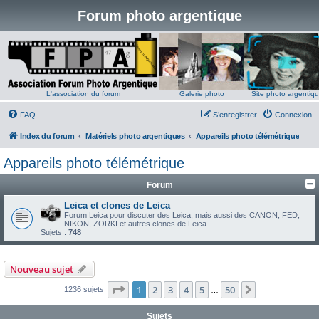
Forum photo argentique
L'association du forum
Galerie photo
Site photo argentiq
FAQ
S’enregistrer
Connexion
Index du forum
Matériels photo argentiques
Appareils photo télémétrique
Appareils photo télémétrique
Forum
Leica et clones de Leica
Forum Leica pour discuter des Leica, mais aussi des CANON, FED,
NIKON, ZORKI et autres clones de Leica.
Sujets :
748
Nouveau sujet
Page
1
sur
50
1
2
3
4
5
50
Suivante
1236 sujets
…
Sujets