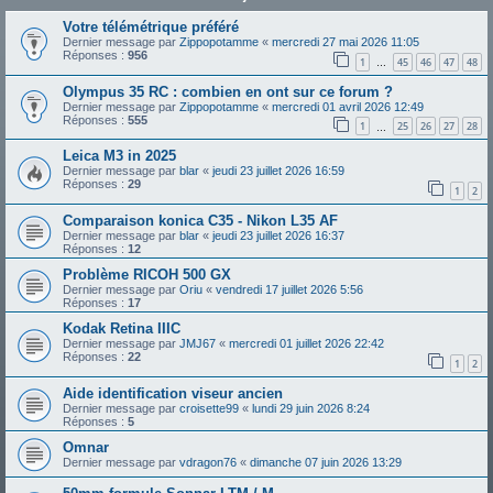
Votre télémétrique préféré
Dernier message par
Zippopotamme
«
mercredi 27 mai 2026 11:05
Réponses :
956
1
45
46
47
48
…
Olympus 35 RC : combien en ont sur ce forum ?
Dernier message par
Zippopotamme
«
mercredi 01 avril 2026 12:49
Réponses :
555
1
25
26
27
28
…
Leica M3 in 2025
Dernier message par
blar
«
jeudi 23 juillet 2026 16:59
Réponses :
29
1
2
Comparaison konica C35 - Nikon L35 AF
Dernier message par
blar
«
jeudi 23 juillet 2026 16:37
Réponses :
12
Problème RICOH 500 GX
Dernier message par
Oriu
«
vendredi 17 juillet 2026 5:56
Réponses :
17
Kodak Retina IIIC
Dernier message par
JMJ67
«
mercredi 01 juillet 2026 22:42
Réponses :
22
1
2
Aide identification viseur ancien
Dernier message par
croisette99
«
lundi 29 juin 2026 8:24
Réponses :
5
Omnar
Dernier message par
vdragon76
«
dimanche 07 juin 2026 13:29