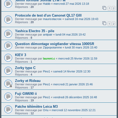
50mm formule Sonnar LTM / M
Dernier message par
Habib
«
mercredi 27 mai 2026 13:18
Réponses :
20
1
2
Protocole de test d'un Canonet QL17 GIII
Dernier message par
mauricelacroix
«
samedi 16 mai 2026 19:43
Réponses :
20
1
2
Yashica Electro 35 - pile
Dernier message par
antipatr
«
lundi 04 mai 2026 19:42
Réponses :
8
Question démontage voigtlander vitessa 1000SR
Dernier message par
Zippopotamme
«
lundi 30 mars 2026 15:40
KIEV 3
Dernier message par
laurent.c
«
mercredi 25 février 2026 11:59
Réponses :
1
Zorky type C
Dernier message par
Pino1
«
samedi 14 février 2026 12:30
Réponses :
4
Zorky et Rideau
Dernier message par
Pino1
«
mercredi 21 janvier 2026 15:46
Réponses :
17
Fuji GW690 ii
Dernier message par
Pino1
«
vendredi 26 décembre 2025 16:48
Réponses :
19
Patche télémètre Leica M3
Dernier message par
Oriu
«
mercredi 12 novembre 2025 12:21
Réponses :
12