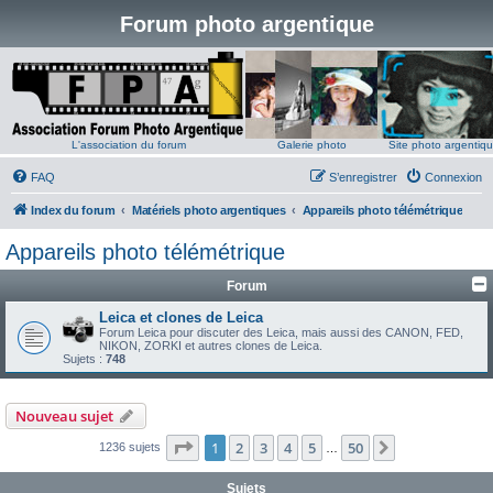
Forum photo argentique
L'association du forum
Galerie photo
Site photo argentiq
FAQ
S’enregistrer
Connexion
Index du forum
Matériels photo argentiques
Appareils photo télémétrique
Appareils photo télémétrique
Forum
Leica et clones de Leica
Forum Leica pour discuter des Leica, mais aussi des CANON, FED,
NIKON, ZORKI et autres clones de Leica.
Sujets :
748
Nouveau sujet
Page
1
sur
50
1
2
3
4
5
50
Suivante
1236 sujets
…
Sujets