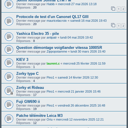
50mm formule Sonnar LTM / M
Dernier message par
Habib
«
mercredi 27 mai 2026 13:18
Réponses :
20
1
2
Protocole de test d'un Canonet QL17 GIII
Dernier message par
mauricelacroix
«
samedi 16 mai 2026 19:43
Réponses :
20
1
2
Yashica Electro 35 - pile
Dernier message par
antipatr
«
lundi 04 mai 2026 19:42
Réponses :
8
Question démontage voigtlander vitessa 1000SR
Dernier message par
Zippopotamme
«
lundi 30 mars 2026 15:40
KIEV 3
Dernier message par
laurent.c
«
mercredi 25 février 2026 11:59
Réponses :
1
Zorky type C
Dernier message par
Pino1
«
samedi 14 février 2026 12:30
Réponses :
4
Zorky et Rideau
Dernier message par
Pino1
«
mercredi 21 janvier 2026 15:46
Réponses :
17
Fuji GW690 ii
Dernier message par
Pino1
«
vendredi 26 décembre 2025 16:48
Réponses :
19
Patche télémètre Leica M3
Dernier message par
Oriu
«
mercredi 12 novembre 2025 12:21
Réponses :
12