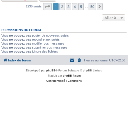
Page
1
sur
50
1
2
3
4
5
50
Suivante
1236 sujets
…
Aller à
PERMISSIONS DU FORUM
Vous
ne pouvez pas
poster de nouveaux sujets
Vous
ne pouvez pas
répondre aux sujets
Vous
ne pouvez pas
modifier vos messages
Vous
ne pouvez pas
supprimer vos messages
Vous
ne pouvez pas
joindre des fichiers
Index du forum
Heures au format
UTC+02:00
Développé par
phpBB
® Forum Software © phpBB Limited
Traduit par
phpBB-fr.com
Confidentialité
|
Conditions