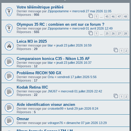
Votre télémétrique préféré
Dernier message par
Zippopotamme
«
mercredi 27 mai 2026 11:05
Réponses :
956
1
45
46
47
48
…
Olympus 35 RC : combien en ont sur ce forum ?
Dernier message par
Zippopotamme
«
mercredi 01 avril 2026 12:49
Réponses :
555
1
25
26
27
28
…
Leica M3 in 2025
Dernier message par
blar
«
jeudi 23 juillet 2026 16:59
Réponses :
29
1
2
Comparaison konica C35 - Nikon L35 AF
Dernier message par
blar
«
jeudi 23 juillet 2026 16:37
Réponses :
12
Problème RICOH 500 GX
Dernier message par
Oriu
«
vendredi 17 juillet 2026 5:56
Réponses :
17
Kodak Retina IIIC
Dernier message par
JMJ67
«
mercredi 01 juillet 2026 22:42
Réponses :
22
1
2
Aide identification viseur ancien
Dernier message par
croisette99
«
lundi 29 juin 2026 8:24
Réponses :
5
Omnar
Dernier message par
vdragon76
«
dimanche 07 juin 2026 13:29