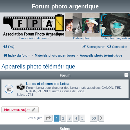
Forum photo argentique
L'association du forum
Galerie photo
Site photo argentiq
FAQ
S’enregistrer
Connexion
Index du forum
Matériels photo argentiques
Appareils photo télémétrique
Appareils photo télémétrique
Forum
Leica et clones de Leica
Forum Leica pour discuter des Leica, mais aussi des CANON, FED,
NIKON, ZORKI et autres clones de Leica.
Sujets :
748
Nouveau sujet
Page
1
sur
50
1
2
3
4
5
50
Suivante
1236 sujets
…
Sujets