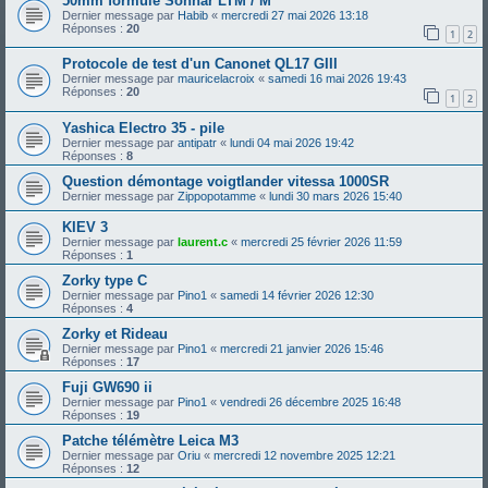
50mm formule Sonnar LTM / M
Dernier message par
Habib
«
mercredi 27 mai 2026 13:18
Réponses :
20
1
2
Protocole de test d'un Canonet QL17 GIII
Dernier message par
mauricelacroix
«
samedi 16 mai 2026 19:43
Réponses :
20
1
2
Yashica Electro 35 - pile
Dernier message par
antipatr
«
lundi 04 mai 2026 19:42
Réponses :
8
Question démontage voigtlander vitessa 1000SR
Dernier message par
Zippopotamme
«
lundi 30 mars 2026 15:40
KIEV 3
Dernier message par
laurent.c
«
mercredi 25 février 2026 11:59
Réponses :
1
Zorky type C
Dernier message par
Pino1
«
samedi 14 février 2026 12:30
Réponses :
4
Zorky et Rideau
Dernier message par
Pino1
«
mercredi 21 janvier 2026 15:46
Réponses :
17
Fuji GW690 ii
Dernier message par
Pino1
«
vendredi 26 décembre 2025 16:48
Réponses :
19
Patche télémètre Leica M3
Dernier message par
Oriu
«
mercredi 12 novembre 2025 12:21
Réponses :
12