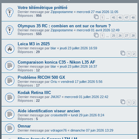
Votre télémétrique préféré
Dernier message par
Zippopotamme
«
mercredi 27 mai 2026 11:05
Réponses :
956
1
45
46
47
48
…
Olympus 35 RC : combien en ont sur ce forum ?
Dernier message par
Zippopotamme
«
mercredi 01 avril 2026 12:49
Réponses :
555
1
25
26
27
28
…
Leica M3 in 2025
Dernier message par
blar
«
jeudi 23 juillet 2026 16:59
Réponses :
29
1
2
Comparaison konica C35 - Nikon L35 AF
Dernier message par
blar
«
jeudi 23 juillet 2026 16:37
Réponses :
12
Problème RICOH 500 GX
Dernier message par
Oriu
«
vendredi 17 juillet 2026 5:56
Réponses :
17
Kodak Retina IIIC
Dernier message par
JMJ67
«
mercredi 01 juillet 2026 22:42
Réponses :
22
1
2
Aide identification viseur ancien
Dernier message par
croisette99
«
lundi 29 juin 2026 8:24
Réponses :
5
Omnar
Dernier message par
vdragon76
«
dimanche 07 juin 2026 13:29