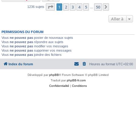
Page
1
sur
50
1
2
3
4
5
50
Suivante
1236 sujets
…
Aller à
PERMISSIONS DU FORUM
Vous
ne pouvez pas
poster de nouveaux sujets
Vous
ne pouvez pas
répondre aux sujets
Vous
ne pouvez pas
modifier vos messages
Vous
ne pouvez pas
supprimer vos messages
Vous
ne pouvez pas
joindre des fichiers
Index du forum
Heures au format
UTC+02:00
Développé par
phpBB
® Forum Software © phpBB Limited
Traduit par
phpBB-fr.com
Confidentialité
|
Conditions