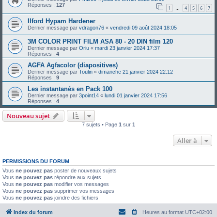
Réponses :
127
1
4
5
6
7
…
Ilford Hypam Hardener
Dernier message par
vdragon76
«
vendredi 09 août 2024 18:05
3M COLOR PRINT FILM ASA 80 - 20 DIN film 120
Dernier message par
Oriu
«
mardi 23 janvier 2024 17:37
Réponses :
4
AGFA Agfacolor (diapositives)
Dernier message par
Toulin
«
dimanche 21 janvier 2024 22:12
Réponses :
9
Les instantanés en Pack 100
Dernier message par
3point14
«
lundi 01 janvier 2024 17:56
Réponses :
4
Nouveau sujet
7 sujets • Page
1
sur
1
Aller à
PERMISSIONS DU FORUM
Vous
ne pouvez pas
poster de nouveaux sujets
Vous
ne pouvez pas
répondre aux sujets
Vous
ne pouvez pas
modifier vos messages
Vous
ne pouvez pas
supprimer vos messages
Vous
ne pouvez pas
joindre des fichiers
Index du forum
Heures au format
UTC+02:00