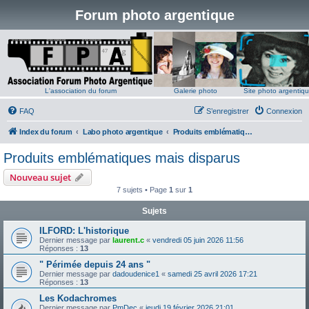
Forum photo argentique
L'association du forum
Galerie photo
Site photo argentiq
FAQ
S’enregistrer
Connexion
Index du forum
Labo photo argentique
Produits emblématiques mais disparus
Produits emblématiques mais disparus
Nouveau sujet
7 sujets • Page
1
sur
1
Sujets
ILFORD: L'historique
Dernier message par
laurent.c
«
vendredi 05 juin 2026 11:56
Réponses :
13
" Périmée depuis 24 ans "
Dernier message par
dadoudenice1
«
samedi 25 avril 2026 17:21
Réponses :
13
Les Kodachromes
Dernier message par
PmDec
«
jeudi 19 février 2026 21:01