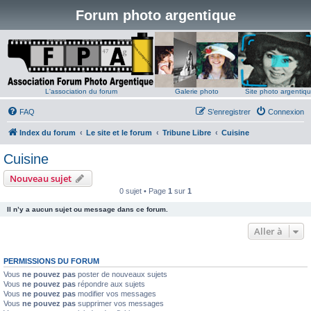
Forum photo argentique
L'association du forum
Galerie photo
Site photo argentiq
FAQ
S’enregistrer
Connexion
Index du forum
Le site et le forum
Tribune Libre
Cuisine
Cuisine
Nouveau sujet
0 sujet • Page
1
sur
1
Il n’y a aucun sujet ou message dans ce forum.
Aller à
PERMISSIONS DU FORUM
Vous
ne pouvez pas
poster de nouveaux sujets
Vous
ne pouvez pas
répondre aux sujets
Vous
ne pouvez pas
modifier vos messages
Vous
ne pouvez pas
supprimer vos messages