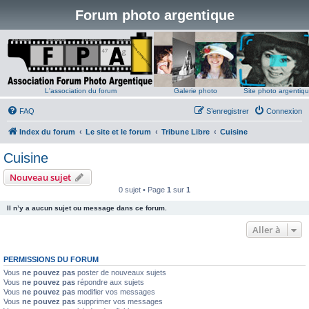
Forum photo argentique
L'association du forum
Galerie photo
Site photo argentiq
FAQ
S’enregistrer
Connexion
Index du forum
Le site et le forum
Tribune Libre
Cuisine
Cuisine
Nouveau sujet
0 sujet • Page
1
sur
1
Il n’y a aucun sujet ou message dans ce forum.
Aller à
PERMISSIONS DU FORUM
Vous
ne pouvez pas
poster de nouveaux sujets
Vous
ne pouvez pas
répondre aux sujets
Vous
ne pouvez pas
modifier vos messages
Vous
ne pouvez pas
supprimer vos messages