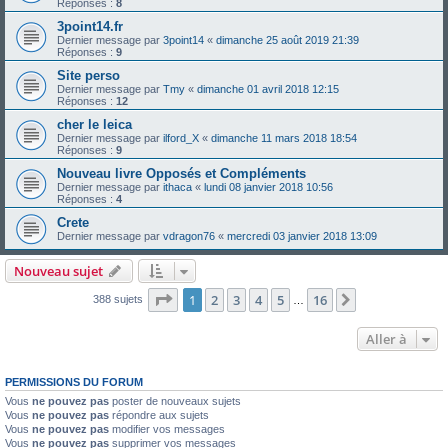
Réponses :
8
3point14.fr
Dernier message par
3point14
«
dimanche 25 août 2019 21:39
Réponses :
9
Site perso
Dernier message par
Tmy
«
dimanche 01 avril 2018 12:15
Réponses :
12
cher le leica
Dernier message par
ilford_X
«
dimanche 11 mars 2018 18:54
Réponses :
9
Nouveau livre Opposés et Compléments
Dernier message par
ithaca
«
lundi 08 janvier 2018 10:56
Réponses :
4
Crete
Dernier message par
vdragon76
«
mercredi 03 janvier 2018 13:09
Nouveau sujet
Page
1
sur
16
1
2
3
4
5
16
Suivante
388 sujets
…
Aller à
PERMISSIONS DU FORUM
Vous
ne pouvez pas
poster de nouveaux sujets
Vous
ne pouvez pas
répondre aux sujets
Vous
ne pouvez pas
modifier vos messages
Vous
ne pouvez pas
supprimer vos messages