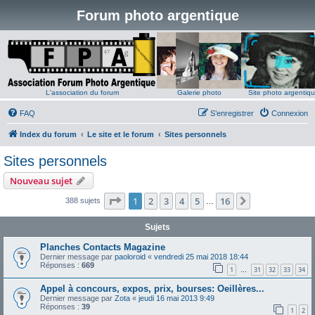
Forum photo argentique
L'association du forum
Galerie photo
Site photo argentiq
FAQ
S’enregistrer
Connexion
Index du forum
Le site et le forum
Sites personnels
Sites personnels
Nouveau sujet
Page
1
sur
16
1
2
3
4
5
16
Suivante
388 sujets
…
Sujets
Planches Contacts Magazine
Dernier message par
paoloroid
«
vendredi 25 mai 2018 18:44
Réponses :
669
1
31
32
33
34
…
Appel à concours, expos, prix, bourses: Oeillères...
Dernier message par
Zota
«
jeudi 16 mai 2013 9:49
Réponses :
39
1
2