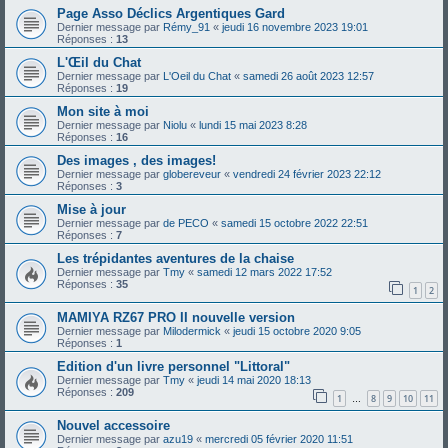
Page Asso Déclics Argentiques Gard
Dernier message par
Rémy_91
«
jeudi 16 novembre 2023 19:01
Réponses :
13
L'Œil du Chat
Dernier message par
L'Oeil du Chat
«
samedi 26 août 2023 12:57
Réponses :
19
Mon site à moi
Dernier message par
Niolu
«
lundi 15 mai 2023 8:28
Réponses :
16
Des images , des images!
Dernier message par
globereveur
«
vendredi 24 février 2023 22:12
Réponses :
3
Mise à jour
Dernier message par
de PECO
«
samedi 15 octobre 2022 22:51
Réponses :
7
Les trépidantes aventures de la chaise
Dernier message par
Tmy
«
samedi 12 mars 2022 17:52
Réponses :
35
1
2
MAMIYA RZ67 PRO II nouvelle version
Dernier message par
Milodermick
«
jeudi 15 octobre 2020 9:05
Réponses :
1
Edition d'un livre personnel "Littoral"
Dernier message par
Tmy
«
jeudi 14 mai 2020 18:13
Réponses :
209
1
8
9
10
11
…
Nouvel accessoire
Dernier message par
azu19
«
mercredi 05 février 2020 11:51