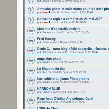
par
20x25
»
samedi 17 janvier 2009 9:17
Annuaire photo et collections pour les sites ph
par
Lionel
»
vendredi 04 novembre 2005 15:44
Nouvelles règles à compter du 24 mai 2007
par
Lionel
»
mercredi 25 avril 2007 10:07
Mon site d'appareils anciens
par
allouis
»
mercredi 15 janvier 2025 15:25
Fred Herzog
par
Planar
»
mardi 10 mars 2026 2:08
Denis G. - mon blog dédié appareils, séances, e
par
Dolmance
»
dimanche 07 décembre 2025 19:47
magazine-photo
par
Bandol
»
mercredi 13 août 2025 3:29
Le fliquaire de tilu
par
tilu
»
mercredi 09 octobre 2024 23:30
Les cahiers du jeune Photographe
par
Bandol
»
vendredi 15 novembre 2024 14:19
KARBON BLUE
par
Karbon
»
mercredi 05 juin 2024 18:21
Page Asso Déclics Argentiques Gard
par
Gabou
»
lundi 02 octobre 2023 16:42
L'Œil du Chat