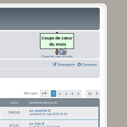
Coups de cœur du mois
S’enregistrer
Connexion
Page
1
sur
16
1
2
3
4
5
16
Suivante
388 sujets
…
VUES
DERNIER MESSAGE
D
par
paoloroid
V
394040
e
vendredi 25 mai 2018 18:44
r
u
n
D
par
Zota
i
V
87121
e
e