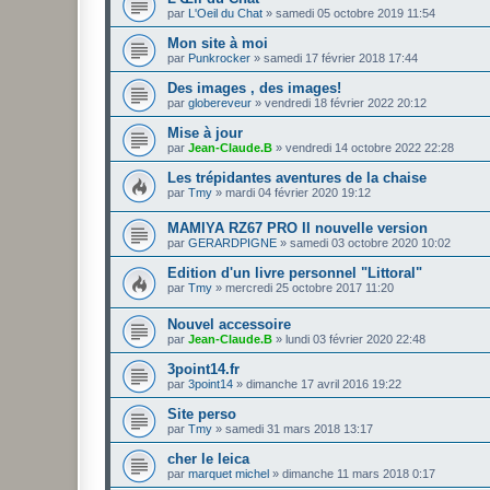
par
L'Oeil du Chat
»
samedi 05 octobre 2019 11:54
Mon site à moi
par
Punkrocker
»
samedi 17 février 2018 17:44
Des images , des images!
par
globereveur
»
vendredi 18 février 2022 20:12
Mise à jour
par
Jean-Claude.B
»
vendredi 14 octobre 2022 22:28
Les trépidantes aventures de la chaise
par
Tmy
»
mardi 04 février 2020 19:12
MAMIYA RZ67 PRO II nouvelle version
par
GERARDPIGNE
»
samedi 03 octobre 2020 10:02
Edition d'un livre personnel "Littoral"
par
Tmy
»
mercredi 25 octobre 2017 11:20
Nouvel accessoire
par
Jean-Claude.B
»
lundi 03 février 2020 22:48
3point14.fr
par
3point14
»
dimanche 17 avril 2016 19:22
Site perso
par
Tmy
»
samedi 31 mars 2018 13:17
cher le leica
par
marquet michel
»
dimanche 11 mars 2018 0:17