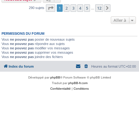
Page
1
sur
12
1
2
3
4
5
12
Suivante
290 sujets
…
Aller à
PERMISSIONS DU FORUM
Vous
ne pouvez pas
poster de nouveaux sujets
Vous
ne pouvez pas
répondre aux sujets
Vous
ne pouvez pas
modifier vos messages
Vous
ne pouvez pas
supprimer vos messages
Vous
ne pouvez pas
joindre des fichiers
Index du forum
Heures au format
UTC+02:00
Développé par
phpBB
® Forum Software © phpBB Limited
Traduit par
phpBB-fr.com
Confidentialité
|
Conditions