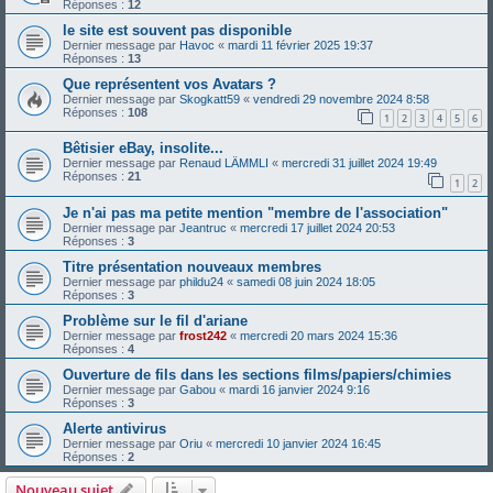
Réponses :
12
le site est souvent pas disponible
Dernier message par
Havoc
«
mardi 11 février 2025 19:37
Réponses :
13
Que représentent vos Avatars ?
Dernier message par
Skogkatt59
«
vendredi 29 novembre 2024 8:58
Réponses :
108
1
2
3
4
5
6
Bêtisier eBay, insolite...
Dernier message par
Renaud LÄMMLI
«
mercredi 31 juillet 2024 19:49
Réponses :
21
1
2
Je n'ai pas ma petite mention "membre de l'association"
Dernier message par
Jeantruc
«
mercredi 17 juillet 2024 20:53
Réponses :
3
Titre présentation nouveaux membres
Dernier message par
phildu24
«
samedi 08 juin 2024 18:05
Réponses :
3
Problème sur le fil d'ariane
Dernier message par
frost242
«
mercredi 20 mars 2024 15:36
Réponses :
4
Ouverture de fils dans les sections films/papiers/chimies
Dernier message par
Gabou
«
mardi 16 janvier 2024 9:16
Réponses :
3
Alerte antivirus
Dernier message par
Oriu
«
mercredi 10 janvier 2024 16:45
Réponses :
2
Nouveau sujet