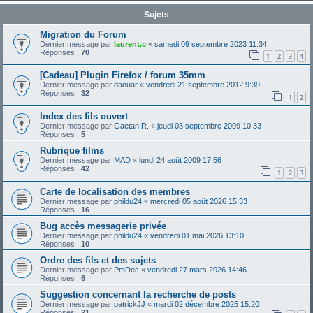
Sujets
Migration du Forum
Dernier message par
laurent.c
«
samedi 09 septembre 2023 11:34
Réponses :
70
1
2
3
4
[Cadeau] Plugin Firefox / forum 35mm
Dernier message par
daouar
«
vendredi 21 septembre 2012 9:39
Réponses :
32
1
2
Index des fils ouvert
Dernier message par
Gaetan R.
«
jeudi 03 septembre 2009 10:33
Réponses :
5
Rubrique films
Dernier message par
MAD
«
lundi 24 août 2009 17:56
Réponses :
42
1
2
3
Carte de localisation des membres
Dernier message par
phildu24
«
mercredi 05 août 2026 15:33
Réponses :
16
Bug accès messagerie privée
Dernier message par
phildu24
«
vendredi 01 mai 2026 13:10
Réponses :
10
Ordre des fils et des sujets
Dernier message par
PmDec
«
vendredi 27 mars 2026 14:46
Réponses :
6
Suggestion concernant la recherche de posts
Dernier message par
patrickJJ
«
mardi 02 décembre 2025 15:20
Réponses :
21