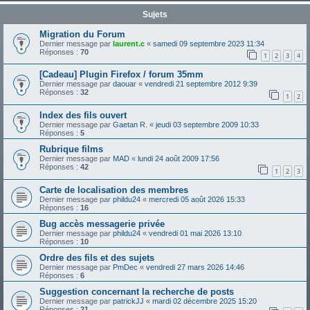
Sujets
Migration du Forum
Dernier message par
laurent.c
«
samedi 09 septembre 2023 11:34
Réponses :
70
1
2
3
4
[Cadeau] Plugin Firefox / forum 35mm
Dernier message par
daouar
«
vendredi 21 septembre 2012 9:39
Réponses :
32
1
2
Index des fils ouvert
Dernier message par
Gaetan R.
«
jeudi 03 septembre 2009 10:33
Réponses :
5
Rubrique films
Dernier message par
MAD
«
lundi 24 août 2009 17:56
Réponses :
42
1
2
3
Carte de localisation des membres
Dernier message par
phildu24
«
mercredi 05 août 2026 15:33
Réponses :
16
Bug accès messagerie privée
Dernier message par
phildu24
«
vendredi 01 mai 2026 13:10
Réponses :
10
Ordre des fils et des sujets
Dernier message par
PmDec
«
vendredi 27 mars 2026 14:46
Réponses :
6
Suggestion concernant la recherche de posts
Dernier message par
patrickJJ
«
mardi 02 décembre 2025 15:20
Réponses :
21