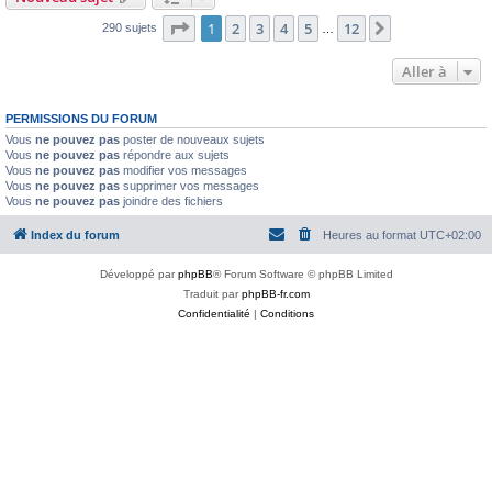
Page
1
sur
12
1
2
3
4
5
12
Suivante
290 sujets
…
Aller à
PERMISSIONS DU FORUM
Vous
ne pouvez pas
poster de nouveaux sujets
Vous
ne pouvez pas
répondre aux sujets
Vous
ne pouvez pas
modifier vos messages
Vous
ne pouvez pas
supprimer vos messages
Vous
ne pouvez pas
joindre des fichiers
Index du forum
Heures au format
UTC+02:00
Développé par
phpBB
® Forum Software © phpBB Limited
Traduit par
phpBB-fr.com
Confidentialité
|
Conditions