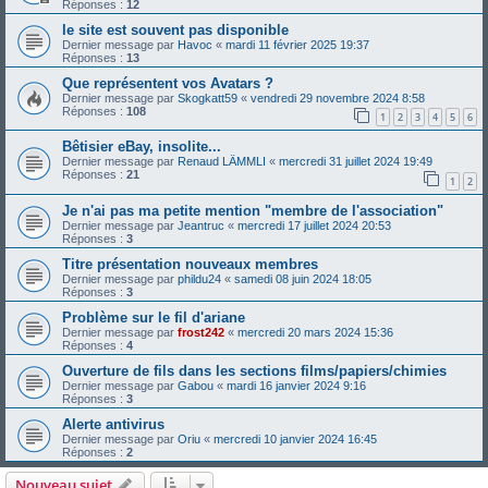
Réponses :
12
le site est souvent pas disponible
Dernier message par
Havoc
«
mardi 11 février 2025 19:37
Réponses :
13
Que représentent vos Avatars ?
Dernier message par
Skogkatt59
«
vendredi 29 novembre 2024 8:58
Réponses :
108
1
2
3
4
5
6
Bêtisier eBay, insolite...
Dernier message par
Renaud LÄMMLI
«
mercredi 31 juillet 2024 19:49
Réponses :
21
1
2
Je n'ai pas ma petite mention "membre de l'association"
Dernier message par
Jeantruc
«
mercredi 17 juillet 2024 20:53
Réponses :
3
Titre présentation nouveaux membres
Dernier message par
phildu24
«
samedi 08 juin 2024 18:05
Réponses :
3
Problème sur le fil d'ariane
Dernier message par
frost242
«
mercredi 20 mars 2024 15:36
Réponses :
4
Ouverture de fils dans les sections films/papiers/chimies
Dernier message par
Gabou
«
mardi 16 janvier 2024 9:16
Réponses :
3
Alerte antivirus
Dernier message par
Oriu
«
mercredi 10 janvier 2024 16:45
Réponses :
2
Nouveau sujet