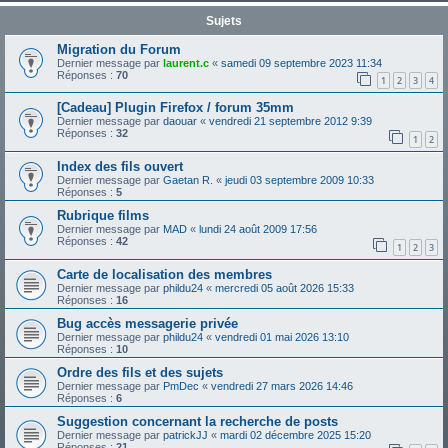
Sujets
Migration du Forum
Dernier message par
laurent.c
«
samedi 09 septembre 2023 11:34
Réponses :
70
1
2
3
4
[Cadeau] Plugin Firefox / forum 35mm
Dernier message par
daouar
«
vendredi 21 septembre 2012 9:39
Réponses :
32
1
2
Index des fils ouvert
Dernier message par
Gaetan R.
«
jeudi 03 septembre 2009 10:33
Réponses :
5
Rubrique films
Dernier message par
MAD
«
lundi 24 août 2009 17:56
Réponses :
42
1
2
3
Carte de localisation des membres
Dernier message par
phildu24
«
mercredi 05 août 2026 15:33
Réponses :
16
Bug accès messagerie privée
Dernier message par
phildu24
«
vendredi 01 mai 2026 13:10
Réponses :
10
Ordre des fils et des sujets
Dernier message par
PmDec
«
vendredi 27 mars 2026 14:46
Réponses :
6
Suggestion concernant la recherche de posts
Dernier message par
patrickJJ
«
mardi 02 décembre 2025 15:20
Réponses :
21