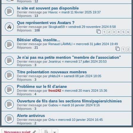
Réponses :
12
le site est souvent pas disponible
Dernier message par
Havoc
«
mardi 11 février 2025 19:37
Réponses :
13
Que représentent vos Avatars ?
Dernier message par
Skogkatt59
«
vendredi 29 novembre 2024 8:58
Réponses :
108
1
2
3
4
5
6
Bêtisier eBay, insolite...
Dernier message par
Renaud LÄMMLI
«
mercredi 31 juillet 2024 19:49
Réponses :
21
1
2
Je n'ai pas ma petite mention "membre de l'association"
Dernier message par
Jeantruc
«
mercredi 17 juillet 2024 20:53
Réponses :
3
Titre présentation nouveaux membres
Dernier message par
phildu24
«
samedi 08 juin 2024 18:05
Réponses :
3
Problème sur le fil d'ariane
Dernier message par
frost242
«
mercredi 20 mars 2024 15:36
Réponses :
4
Ouverture de fils dans les sections films/papiers/chimies
Dernier message par
Gabou
«
mardi 16 janvier 2024 9:16
Réponses :
3
Alerte antivirus
Dernier message par
Oriu
«
mercredi 10 janvier 2024 16:45
Réponses :
2
Nouveau sujet