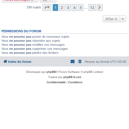
Page
1
sur
12
1
2
3
4
5
12
Suivante
290 sujets
…
Aller à
PERMISSIONS DU FORUM
Vous
ne pouvez pas
poster de nouveaux sujets
Vous
ne pouvez pas
répondre aux sujets
Vous
ne pouvez pas
modifier vos messages
Vous
ne pouvez pas
supprimer vos messages
Vous
ne pouvez pas
joindre des fichiers
Index du forum
Heures au format
UTC+02:00
Développé par
phpBB
® Forum Software © phpBB Limited
Traduit par
phpBB-fr.com
Confidentialité
|
Conditions