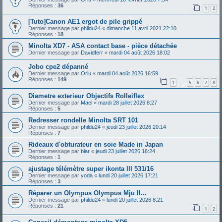
Réponses :
36
1
2
[Tuto]Canon AE1 ergot de pile grippé
Dernier message par
phildu24
«
dimanche 11 avril 2021 22:10
Réponses :
18
Minolta XD7 - ASA contact base - pièce détachée
Dernier message par
Davidferr
«
mardi 04 août 2026 18:02
Jobo cpe2 dépanné
Dernier message par
Oriu
«
mardi 04 août 2026 16:59
Réponses :
149
1
5
6
7
8
…
Diametre exterieur Objectifs Rolleiflex
Dernier message par
Mael
«
mardi 28 juillet 2026 8:27
Réponses :
5
Redresser rondelle Minolta SRT 101
Dernier message par
phildu24
«
jeudi 23 juillet 2026 20:14
Réponses :
7
Rideaux d'obturateur en soie Made in Japan
Dernier message par
blar
«
jeudi 23 juillet 2026 16:24
Réponses :
1
ajustage télémètre super ikonta III 531/16
Dernier message par
yoda
«
lundi 20 juillet 2026 17:21
Réponses :
3
Réparer un Olympus Olympus Mju II...
Dernier message par
phildu24
«
lundi 20 juillet 2026 8:21
Réponses :
21
1
2