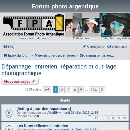
Forum photo argentique
L'association du forum
Galerie photo
Site photo argentiq
FAQ
S’enregistrer
Connexion
Index du forum
Matériels photo argentiques
Dépannage, entretien, réparation et outillage photographique
Dépannage, entretien, réparation et outillage
photographique
Nouveau sujet
Page
1
sur
174
1
2
3
4
5
174
Suivante
4333 sujets
…
Sujets
[listing à jour des réparateurs]
Dernier message par
AliceBH
«
mardi 28 juillet 2026 12:55
Réponses :
798
1
37
38
39
40
…
Les bons réflexes d'entretien
Dernier message par
Oriu
«
mercredi 18 février 2026 7:54