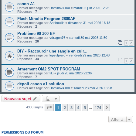
canon A1
Dernier message par
Domino24100
«
mardi 02 juin 2026 12:26
Réponses :
7
Flash Minolta Program 2800AF
Dernier message par
Scribouille
«
dimanche 31 mai 2026 16:18
Réponses :
2
Problème 90-300 EF
Dernier message par
vdragon76
«
samedi 30 mai 2026 11:50
Réponses :
20
1
2
DIY - Raccourcir une sangle en cuir...
Dernier message par
lepetitpiero
«
vendredi 29 mai 2026 12:48
Réponses :
34
1
2
Armement OM2 SPOT PROGRAM
Dernier message par
tilu
«
jeudi 28 mai 2026 22:36
Réponses :
7
dépoli canon a1 solution
Dernier message par
Domino24100
«
samedi 23 mai 2026 18:58
Nouveau sujet
Page
1
sur
174
1
2
3
4
5
174
Suivante
4333 sujets
…
Aller à
PERMISSIONS DU FORUM