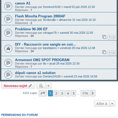
canon A1
Dernier message par
Domino24100
«
mardi 02 juin 2026 12:26
Réponses :
7
Flash Minolta Program 2800AF
Dernier message par
Scribouille
«
dimanche 31 mai 2026 16:18
Réponses :
2
Problème 90-300 EF
Dernier message par
vdragon76
«
samedi 30 mai 2026 11:50
Réponses :
20
1
2
DIY - Raccourcir une sangle en cuir...
Dernier message par
lepetitpiero
«
vendredi 29 mai 2026 12:48
Réponses :
34
1
2
Armement OM2 SPOT PROGRAM
Dernier message par
tilu
«
jeudi 28 mai 2026 22:36
Réponses :
7
dépoli canon a1 solution
Dernier message par
Domino24100
«
samedi 23 mai 2026 18:58
Nouveau sujet
Page
1
sur
174
1
2
3
4
5
174
Suivante
4333 sujets
…
Aller à
PERMISSIONS DU FORUM