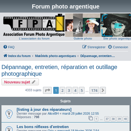
Forum photo argentique
L'association du forum
Galerie photo
Site photo argentiq
FAQ
S’enregistrer
Connexion
Index du forum
Matériels photo argentiques
Dépannage, entretien, réparation et outillage photographique
Dépannage, entretien, réparation et outillage
photographique
Nouveau sujet
Page
1
sur
174
1
2
3
4
5
174
Suivante
4333 sujets
…
Sujets
[listing à jour des réparateurs]
Dernier message par
AliceBH
«
mardi 28 juillet 2026 12:55
Réponses :
798
1
37
38
39
40
…
Les bons réflexes d'entretien
Dernier message par
Oriu
«
mercredi 18 février 2026 7:54