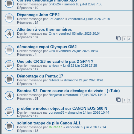
Conseil démontage minolta XD5
Dernier message par
phildu24
«
samedi 18 juillet 2026 7:55
Réponses :
10
Dépannage Jobo CPP2
Dernier message par
LeColosse
«
vendredi 03 juillet 2026 23:18
Réponses :
14
Attention à vos thermomètres
Dernier message par
Oriu
«
vendredi 03 juillet 2026 20:04
Réponses :
37
1
2
démontage capot Olympus OM2
Dernier message par
Oriu
«
vendredi 26 juin 2026 19:37
Réponses :
4
Une pile CR 1/3 ne vaut-elle pas 2 SR44 ?
Dernier message par
antipatr
«
lundi 22 juin 2026 17:28
Réponses :
17
Démontage du Pentax 17
Dernier message par
Gilles88
«
dimanche 21 juin 2026 8:41
Réponses :
4
Bronica S2, l'autre cause du décalage de visée ! (+Tuto)
Dernier message par
Benjamin
«
mercredi 17 juin 2026 14:10
Réponses :
31
1
2
problème moteur objectif sur CANON EOS 500 N
Dernier message par
vdragon76
«
dimanche 14 juin 2026 10:44
Réponses :
12
solution trappe de pile Canon AL1
Dernier message par
laurent.c
«
vendredi 05 juin 2026 17:14
Réponses :
18