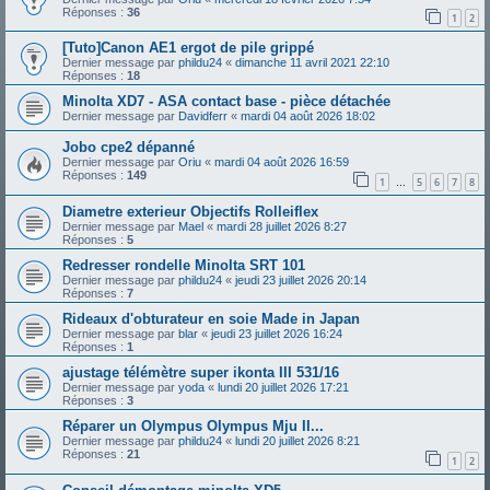
Réponses :
36
1
2
[Tuto]Canon AE1 ergot de pile grippé
Dernier message par
phildu24
«
dimanche 11 avril 2021 22:10
Réponses :
18
Minolta XD7 - ASA contact base - pièce détachée
Dernier message par
Davidferr
«
mardi 04 août 2026 18:02
Jobo cpe2 dépanné
Dernier message par
Oriu
«
mardi 04 août 2026 16:59
Réponses :
149
1
5
6
7
8
…
Diametre exterieur Objectifs Rolleiflex
Dernier message par
Mael
«
mardi 28 juillet 2026 8:27
Réponses :
5
Redresser rondelle Minolta SRT 101
Dernier message par
phildu24
«
jeudi 23 juillet 2026 20:14
Réponses :
7
Rideaux d'obturateur en soie Made in Japan
Dernier message par
blar
«
jeudi 23 juillet 2026 16:24
Réponses :
1
ajustage télémètre super ikonta III 531/16
Dernier message par
yoda
«
lundi 20 juillet 2026 17:21
Réponses :
3
Réparer un Olympus Olympus Mju II...
Dernier message par
phildu24
«
lundi 20 juillet 2026 8:21
Réponses :
21
1
2