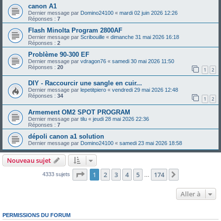
canon A1
Dernier message par
Domino24100
«
mardi 02 juin 2026 12:26
Réponses :
7
Flash Minolta Program 2800AF
Dernier message par
Scribouille
«
dimanche 31 mai 2026 16:18
Réponses :
2
Problème 90-300 EF
Dernier message par
vdragon76
«
samedi 30 mai 2026 11:50
Réponses :
20
1
2
DIY - Raccourcir une sangle en cuir...
Dernier message par
lepetitpiero
«
vendredi 29 mai 2026 12:48
Réponses :
34
1
2
Armement OM2 SPOT PROGRAM
Dernier message par
tilu
«
jeudi 28 mai 2026 22:36
Réponses :
7
dépoli canon a1 solution
Dernier message par
Domino24100
«
samedi 23 mai 2026 18:58
Nouveau sujet
Page
1
sur
174
1
2
3
4
5
174
Suivante
4333 sujets
…
Aller à
PERMISSIONS DU FORUM