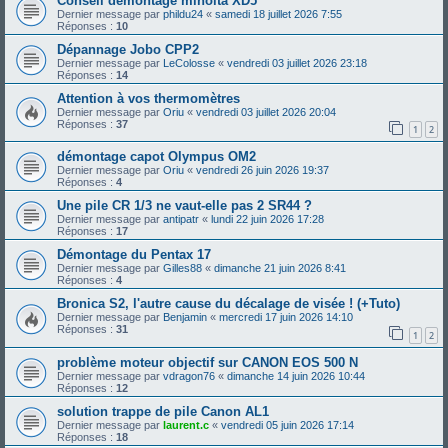
Conseil démontage minolta XD5
Dernier message par
phildu24
«
samedi 18 juillet 2026 7:55
Réponses :
10
Dépannage Jobo CPP2
Dernier message par
LeColosse
«
vendredi 03 juillet 2026 23:18
Réponses :
14
Attention à vos thermomètres
Dernier message par
Oriu
«
vendredi 03 juillet 2026 20:04
Réponses :
37
1
2
démontage capot Olympus OM2
Dernier message par
Oriu
«
vendredi 26 juin 2026 19:37
Réponses :
4
Une pile CR 1/3 ne vaut-elle pas 2 SR44 ?
Dernier message par
antipatr
«
lundi 22 juin 2026 17:28
Réponses :
17
Démontage du Pentax 17
Dernier message par
Gilles88
«
dimanche 21 juin 2026 8:41
Réponses :
4
Bronica S2, l'autre cause du décalage de visée ! (+Tuto)
Dernier message par
Benjamin
«
mercredi 17 juin 2026 14:10
Réponses :
31
1
2
problème moteur objectif sur CANON EOS 500 N
Dernier message par
vdragon76
«
dimanche 14 juin 2026 10:44
Réponses :
12
solution trappe de pile Canon AL1
Dernier message par
laurent.c
«
vendredi 05 juin 2026 17:14
Réponses :
18