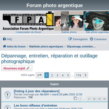
Forum photo argentique
L'association du forum
Galerie photo
Site photo argentiq
FAQ
S’enregistrer
Connexion
Index du forum
Matériels photo argentiques
Dépannage, entretien, réparation et outillage photographique
Dépannage, entretien, réparation et outillage
photographique
Nouveau sujet
Page
1
sur
174
1
2
3
4
5
174
Suivante
4333 sujets
…
Sujets
[listing à jour des réparateurs]
Dernier message par
AliceBH
«
mardi 28 juillet 2026 12:55
Réponses :
798
1
37
38
39
40
…
Les bons réflexes d'entretien
Dernier message par
Oriu
«
mercredi 18 février 2026 7:54