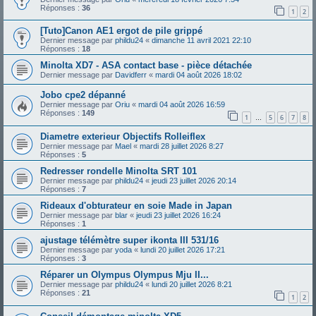
Réponses :
36
1
2
[Tuto]Canon AE1 ergot de pile grippé
Dernier message par
phildu24
«
dimanche 11 avril 2021 22:10
Réponses :
18
Minolta XD7 - ASA contact base - pièce détachée
Dernier message par
Davidferr
«
mardi 04 août 2026 18:02
Jobo cpe2 dépanné
Dernier message par
Oriu
«
mardi 04 août 2026 16:59
Réponses :
149
1
5
6
7
8
…
Diametre exterieur Objectifs Rolleiflex
Dernier message par
Mael
«
mardi 28 juillet 2026 8:27
Réponses :
5
Redresser rondelle Minolta SRT 101
Dernier message par
phildu24
«
jeudi 23 juillet 2026 20:14
Réponses :
7
Rideaux d'obturateur en soie Made in Japan
Dernier message par
blar
«
jeudi 23 juillet 2026 16:24
Réponses :
1
ajustage télémètre super ikonta III 531/16
Dernier message par
yoda
«
lundi 20 juillet 2026 17:21
Réponses :
3
Réparer un Olympus Olympus Mju II...
Dernier message par
phildu24
«
lundi 20 juillet 2026 8:21
Réponses :
21
1
2