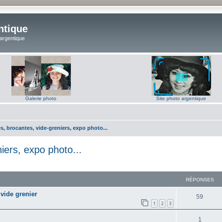
ntique
 argentique
Galerie photo
Site photo argentique
s, brocantes, vide-greniers, expo photo...
iers, expo photo...
RÉPONSES
vide grenier
R
59
1
2
3
é
R
1
p