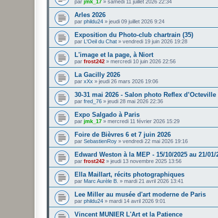
par
jmk_17
»
samedi 11 juillet 2026 22:34
Arles 2026
par
phildu24
»
jeudi 09 juillet 2026 9:24
Exposition du Photo-club chartrain (35)
par
L'Oeil du Chat
»
vendredi 19 juin 2026 19:28
L'image et la page, à Niort
par
frost242
»
mercredi 10 juin 2026 22:56
La Gacilly 2026
par
xXx
»
jeudi 26 mars 2026 19:06
30-31 mai 2026 - Salon photo Reflex d’Octeville 
par
fred_76
»
jeudi 28 mai 2026 22:36
Expo Salgado à Paris
par
jmk_17
»
mercredi 11 février 2026 15:29
Foire de Bièvres 6 et 7 juin 2026
par
SebastienRoy
»
vendredi 22 mai 2026 19:16
Edward Weston à la MEP - 15/10/2025 au 21/01/
par
frost242
»
jeudi 13 novembre 2025 13:56
Ella Maillart, récits photographiques
par
Marc Aurèle B.
»
mardi 21 avril 2026 13:41
Lee Miller au musée d'art moderne de Paris
par
phildu24
»
mardi 14 avril 2026 9:01
Vincent MUNIER L'Art et la Patience