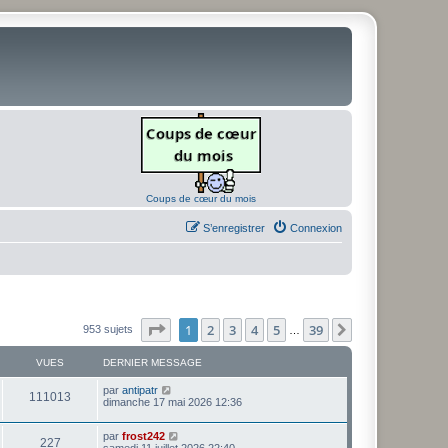
Coups de cœur du mois
S’enregistrer
Connexion
Page
1
sur
39
1
2
3
4
5
39
Suivante
953 sujets
…
VUES
DERNIER MESSAGE
D
par
antipatr
V
111013
e
dimanche 17 mai 2026 12:36
r
u
n
D
par
frost242
i
V
227
e
e