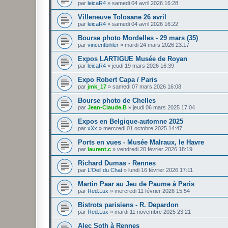
par
leicaR4
»
samedi 04 avril 2026 16:28
Villeneuve Tolosane 26 avril
par
leicaR4
»
samedi 04 avril 2026 16:22
Bourse photo Mordelles - 29 mars (35)
par
vincentbihler
»
mardi 24 mars 2026 23:17
Expos LARTIGUE Musée de Royan
par
leicaR4
»
jeudi 19 mars 2026 16:39
Expo Robert Capa / Paris
par
jmk_17
»
samedi 07 mars 2026 16:08
Bourse photo de Chelles
par
Jean-Claude.B
»
jeudi 06 mars 2025 17:04
Expos en Belgique-automne 2025
par
xXx
»
mercredi 01 octobre 2025 14:47
Ports en vues - Musée Malraux, le Havre
par
laurent.c
»
vendredi 20 février 2026 18:19
Richard Dumas - Rennes
par
L'Oeil du Chat
»
lundi 16 février 2026 17:11
Martin Paar au Jeu de Paume à Paris
par
Red.Lux
»
mercredi 11 février 2026 15:54
Bistrots parisiens - R. Depardon
par
Red.Lux
»
mardi 11 novembre 2025 23:21
Alec Soth à Rennes