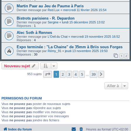
Martin Paar au Jeu de Paume à Paris
Dernier message par
Red.Lux
«
mercredi 11 février 2026 15:54
Bistrots parisiens - R. Depardon
Dernier message par
Sergine
«
lundi 15 décembre 2025 13:02
Réponses :
1
Alec Soth à Rennes
Dernier message par
L'Oeil du Chat
«
mercredi 19 novembre 2025 16:52
Réponses :
4
Expo terminée : "La Chaine" de 35mm à Briis sous Forges
Dernier message par
Rémy_91
«
jeudi 13 novembre 2025 19:50
Réponses :
30
1
2
Nouveau sujet
Page
1
sur
39
1
2
3
4
5
39
Suivante
953 sujets
…
Aller à
PERMISSIONS DU FORUM
Vous
ne pouvez pas
poster de nouveaux sujets
Vous
ne pouvez pas
répondre aux sujets
Vous
ne pouvez pas
modifier vos messages
Vous
ne pouvez pas
supprimer vos messages
Vous
ne pouvez pas
joindre des fichiers
Index du forum
Heures au format
UTC+02:00