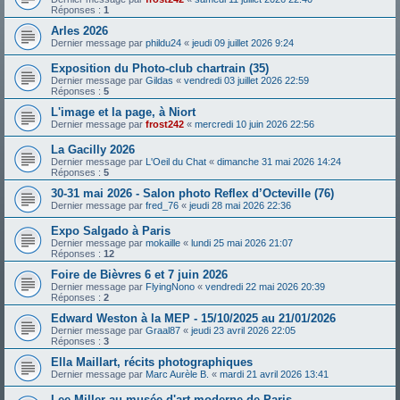
Réponses :
1
Arles 2026
Dernier message par
phildu24
«
jeudi 09 juillet 2026 9:24
Exposition du Photo-club chartrain (35)
Dernier message par
Gildas
«
vendredi 03 juillet 2026 22:59
Réponses :
5
L'image et la page, à Niort
Dernier message par
frost242
«
mercredi 10 juin 2026 22:56
La Gacilly 2026
Dernier message par
L'Oeil du Chat
«
dimanche 31 mai 2026 14:24
Réponses :
5
30-31 mai 2026 - Salon photo Reflex d’Octeville (76)
Dernier message par
fred_76
«
jeudi 28 mai 2026 22:36
Expo Salgado à Paris
Dernier message par
mokaille
«
lundi 25 mai 2026 21:07
Réponses :
12
Foire de Bièvres 6 et 7 juin 2026
Dernier message par
FlyingNono
«
vendredi 22 mai 2026 20:39
Réponses :
2
Edward Weston à la MEP - 15/10/2025 au 21/01/2026
Dernier message par
Graal87
«
jeudi 23 avril 2026 22:05
Réponses :
3
Ella Maillart, récits photographiques
Dernier message par
Marc Aurèle B.
«
mardi 21 avril 2026 13:41
Lee Miller au musée d'art moderne de Paris