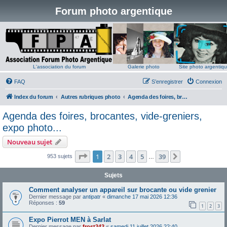
Forum photo argentique
L'association du forum
Galerie photo
Site photo argentiq
FAQ
S’enregistrer
Connexion
Index du forum
Autres rubriques photo
Agenda des foires, brocantes, vide-greniers, expo photo...
Agenda des foires, brocantes, vide-greniers,
expo photo...
Nouveau sujet
Page
1
sur
39
1
2
3
4
5
39
Suivante
953 sujets
…
Sujets
Comment analyser un appareil sur brocante ou vide grenier
Dernier message par
antipatr
«
dimanche 17 mai 2026 12:36
Réponses :
59
1
2
3
Expo Pierrot MEN à Sarlat
Dernier message par
frost242
«
samedi 11 juillet 2026 22:40