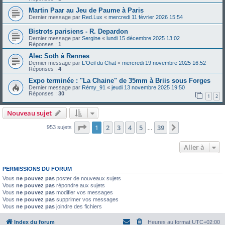
Martin Paar au Jeu de Paume à Paris
Dernier message par
Red.Lux
«
mercredi 11 février 2026 15:54
Bistrots parisiens - R. Depardon
Dernier message par
Sergine
«
lundi 15 décembre 2025 13:02
Réponses :
1
Alec Soth à Rennes
Dernier message par
L'Oeil du Chat
«
mercredi 19 novembre 2025 16:52
Réponses :
4
Expo terminée : "La Chaine" de 35mm à Briis sous Forges
Dernier message par
Rémy_91
«
jeudi 13 novembre 2025 19:50
Réponses :
30
1
2
Nouveau sujet
Page
1
sur
39
1
2
3
4
5
39
Suivante
953 sujets
…
Aller à
PERMISSIONS DU FORUM
Vous
ne pouvez pas
poster de nouveaux sujets
Vous
ne pouvez pas
répondre aux sujets
Vous
ne pouvez pas
modifier vos messages
Vous
ne pouvez pas
supprimer vos messages
Vous
ne pouvez pas
joindre des fichiers
Index du forum
Heures au format
UTC+02:00