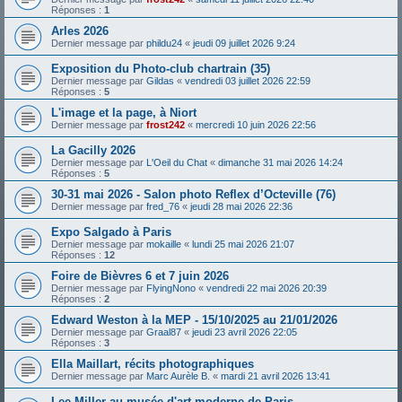
Réponses :
1
Arles 2026
Dernier message par
phildu24
«
jeudi 09 juillet 2026 9:24
Exposition du Photo-club chartrain (35)
Dernier message par
Gildas
«
vendredi 03 juillet 2026 22:59
Réponses :
5
L'image et la page, à Niort
Dernier message par
frost242
«
mercredi 10 juin 2026 22:56
La Gacilly 2026
Dernier message par
L'Oeil du Chat
«
dimanche 31 mai 2026 14:24
Réponses :
5
30-31 mai 2026 - Salon photo Reflex d’Octeville (76)
Dernier message par
fred_76
«
jeudi 28 mai 2026 22:36
Expo Salgado à Paris
Dernier message par
mokaille
«
lundi 25 mai 2026 21:07
Réponses :
12
Foire de Bièvres 6 et 7 juin 2026
Dernier message par
FlyingNono
«
vendredi 22 mai 2026 20:39
Réponses :
2
Edward Weston à la MEP - 15/10/2025 au 21/01/2026
Dernier message par
Graal87
«
jeudi 23 avril 2026 22:05
Réponses :
3
Ella Maillart, récits photographiques
Dernier message par
Marc Aurèle B.
«
mardi 21 avril 2026 13:41
Lee Miller au musée d'art moderne de Paris