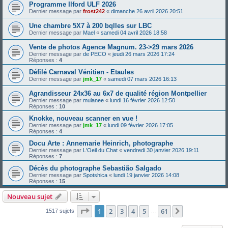
Programme Ilford ULF 2026
Dernier message par
frost242
«
dimanche 26 avril 2026 20:51
Une chambre 5X7 à 200 bqlles sur LBC
Dernier message par
Mael
«
samedi 04 avril 2026 18:58
Vente de photos Agence Magnum. 23->29 mars 2026
Dernier message par
de PECO
«
jeudi 26 mars 2026 17:24
Réponses :
4
Défilé Carnaval Vénitien - Etaules
Dernier message par
jmk_17
«
samedi 07 mars 2026 16:13
Agrandisseur 24x36 au 6x7 de qualité région Montpellier
Dernier message par
mulanee
«
lundi 16 février 2026 12:50
Réponses :
10
Knokke, nouveau scanner en vue !
Dernier message par
jmk_17
«
lundi 09 février 2026 17:05
Réponses :
4
Docu Arte : Annemarie Heinrich, photographe
Dernier message par
L'Oeil du Chat
«
vendredi 30 janvier 2026 19:11
Réponses :
7
Décès du photographe Sebastião Salgado
Dernier message par
Spotshica
«
lundi 19 janvier 2026 14:08
Réponses :
15
Nouveau sujet
Page
1
sur
61
1
2
3
4
5
61
Suivante
1517 sujets
…