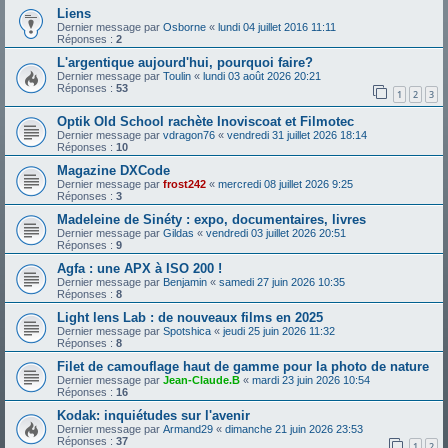
Liens
Dernier message par
Osborne
«
lundi 04 juillet 2016 11:11
Réponses :
2
L'argentique aujourd'hui, pourquoi faire?
Dernier message par
Toulin
«
lundi 03 août 2026 20:21
Réponses :
53
1
2
3
Optik Old School rachète Inoviscoat et Filmotec
Dernier message par
vdragon76
«
vendredi 31 juillet 2026 18:14
Réponses :
10
Magazine DXCode
Dernier message par
frost242
«
mercredi 08 juillet 2026 9:25
Réponses :
3
Madeleine de Sinéty : expo, documentaires, livres
Dernier message par
Gildas
«
vendredi 03 juillet 2026 20:51
Réponses :
9
Agfa : une APX à ISO 200 !
Dernier message par
Benjamin
«
samedi 27 juin 2026 10:35
Réponses :
8
Light lens Lab : de nouveaux films en 2025
Dernier message par
Spotshica
«
jeudi 25 juin 2026 11:32
Réponses :
8
Filet de camouflage haut de gamme pour la photo de nature
Dernier message par
Jean-Claude.B
«
mardi 23 juin 2026 10:54
Réponses :
16
Kodak: inquiétudes sur l'avenir
Dernier message par
Armand29
«
dimanche 21 juin 2026 23:53
Réponses :
37
1
2