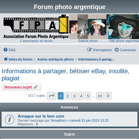
Forum photo argentique
L'association du forum
Galerie photo
Site photo argentiq
FAQ
S’enregistrer
Connexion
Index du forum
Autres rubriques photo
Informations à partager, bétisier eBay, insolite, plagiat
Informations à partager, bétisier eBay, insolite,
plagiat
Nouveau sujet
Page
1
sur
61
1
2
3
4
5
61
Suivante
1517 sujets
…
Annonces
Arnaque sur le bon coin
Dernier message par
Xenophon
«
samedi 15 juin 2024 13:23
Réponses :
5
Sujets