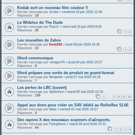
Kodak sort un nouveau film couleur !!
Dernier message par
Scribe
«
vendredi 19 juin 2026 12:46
Réponses :
18
Le Widelux de The Dude
Dernier message par
Paul K.
«
mercredi 10 juin 2026 8:04
Réponses :
25
1
2
Les nouvelles de Zebra
Dernier message par
frost242
«
lundi 08 juin 2026 15:36
Réponses :
23
1
2
Ilford communique
Dernier message par
vdragon76
«
jeudi 04 juin 2026 15:57
Réponses :
8
Ilford prépare une sortie de produit en grand-format
Dernier message par
Benjamin
«
jeudi 07 mai 2026 20:18
Réponses :
7
Les perles de LBC (ouvert)
Dernier message par
Spotshica
«
mardi 05 mai 2026 16:18
Réponses :
199
1
7
8
9
10
…
Appel aux dons pour créer un SAV dédié au Rolleiflex SL66
Dernier message par
Mael
«
samedi 02 mai 2026 18:57
Réponses :
4
Des rayons X des nouveaux scanners d'aéroports.
Dernier message par
FlyingNono
«
mardi 28 avril 2026 23:31
Réponses :
64
1
2
3
4