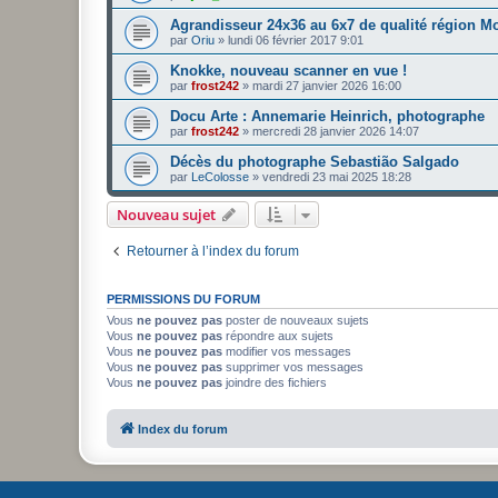
Agrandisseur 24x36 au 6x7 de qualité région Mo
par
Oriu
»
lundi 06 février 2017 9:01
Knokke, nouveau scanner en vue !
par
frost242
»
mardi 27 janvier 2026 16:00
Docu Arte : Annemarie Heinrich, photographe
par
frost242
»
mercredi 28 janvier 2026 14:07
Décès du photographe Sebastião Salgado
par
LeColosse
»
vendredi 23 mai 2025 18:28
Nouveau sujet
Retourner à l’index du forum
PERMISSIONS DU FORUM
Vous
ne pouvez pas
poster de nouveaux sujets
Vous
ne pouvez pas
répondre aux sujets
Vous
ne pouvez pas
modifier vos messages
Vous
ne pouvez pas
supprimer vos messages
Vous
ne pouvez pas
joindre des fichiers
Index du forum