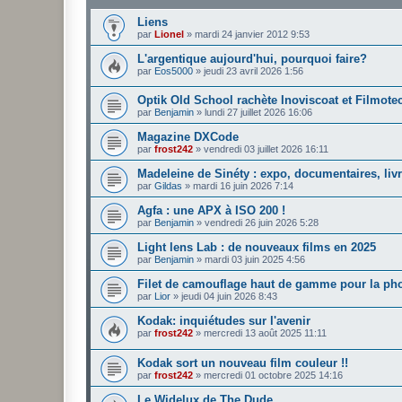
Liens
par
Lionel
»
mardi 24 janvier 2012 9:53
L'argentique aujourd'hui, pourquoi faire?
par
Eos5000
»
jeudi 23 avril 2026 1:56
Optik Old School rachète Inoviscoat et Filmote
par
Benjamin
»
lundi 27 juillet 2026 16:06
Magazine DXCode
par
frost242
»
vendredi 03 juillet 2026 16:11
Madeleine de Sinéty : expo, documentaires, liv
par
Gildas
»
mardi 16 juin 2026 7:14
Agfa : une APX à ISO 200 !
par
Benjamin
»
vendredi 26 juin 2026 5:28
Light lens Lab : de nouveaux films en 2025
par
Benjamin
»
mardi 03 juin 2025 4:56
Filet de camouflage haut de gamme pour la pho
par
Lior
»
jeudi 04 juin 2026 8:43
Kodak: inquiétudes sur l'avenir
par
frost242
»
mercredi 13 août 2025 11:11
Kodak sort un nouveau film couleur !!
par
frost242
»
mercredi 01 octobre 2025 14:16
Le Widelux de The Dude