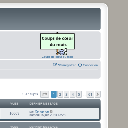
Coups de cœur du mois
S’enregistrer
Connexion
Page
1
sur
61
1
2
3
4
5
61
Suivante
1517 sujets
…
VUES
DERNIER MESSAGE
D
par
Xenophon
V
16663
e
samedi 15 juin 2024 13:23
r
u
n
i
VUES
DERNIER MESSAGE
e