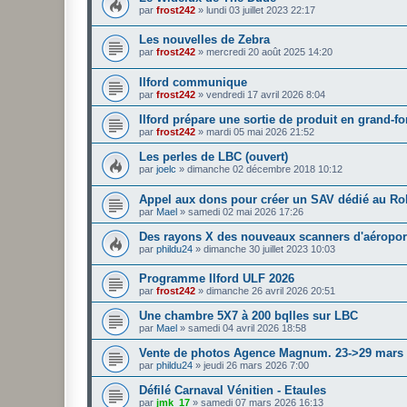
par
frost242
»
lundi 03 juillet 2023 22:17
Les nouvelles de Zebra
par
frost242
»
mercredi 20 août 2025 14:20
Ilford communique
par
frost242
»
vendredi 17 avril 2026 8:04
Ilford prépare une sortie de produit en grand-f
par
frost242
»
mardi 05 mai 2026 21:52
Les perles de LBC (ouvert)
par
joelc
»
dimanche 02 décembre 2018 10:12
Appel aux dons pour créer un SAV dédié au Rol
par
Mael
»
samedi 02 mai 2026 17:26
Des rayons X des nouveaux scanners d'aéropor
par
phildu24
»
dimanche 30 juillet 2023 10:03
Programme Ilford ULF 2026
par
frost242
»
dimanche 26 avril 2026 20:51
Une chambre 5X7 à 200 bqlles sur LBC
par
Mael
»
samedi 04 avril 2026 18:58
Vente de photos Agence Magnum. 23->29 mars
par
phildu24
»
jeudi 26 mars 2026 7:00
Défilé Carnaval Vénitien - Etaules
par
jmk_17
»
samedi 07 mars 2026 16:13