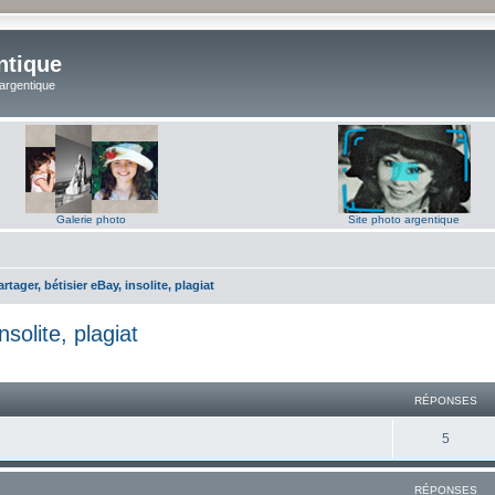
ntique
 argentique
Galerie photo
Site photo argentique
rtager, bétisier eBay, insolite, plagiat
solite, plagiat
RÉPONSES
R
5
é
RÉPONSES
p