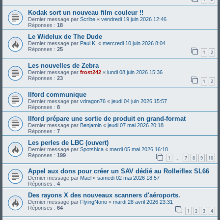
Kodak sort un nouveau film couleur !!
Dernier message par
Scribe
«
vendredi 19 juin 2026 12:46
Réponses :
18
Le Widelux de The Dude
Dernier message par
Paul K.
«
mercredi 10 juin 2026 8:04
Réponses :
25
1
2
Les nouvelles de Zebra
Dernier message par
frost242
«
lundi 08 juin 2026 15:36
Réponses :
23
1
2
Ilford communique
Dernier message par
vdragon76
«
jeudi 04 juin 2026 15:57
Réponses :
8
Ilford prépare une sortie de produit en grand-format
Dernier message par
Benjamin
«
jeudi 07 mai 2026 20:18
Réponses :
7
Les perles de LBC (ouvert)
Dernier message par
Spotshica
«
mardi 05 mai 2026 16:18
Réponses :
199
1
7
8
9
10
…
Appel aux dons pour créer un SAV dédié au Rolleiflex SL66
Dernier message par
Mael
«
samedi 02 mai 2026 18:57
Réponses :
4
Des rayons X des nouveaux scanners d'aéroports.
Dernier message par
FlyingNono
«
mardi 28 avril 2026 23:31
Réponses :
64
1
2
3
4