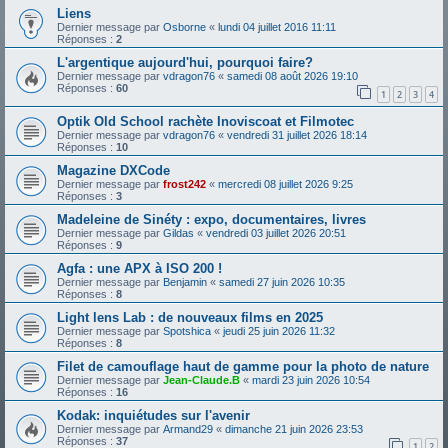
Liens
Dernier message par
Osborne
«
lundi 04 juillet 2016 11:11
Réponses :
2
L'argentique aujourd'hui, pourquoi faire?
Dernier message par
vdragon76
«
samedi 08 août 2026 19:10
Réponses :
60
1
2
3
4
Optik Old School rachète Inoviscoat et Filmotec
Dernier message par
vdragon76
«
vendredi 31 juillet 2026 18:14
Réponses :
10
Magazine DXCode
Dernier message par
frost242
«
mercredi 08 juillet 2026 9:25
Réponses :
3
Madeleine de Sinéty : expo, documentaires, livres
Dernier message par
Gildas
«
vendredi 03 juillet 2026 20:51
Réponses :
9
Agfa : une APX à ISO 200 !
Dernier message par
Benjamin
«
samedi 27 juin 2026 10:35
Réponses :
8
Light lens Lab : de nouveaux films en 2025
Dernier message par
Spotshica
«
jeudi 25 juin 2026 11:32
Réponses :
8
Filet de camouflage haut de gamme pour la photo de nature
Dernier message par
Jean-Claude.B
«
mardi 23 juin 2026 10:54
Réponses :
16
Kodak: inquiétudes sur l'avenir
Dernier message par
Armand29
«
dimanche 21 juin 2026 23:53
Réponses :
37
1
2