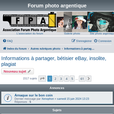
Forum photo argentique
L'association du forum
Galerie photo
Site photo argentiq
FAQ
S’enregistrer
Connexion
Index du forum
Autres rubriques photo
Informations à partager, bétisier eBay, insolite, plagiat
Informations à partager, bétisier eBay, insolite,
plagiat
Nouveau sujet
Page
1
sur
61
1
2
3
4
5
61
Suivante
1517 sujets
…
Annonces
Arnaque sur le bon coin
Dernier message par
Xenophon
«
samedi 15 juin 2024 13:23
Réponses :
5
Sujets