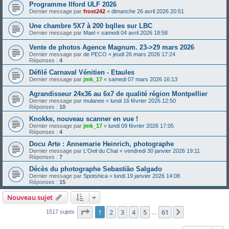
Programme Ilford ULF 2026
Dernier message par
frost242
«
dimanche 26 avril 2026 20:51
Une chambre 5X7 à 200 bqlles sur LBC
Dernier message par
Mael
«
samedi 04 avril 2026 18:58
Vente de photos Agence Magnum. 23->29 mars 2026
Dernier message par
de PECO
«
jeudi 26 mars 2026 17:24
Réponses :
4
Défilé Carnaval Vénitien - Etaules
Dernier message par
jmk_17
«
samedi 07 mars 2026 16:13
Agrandisseur 24x36 au 6x7 de qualité région Montpellier
Dernier message par
mulanee
«
lundi 16 février 2026 12:50
Réponses :
10
Knokke, nouveau scanner en vue !
Dernier message par
jmk_17
«
lundi 09 février 2026 17:05
Réponses :
4
Docu Arte : Annemarie Heinrich, photographe
Dernier message par
L'Oeil du Chat
«
vendredi 30 janvier 2026 19:11
Réponses :
7
Décès du photographe Sebastião Salgado
Dernier message par
Spotshica
«
lundi 19 janvier 2026 14:08
Réponses :
15
Nouveau sujet
Page
1
sur
61
1
2
3
4
5
61
Suivante
1517 sujets
…