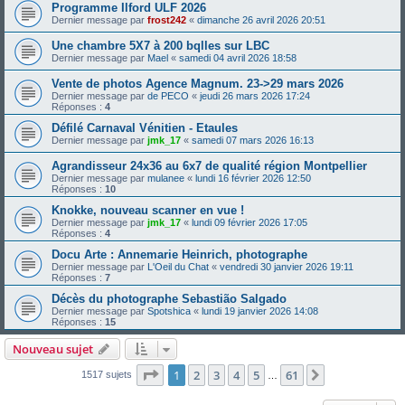
Programme Ilford ULF 2026
Dernier message par
frost242
«
dimanche 26 avril 2026 20:51
Une chambre 5X7 à 200 bqlles sur LBC
Dernier message par
Mael
«
samedi 04 avril 2026 18:58
Vente de photos Agence Magnum. 23->29 mars 2026
Dernier message par
de PECO
«
jeudi 26 mars 2026 17:24
Réponses :
4
Défilé Carnaval Vénitien - Etaules
Dernier message par
jmk_17
«
samedi 07 mars 2026 16:13
Agrandisseur 24x36 au 6x7 de qualité région Montpellier
Dernier message par
mulanee
«
lundi 16 février 2026 12:50
Réponses :
10
Knokke, nouveau scanner en vue !
Dernier message par
jmk_17
«
lundi 09 février 2026 17:05
Réponses :
4
Docu Arte : Annemarie Heinrich, photographe
Dernier message par
L'Oeil du Chat
«
vendredi 30 janvier 2026 19:11
Réponses :
7
Décès du photographe Sebastião Salgado
Dernier message par
Spotshica
«
lundi 19 janvier 2026 14:08
Réponses :
15
Nouveau sujet
Page
1
sur
61
1
2
3
4
5
61
Suivante
1517 sujets
…