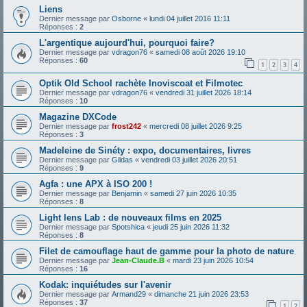
Liens
Dernier message par
Osborne
«
lundi 04 juillet 2016 11:11
Réponses :
2
L'argentique aujourd'hui, pourquoi faire?
Dernier message par
vdragon76
«
samedi 08 août 2026 19:10
Réponses :
60
1
2
3
4
Optik Old School rachète Inoviscoat et Filmotec
Dernier message par
vdragon76
«
vendredi 31 juillet 2026 18:14
Réponses :
10
Magazine DXCode
Dernier message par
frost242
«
mercredi 08 juillet 2026 9:25
Réponses :
3
Madeleine de Sinéty : expo, documentaires, livres
Dernier message par
Gildas
«
vendredi 03 juillet 2026 20:51
Réponses :
9
Agfa : une APX à ISO 200 !
Dernier message par
Benjamin
«
samedi 27 juin 2026 10:35
Réponses :
8
Light lens Lab : de nouveaux films en 2025
Dernier message par
Spotshica
«
jeudi 25 juin 2026 11:32
Réponses :
8
Filet de camouflage haut de gamme pour la photo de nature
Dernier message par
Jean-Claude.B
«
mardi 23 juin 2026 10:54
Réponses :
16
Kodak: inquiétudes sur l'avenir
Dernier message par
Armand29
«
dimanche 21 juin 2026 23:53
Réponses :
37
1
2