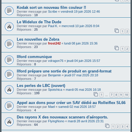
Kodak sort un nouveau film couleur !!
Dernier message par
Scribe
«
vendredi 19 juin 2026 12:46
Réponses :
18
Le Widelux de The Dude
Dernier message par
Paul K.
«
mercredi 10 juin 2026 8:04
Réponses :
25
1
2
Les nouvelles de Zebra
Dernier message par
frost242
«
lundi 08 juin 2026 15:36
Réponses :
23
1
2
Ilford communique
Dernier message par
vdragon76
«
jeudi 04 juin 2026 15:57
Réponses :
8
Ilford prépare une sortie de produit en grand-format
Dernier message par
Benjamin
«
jeudi 07 mai 2026 20:18
Réponses :
7
Les perles de LBC (ouvert)
Dernier message par
Spotshica
«
mardi 05 mai 2026 16:18
Réponses :
199
1
7
8
9
10
…
Appel aux dons pour créer un SAV dédié au Rolleiflex SL66
Dernier message par
Mael
«
samedi 02 mai 2026 18:57
Réponses :
4
Des rayons X des nouveaux scanners d'aéroports.
Dernier message par
FlyingNono
«
mardi 28 avril 2026 23:31
Réponses :
64
1
2
3
4