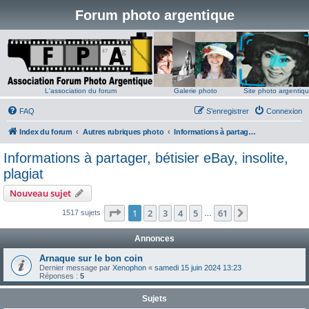
Forum photo argentique
L'association du forum
Galerie photo
Site photo argentiq
FAQ
S’enregistrer
Connexion
Index du forum
Autres rubriques photo
Informations à partager, bétisier eBay, insolite, plagiat
Informations à partager, bétisier eBay, insolite,
plagiat
Nouveau sujet
Page
1
sur
61
1
2
3
4
5
61
Suivante
1517 sujets
…
Annonces
Arnaque sur le bon coin
Dernier message par
Xenophon
«
samedi 15 juin 2024 13:23
Réponses :
5
Sujets