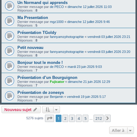
Un Normand qui apprends
Dernier message par
de PECO
«
dimanche 12 juillet 2026 11:03
Réponses :
8
Ma Presentation
Dernier message par
mgz1000
«
dimanche 12 juillet 2026 9:46
Réponses :
5
Présentation TGoldy
Dernier message par
fannyamzphotographie
«
vendredi 03 juillet 2026 23:21
Réponses :
8
Petit nouveau
Dernier message par
fannyamzphotographie
«
vendredi 03 juillet 2026 23:20
Réponses :
8
Bonjour tout le monde !
Dernier message par
de PECO
«
mardi 23 juin 2026 9:03
Réponses :
7
Présentation d’un Bourguignon
Dernier message par
Fujicator
«
dimanche 21 juin 2026 12:29
Réponses :
7
Présentation de zonesys
Dernier message par
Benjamin
«
vendredi 19 juin 2026 5:17
Réponses :
7
Nouveau sujet
Page
1
sur
212
1
2
3
4
5
212
Suivante
5276 sujets
…
Aller à