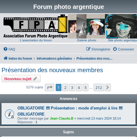
Forum photo argentique
L'association du forum
Galerie photo
Site photo argentiq
FAQ
S’enregistrer
Connexion
Index du forum
Informations générales
Présentation des nouveaux membres
Présentation des nouveaux membres
Nouveau sujet
Page
1
sur
212
1
2
3
4
5
212
Suivante
5276 sujets
…
Annonces
OBLIGATOIRE ❗❗❗ Présentation : mode d'emploi à lire ❗❗❗
OBLIGATOIRE
Dernier message par
Jean-Claude.B
«
mercredi 13 mars 2024 18:14
Réponses :
1
Sujets