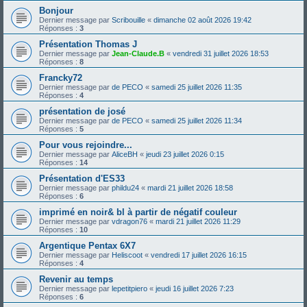
Bonjour
Dernier message par
Scribouille
«
dimanche 02 août 2026 19:42
Réponses :
3
Présentation Thomas J
Dernier message par
Jean-Claude.B
«
vendredi 31 juillet 2026 18:53
Réponses :
8
Francky72
Dernier message par
de PECO
«
samedi 25 juillet 2026 11:35
Réponses :
4
présentation de josé
Dernier message par
de PECO
«
samedi 25 juillet 2026 11:34
Réponses :
5
Pour vous rejoindre...
Dernier message par
AliceBH
«
jeudi 23 juillet 2026 0:15
Réponses :
14
Présentation d'ES33
Dernier message par
phildu24
«
mardi 21 juillet 2026 18:58
Réponses :
6
imprimé en noir& bl à partir de négatif couleur
Dernier message par
vdragon76
«
mardi 21 juillet 2026 11:29
Réponses :
10
Argentique Pentax 6X7
Dernier message par
Heliscoot
«
vendredi 17 juillet 2026 16:15
Réponses :
4
Revenir au temps
Dernier message par
lepetitpiero
«
jeudi 16 juillet 2026 7:23
Réponses :
6