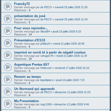
Francky72
Dernier message par
de PECO
«
samedi 25 juillet 2026 11:35
Réponses :
4
présentation de josé
Dernier message par
de PECO
«
samedi 25 juillet 2026 11:34
Réponses :
5
Pour vous rejoindre...
Dernier message par
AliceBH
«
jeudi 23 juillet 2026 0:15
Réponses :
14
Présentation d'ES33
Dernier message par
phildu24
«
mardi 21 juillet 2026 18:58
Réponses :
6
imprimé en noir& bl à partir de négatif couleur
Dernier message par
vdragon76
«
mardi 21 juillet 2026 11:29
Réponses :
10
Argentique Pentax 6X7
Dernier message par
Heliscoot
«
vendredi 17 juillet 2026 16:15
Réponses :
4
Revenir au temps
Dernier message par
lepetitpiero
«
jeudi 16 juillet 2026 7:23
Réponses :
6
Un Normand qui apprends
Dernier message par
de PECO
«
dimanche 12 juillet 2026 11:03
Réponses :
8
Ma Presentation
Dernier message par
mgz1000
«
dimanche 12 juillet 2026 9:46
Réponses :
5