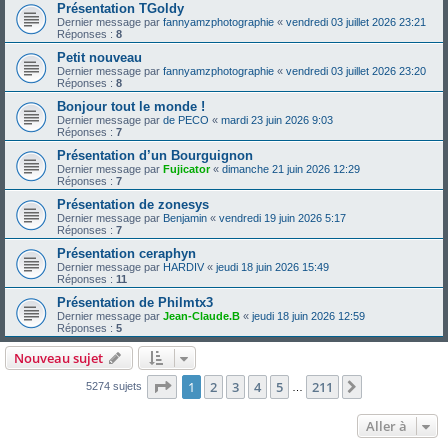
Présentation TGoldy
Dernier message par
fannyamzphotographie
«
vendredi 03 juillet 2026 23:21
Réponses :
8
Petit nouveau
Dernier message par
fannyamzphotographie
«
vendredi 03 juillet 2026 23:20
Réponses :
8
Bonjour tout le monde !
Dernier message par
de PECO
«
mardi 23 juin 2026 9:03
Réponses :
7
Présentation d’un Bourguignon
Dernier message par
Fujicator
«
dimanche 21 juin 2026 12:29
Réponses :
7
Présentation de zonesys
Dernier message par
Benjamin
«
vendredi 19 juin 2026 5:17
Réponses :
7
Présentation ceraphyn
Dernier message par
HARDIV
«
jeudi 18 juin 2026 15:49
Réponses :
11
Présentation de Philmtx3
Dernier message par
Jean-Claude.B
«
jeudi 18 juin 2026 12:59
Réponses :
5
Nouveau sujet
Page
1
sur
211
1
2
3
4
5
211
Suivante
5274 sujets
…
Aller à