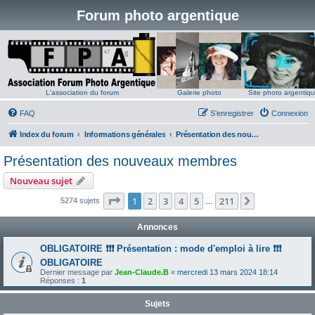
Forum photo argentique
L'association du forum
Galerie photo
Site photo argentiq
FAQ
S’enregistrer
Connexion
Index du forum
Informations générales
Présentation des nouveaux membres
Présentation des nouveaux membres
Nouveau sujet
Page
1
sur
211
1
2
3
4
5
211
Suivante
5274 sujets
…
Annonces
OBLIGATOIRE ❗❗❗ Présentation : mode d'emploi à lire ❗❗❗
OBLIGATOIRE
Dernier message par
Jean-Claude.B
«
mercredi 13 mars 2024 18:14
Réponses :
1
Sujets