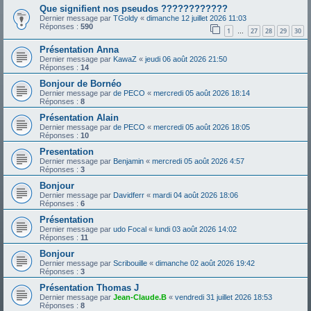
Que signifient nos pseudos ????????????
Dernier message par
TGoldy
«
dimanche 12 juillet 2026 11:03
Réponses :
590
1
27
28
29
30
…
Présentation Anna
Dernier message par
KawaZ
«
jeudi 06 août 2026 21:50
Réponses :
14
Bonjour de Bornéo
Dernier message par
de PECO
«
mercredi 05 août 2026 18:14
Réponses :
8
Présentation Alain
Dernier message par
de PECO
«
mercredi 05 août 2026 18:05
Réponses :
10
Presentation
Dernier message par
Benjamin
«
mercredi 05 août 2026 4:57
Réponses :
3
Bonjour
Dernier message par
Davidferr
«
mardi 04 août 2026 18:06
Réponses :
6
Présentation
Dernier message par
udo Focal
«
lundi 03 août 2026 14:02
Réponses :
11
Bonjour
Dernier message par
Scribouille
«
dimanche 02 août 2026 19:42
Réponses :
3
Présentation Thomas J
Dernier message par
Jean-Claude.B
«
vendredi 31 juillet 2026 18:53
Réponses :
8