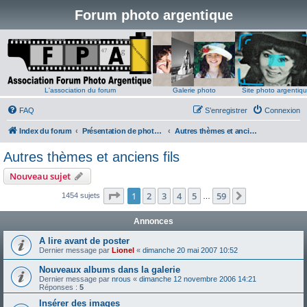
Forum photo argentique
L'association du forum
Galerie photo
Site photo argentiq
FAQ
S’enregistrer
Connexion
Index du forum
Présentation de photos argentiques
Autres thèmes et anciens fils
Autres thèmes et anciens fils
Nouveau sujet
Page
1
sur
59
1
2
3
4
5
59
Suivante
1454 sujets
…
Annonces
A lire avant de poster
Dernier message par
Lionel
«
dimanche 20 mai 2007 10:52
Nouveaux albums dans la galerie
Dernier message par
nrous
«
dimanche 12 novembre 2006 14:21
Réponses :
5
Insérer des images