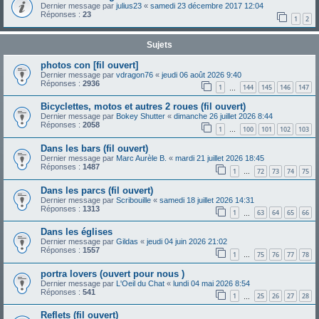
Dernier message par
julius23
«
samedi 23 décembre 2017 12:04
Réponses :
23
1
2
Sujets
photos con [fil ouvert]
Dernier message par
vdragon76
«
jeudi 06 août 2026 9:40
Réponses :
2936
1
144
145
146
147
…
Bicyclettes, motos et autres 2 roues (fil ouvert)
Dernier message par
Bokey Shutter
«
dimanche 26 juillet 2026 8:44
Réponses :
2058
1
100
101
102
103
…
Dans les bars (fil ouvert)
Dernier message par
Marc Aurèle B.
«
mardi 21 juillet 2026 18:45
Réponses :
1487
1
72
73
74
75
…
Dans les parcs (fil ouvert)
Dernier message par
Scribouille
«
samedi 18 juillet 2026 14:31
Réponses :
1313
1
63
64
65
66
…
Dans les églises
Dernier message par
Gildas
«
jeudi 04 juin 2026 21:02
Réponses :
1557
1
75
76
77
78
…
portra lovers (ouvert pour nous )
Dernier message par
L'Oeil du Chat
«
lundi 04 mai 2026 8:54
Réponses :
541
1
25
26
27
28
…
Reflets (fil ouvert)