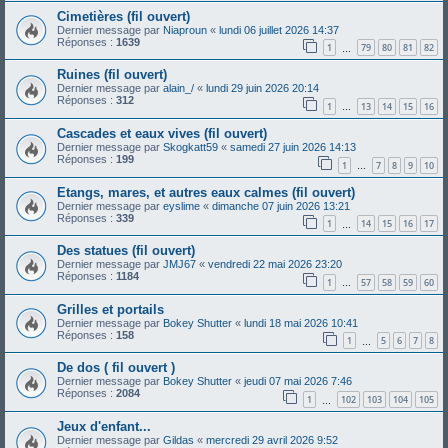
Cimetières (fil ouvert)
Dernier message par
Niaproun
«
lundi 06 juillet 2026 14:37
Réponses :
1639
1
79
80
81
82
…
Ruines (fil ouvert)
Dernier message par
alain_/
«
lundi 29 juin 2026 20:14
Réponses :
312
1
13
14
15
16
…
Cascades et eaux vives (fil ouvert)
Dernier message par
Skogkatt59
«
samedi 27 juin 2026 14:13
Réponses :
199
1
7
8
9
10
…
Etangs, mares, et autres eaux calmes (fil ouvert)
Dernier message par
eyslime
«
dimanche 07 juin 2026 13:21
Réponses :
339
1
14
15
16
17
…
Des statues (fil ouvert)
Dernier message par
JMJ67
«
vendredi 22 mai 2026 23:20
Réponses :
1184
1
57
58
59
60
…
Grilles et portails
Dernier message par
Bokey Shutter
«
lundi 18 mai 2026 10:41
Réponses :
158
1
5
6
7
8
…
De dos ( fil ouvert )
Dernier message par
Bokey Shutter
«
jeudi 07 mai 2026 7:46
Réponses :
2084
1
102
103
104
105
…
Jeux d'enfant...
Dernier message par
Gildas
«
mercredi 29 avril 2026 9:52