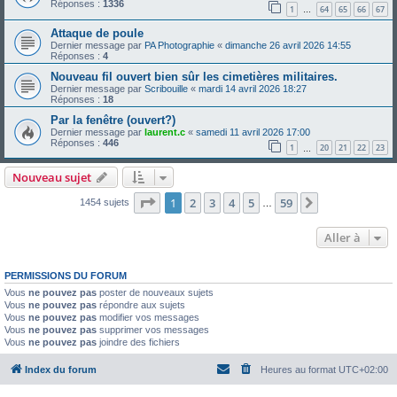
Réponses :
1336
1
64
65
66
67
…
Attaque de poule
Dernier message par
PA Photographie
«
dimanche 26 avril 2026 14:55
Réponses :
4
Nouveau fil ouvert bien sûr les cimetières militaires.
Dernier message par
Scribouille
«
mardi 14 avril 2026 18:27
Réponses :
18
Par la fenêtre (ouvert?)
Dernier message par
laurent.c
«
samedi 11 avril 2026 17:00
Réponses :
446
1
20
21
22
23
…
Nouveau sujet
Page
1
sur
59
1
2
3
4
5
59
Suivante
1454 sujets
…
Aller à
PERMISSIONS DU FORUM
Vous
ne pouvez pas
poster de nouveaux sujets
Vous
ne pouvez pas
répondre aux sujets
Vous
ne pouvez pas
modifier vos messages
Vous
ne pouvez pas
supprimer vos messages
Vous
ne pouvez pas
joindre des fichiers
Index du forum
Heures au format
UTC+02:00