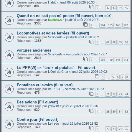
Dernier message par
Habib
«
jeudi 06 août 2026 20:33
Réponses :
891
1
42
43
44
45
…
Quand on ne sait pas où poster [fil ouvert, bien sûr]
Dernier message par
laurent.c
«
jeudi 06 août 2026 20:21
Réponses :
3338
1
164
165
166
167
…
Locomotives et voies ferrées (fil ouvert)
Dernier message par
Scribouille
«
jeudi 06 août 2026 9:52
Réponses :
1383
1
67
68
69
70
…
voitures anciennes
Dernier message par
Scribouille
«
mercredi 05 août 2026 12:07
Réponses :
2824
1
139
140
141
142
…
Le PPP(W) ex "croix et potales" - Fil ouvert
Dernier message par
L'Oeil du Chat
«
lundi 27 juillet 2026 19:02
Réponses :
142
1
5
6
7
8
…
Fontaines et lavoirs (fil ouvert)
Dernier message par
de PECO
«
samedi 25 juillet 2026 11:33
Réponses :
479
1
21
22
23
24
…
Des avions [Fil ouvert]
Dernier message par
jml6210
«
jeudi 23 juillet 2026 13:16
Réponses :
620
1
29
30
31
32
…
Contre-jour [Fil ouvert]
Dernier message par
Lefredo
«
jeudi 16 juillet 2026 19:52
Réponses :
1498
1
72
73
74
75
…