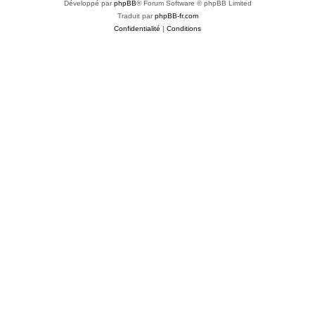
Développé par
phpBB
® Forum Software © phpBB Limited
Traduit par
phpBB-fr.com
Confidentialité
|
Conditions