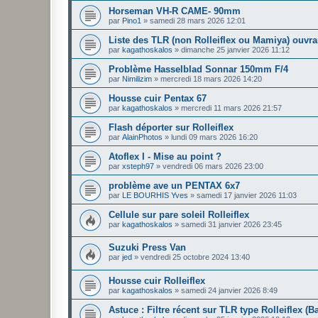
Horseman VH-R CAME- 90mm
par
Pino1
»
samedi 28 mars 2026 12:01
Liste des TLR (non Rolleiflex ou Mamiya) ouvra
par
kagathoskalos
»
dimanche 25 janvier 2026 11:12
Problème Hasselblad Sonnar 150mm F/4
par
Nimilizim
»
mercredi 18 mars 2026 14:20
Housse cuir Pentax 67
par
kagathoskalos
»
mercredi 11 mars 2026 21:57
Flash déporter sur Rolleiflex
par
AlainPhotos
»
lundi 09 mars 2026 16:20
Atoflex I - Mise au point ?
par
xsteph97
»
vendredi 06 mars 2026 23:00
problème ave un PENTAX 6x7
par
LE BOURHIS Yves
»
samedi 17 janvier 2026 11:03
Cellule sur pare soleil Rolleiflex
par
kagathoskalos
»
samedi 31 janvier 2026 23:45
Suzuki Press Van
par
jed
»
vendredi 25 octobre 2024 13:40
Housse cuir Rolleiflex
par
kagathoskalos
»
samedi 24 janvier 2026 8:49
Astuce : Filtre récent sur TLR type Rolleiflex (Ba