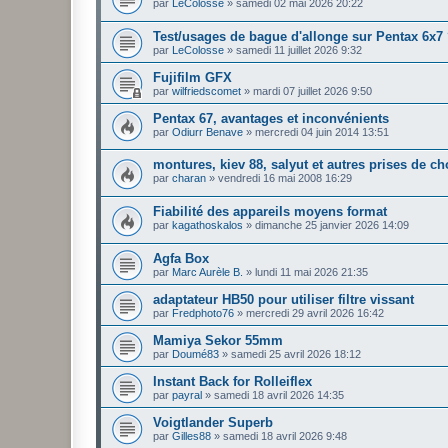
par
LeColosse
»
samedi 02 mai 2026 20:22
Test/usages de bague d'allonge sur Pentax 6x7
par
LeColosse
»
samedi 11 juillet 2026 9:32
Fujifilm GFX
par
wilfriedscomet
»
mardi 07 juillet 2026 9:50
Pentax 67, avantages et inconvénients
par
Odiurr Benave
»
mercredi 04 juin 2014 13:51
montures, kiev 88, salyut et autres prises de ch
par
charan
»
vendredi 16 mai 2008 16:29
Fiabilité des appareils moyens format
par
kagathoskalos
»
dimanche 25 janvier 2026 14:09
Agfa Box
par
Marc Aurèle B.
»
lundi 11 mai 2026 21:35
adaptateur HB50 pour utiliser filtre vissant
par
Fredphoto76
»
mercredi 29 avril 2026 16:42
Mamiya Sekor 55mm
par
Doumé83
»
samedi 25 avril 2026 18:12
Instant Back for Rolleiflex
par
payral
»
samedi 18 avril 2026 14:35
Voigtlander Superb
par
Gilles88
»
samedi 18 avril 2026 9:48