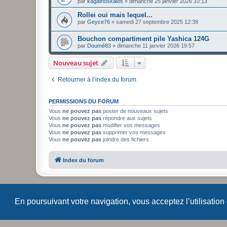
par
kagathoskalos
»
dimanche 25 janvier 2026 10:13
Rollei oui mais lequel...
par
Geyce76
»
samedi 27 septembre 2025 12:38
Bouchon compartiment pile Yashica 124G
par
Doumé83
»
dimanche 11 janvier 2026 19:57
Nouveau sujet
Retourner à l’index du forum
PERMISSIONS DU FORUM
Vous
ne pouvez pas
poster de nouveaux sujets
Vous
ne pouvez pas
répondre aux sujets
Vous
ne pouvez pas
modifier vos messages
Vous
ne pouvez pas
supprimer vos messages
Vous
ne pouvez pas
joindre des fichiers
Index du forum
En poursuivant votre navigation, vous acceptez l’utilisation