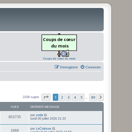
Coups de cœur du mois
S’enregistrer
Connexion
Page
1
sur
89
1
2
3
4
5
89
Suivante
2208 sujets
…
VUES
DERNIER MESSAGE
D
par
yoda
V
853735
e
lundi 06 juillet 2026 21:33
r
u
n
D
par
LeColosse
i
V
1668
e
e