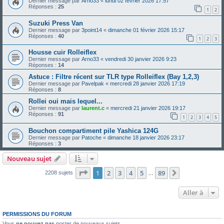
Dernier message par
Arno33
«
lundi 02 février 2026 17:57
Réponses :
25
1
2
Suzuki Press Van
Dernier message par
3point14
«
dimanche 01 février 2026 15:17
Réponses :
40
1
2
3
Housse cuir Rolleiflex
Dernier message par
Arno33
«
vendredi 30 janvier 2026 9:23
Réponses :
14
Astuce : Filtre récent sur TLR type Rolleiflex (Bay 1,2,3)
Dernier message par
Pavelpak
«
mercredi 28 janvier 2026 17:19
Réponses :
8
Rollei oui mais lequel...
Dernier message par
laurent.c
«
mercredi 21 janvier 2026 19:17
Réponses :
91
1
2
3
4
5
Bouchon compartiment pile Yashica 124G
Dernier message par
Patoche
«
dimanche 18 janvier 2026 23:17
Réponses :
3
Nouveau sujet
Page
1
sur
89
1
2
3
4
5
89
Suivante
2208 sujets
…
Aller à
PERMISSIONS DU FORUM
Vous
ne pouvez pas
poster de nouveaux sujets