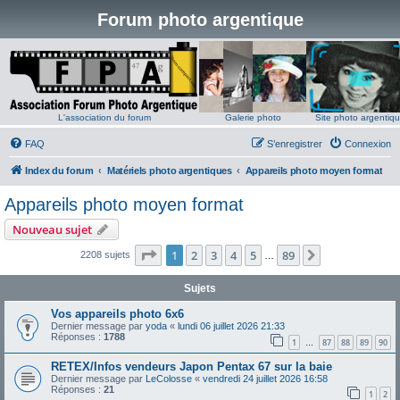
Forum photo argentique
L'association du forum
Galerie photo
Site photo argentiq
FAQ
S’enregistrer
Connexion
Index du forum
Matériels photo argentiques
Appareils photo moyen format
Appareils photo moyen format
Nouveau sujet
Page
1
sur
89
1
2
3
4
5
89
Suivante
2208 sujets
…
Sujets
Vos appareils photo 6x6
Dernier message par
yoda
«
lundi 06 juillet 2026 21:33
Réponses :
1788
1
87
88
89
90
…
RETEX/Infos vendeurs Japon Pentax 67 sur la baie
Dernier message par
LeColosse
«
vendredi 24 juillet 2026 16:58
Réponses :
21
1
2