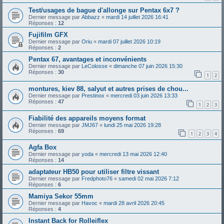
Test/usages de bague d'allonge sur Pentax 6x7 ?
Dernier message par
Abbazz
«
mardi 14 juillet 2026 16:41
Réponses :
12
Fujifilm GFX
Dernier message par
Oriu
«
mardi 07 juillet 2026 10:19
Réponses :
2
Pentax 67, avantages et inconvénients
Dernier message par
LeColosse
«
dimanche 07 juin 2026 15:30
Réponses :
30
1
2
montures, kiev 88, salyut et autres prises de chou...
Dernier message par
Prestinox
«
mercredi 03 juin 2026 13:33
Réponses :
47
1
2
3
Fiabilité des appareils moyens format
Dernier message par
JMJ67
«
lundi 25 mai 2026 19:28
Réponses :
69
1
2
3
4
Agfa Box
Dernier message par
yoda
«
mercredi 13 mai 2026 12:40
Réponses :
14
adaptateur HB50 pour utiliser filtre vissant
Dernier message par
Fredphoto76
«
samedi 02 mai 2026 7:12
Réponses :
6
Mamiya Sekor 55mm
Dernier message par
Havoc
«
mardi 28 avril 2026 20:45
Réponses :
4
Instant Back for Rolleiflex