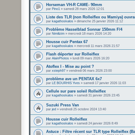
Horseman VH-R CAME- 90mm
par
Pino1
»
samedi 28 mars 2026 12:01
Liste des TLR (non Rolleiflex ou Mamiya) ouvra
par
kagathoskalos
»
dimanche 25 janvier 2026 11:12
Problème Hasselblad Sonnar 150mm F/4
par
Nimilizim
»
mercredi 18 mars 2026 14:20
Housse cuir Pentax 67
par
kagathoskalos
»
mercredi 11 mars 2026 21:57
Flash déporter sur Rolleiflex
par
AlainPhotos
»
lundi 09 mars 2026 16:20
Atoflex I - Mise au point ?
par
xsteph97
»
vendredi 06 mars 2026 23:00
problème ave un PENTAX 6x7
par
LE BOURHIS Yves
»
samedi 17 janvier 2026 11:03
Cellule sur pare soleil Rolleiflex
par
kagathoskalos
»
samedi 31 janvier 2026 23:45
Suzuki Press Van
par
jed
»
vendredi 25 octobre 2024 13:40
Housse cuir Rolleiflex
par
kagathoskalos
»
samedi 24 janvier 2026 8:49
Astuce : Filtre récent sur TLR type Rolleiflex (Ba