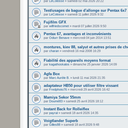
par
LeColosse
»
samedi 02 mai 2026 20:22
Test/usages de bague d'allonge sur Pentax 6x7
par
LeColosse
»
samedi 11 juillet 2026 9:32
Fujifilm GFX
par
wilfriedscomet
»
mardi 07 juillet 2026 9:50
Pentax 67, avantages et inconvénients
par
Odiurr Benave
»
mercredi 04 juin 2014 13:51
montures, kiev 88, salyut et autres prises de ch
par
charan
»
vendredi 16 mai 2008 16:29
Fiabilité des appareils moyens format
par
kagathoskalos
»
dimanche 25 janvier 2026 14:09
Agfa Box
par
Marc Aurèle B.
»
lundi 11 mai 2026 21:35
adaptateur HB50 pour utiliser filtre vissant
par
Fredphoto76
»
mercredi 29 avril 2026 16:42
Mamiya Sekor 55mm
par
Doumé83
»
samedi 25 avril 2026 18:12
Instant Back for Rolleiflex
par
payral
»
samedi 18 avril 2026 14:35
Voigtlander Superb
par
Gilles88
»
samedi 18 avril 2026 9:48