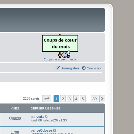
Coups de cœur du mois
S’enregistrer
Connexion
Page
1
sur
89
1
2
3
4
5
89
Suivante
2208 sujets
…
VUES
DERNIER MESSAGE
D
par
yoda
V
856838
e
lundi 06 juillet 2026 21:33
r
u
n
D
par
LeColosse
i
V
1709
e
e