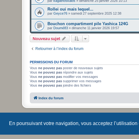
par
kagathoskalos
»
dimanche 25 janvier 2026 10:13
Rollei oui mais lequel...
par
Geyce76
»
samedi 27 septembre 2025 12:38
Bouchon compartiment pile Yashica 124G
par
Doumé83
»
dimanche 11 janvier 2026 19:57
Nouveau sujet
Retourner à l’index du forum
PERMISSIONS DU FORUM
Vous
ne pouvez pas
poster de nouveaux sujets
Vous
ne pouvez pas
répondre aux sujets
Vous
ne pouvez pas
modifier vos messages
Vous
ne pouvez pas
supprimer vos messages
Vous
ne pouvez pas
joindre des fichiers
Index du forum
En poursuivant votre navigation, vous acceptez l’utilisation