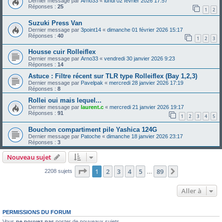
Dernier message par
Arno33
«
lundi 02 février 2026 17:57
Réponses :
25
1
2
Suzuki Press Van
Dernier message par
3point14
«
dimanche 01 février 2026 15:17
Réponses :
40
1
2
3
Housse cuir Rolleiflex
Dernier message par
Arno33
«
vendredi 30 janvier 2026 9:23
Réponses :
14
Astuce : Filtre récent sur TLR type Rolleiflex (Bay 1,2,3)
Dernier message par
Pavelpak
«
mercredi 28 janvier 2026 17:19
Réponses :
8
Rollei oui mais lequel...
Dernier message par
laurent.c
«
mercredi 21 janvier 2026 19:17
Réponses :
91
1
2
3
4
5
Bouchon compartiment pile Yashica 124G
Dernier message par
Patoche
«
dimanche 18 janvier 2026 23:17
Réponses :
3
Nouveau sujet
Page
1
sur
89
1
2
3
4
5
89
Suivante
2208 sujets
…
Aller à
PERMISSIONS DU FORUM
Vous
ne pouvez pas
poster de nouveaux sujets