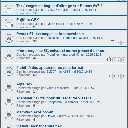
Test/usages de bague d'allonge sur Pentax 6x7 ?
Dernier message par
Abbazz
«
mardi 14 juillet 2026 16:41
Réponses :
12
Fujifilm GFX
Dernier message par
Oriu
«
mardi 07 juillet 2026 10:19
Réponses :
2
Pentax 67, avantages et inconvénients
Dernier message par
LeColosse
«
dimanche 07 juin 2026 15:30
Réponses :
30
1
2
montures, kiev 88, salyut et autres prises de chou...
Dernier message par
Prestinox
«
mercredi 03 juin 2026 13:33
Réponses :
47
1
2
3
Fiabilité des appareils moyens format
Dernier message par
JMJ67
«
lundi 25 mai 2026 19:28
Réponses :
69
1
2
3
4
Agfa Box
Dernier message par
yoda
«
mercredi 13 mai 2026 12:40
Réponses :
14
adaptateur HB50 pour utiliser filtre vissant
Dernier message par
Fredphoto76
«
samedi 02 mai 2026 7:12
Réponses :
6
Mamiya Sekor 55mm
Dernier message par
Havoc
«
mardi 28 avril 2026 20:45
Réponses :
4
Instant Back for Rolleiflex