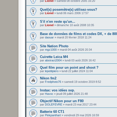
par
Lionel
»
samedi 08 octobre 2005 16:20
Quel(s) posemètre(s) utilisez-vous?
par
Lionel
»
lundi 06 mars 2006 17:57
S'il n'en reste qu'un...
par
Lionel
»
dimanche 10 août 2008 10:35
Base de données de films et codes DX, + de 800
par
daouar
»
mardi 20 février 2018 11:24
Site Nation Photo
par
mgz1000
»
mardi 04 août 2026 20:34
Cuirette Leica M4
par
abstract2004
»
lundi 03 août 2026 16:42
Quel film pour un point and shoot ?
par
lepetitpiero
»
lundi 22 juillet 2024 11:04
Nikon fm2
par
Fredphoto76
»
samedi 19 octobre 2019 8:52
Instax: vos idées svp.
par
Havoc
»
jeudi 09 juillet 2026 21:48
Objectif Nikon pour un F80
par
DOLEFEVRE
»
mardi 23 mai 2017 23:44
Batterie 60 CT1
par
Pinkpanthart
»
vendredi 29 mai 2026 16:59