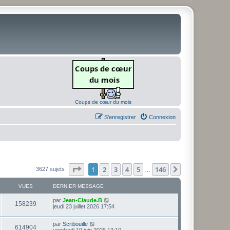
Coups de cœur du mois
S’enregistrer
Connexion
Page
1
sur
146
1
2
3
4
5
146
Suivante
3627 sujets
…
VUES
DERNIER MESSAGE
D
par
Jean-Claude.B
V
158239
e
jeudi 23 juillet 2026 17:54
r
u
n
D
par
Scribouille
i
V
614904
e
e