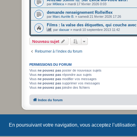
par
M6leica
»
mardi 17 février 2026 0:03
demande renseignement Rolleiflex
par
Marc Aurèle B.
»
samedi 21 février 2026 17:26
Films : la valse des étiquettes, qui couche avec 
par
daouar
»
mardi 10 septembre 2013 11:42
Nouveau sujet
Retourner à l’index du forum
PERMISSIONS DU FORUM
Vous
ne pouvez pas
poster de nouveaux sujets
Vous
ne pouvez pas
répondre aux sujets
Vous
ne pouvez pas
modifier vos messages
Vous
ne pouvez pas
supprimer vos messages
Vous
ne pouvez pas
joindre des fichiers
Index du forum
En poursuivant votre navigation, vous acceptez l’utilisation