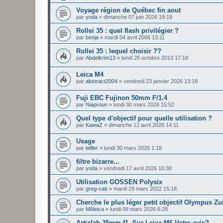
Voyage région de Québec fin aout
par
yoda
»
dimanche 07 juin 2026 19:19
Rollei 35 : quel flash privilégier ?
par
benja
»
mardi 04 avril 2006 13:11
Rollei 35 : lequel choisir ??
par
Abdelkrim13
»
lundi 28 octobre 2013 17:18
Leica M4
par
abstract2004
»
vendredi 23 janvier 2026 13:18
Fuji EBC Fujinon 50mm F/1.4
par
Niaproun
»
lundi 30 mars 2026 15:52
Quel type d'objectif pour quelle utilisation ?
par
KawaZ
»
dimanche 12 avril 2026 14:11
Usage
par
tellier
»
lundi 30 mars 2026 1:18
filtre bizarre...
par
yoda
»
vendredi 17 avril 2026 10:30
Utilisation GOSSEN Polysix
par
greg-cab
»
mardi 29 mars 2022 15:18
Cherche le plus léger petit objectif Olympus Zu
par
M6leica
»
lundi 09 mars 2026 6:28
Artizlab 35mm f1. Sur Leica M6-Votre avis?