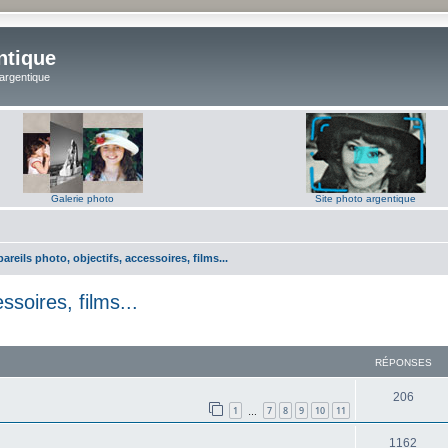
ntique
 argentique
Galerie photo
Site photo argentique
areils photo, objectifs, accessoires, films...
ssoires, films...
RÉPONSES
R
206
1
7
8
9
10
11
…
é
R
1162
p