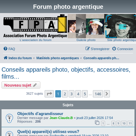
Forum photo argentique
L'association du forum
Galerie photo
Site photo argentiq
FAQ
S’enregistrer
Connexion
Index du forum
Matériels photo argentiques
Conseils appareils photo, objectifs, accessoires, films...
Conseils appareils photo, objectifs, accessoires,
films...
Nouveau sujet
Page
1
sur
146
1
2
3
4
5
146
Suivante
3627 sujets
…
Sujets
Objectifs d'agrandisseur
Dernier message par
Jean-Claude.B
«
jeudi 23 juillet 2026 17:54
Réponses :
206
1
8
9
10
11
…
Quel(s) appareil(s) utilisez-vous?
Dernier message par
Scribouille
«
vendredi 19 juin 2026 13:10