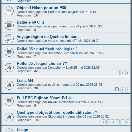
Réponses :
17
Objectif Nikon pour un F80
Dernier message par
Scribe
«
lundi 06 juillet 2026 18:13
Réponses :
16
Batterie 60 CT1
Dernier message par
antipatr
«
mercredi 24 juin 2026 18:33
Réponses :
8
Voyage région de Québec fin aout
Dernier message par
yoda
«
dimanche 07 juin 2026 19:19
Rollei 35 : quel flash privilégier ?
Dernier message par
Xenophon
«
vendredi 05 juin 2026 19:23
Réponses :
7
Rollei 35 : lequel choisir ??
Dernier message par
Xenophon
«
lundi 25 mai 2026 12:05
Réponses :
42
1
2
3
Leica M4
Dernier message par
eyslime
«
vendredi 22 mai 2026 23:48
Réponses :
38
1
2
Fuji EBC Fujinon 50mm F/1.4
Dernier message par
KawaZ
«
dimanche 03 mai 2026 12:33
Réponses :
8
Quel type d'objectif pour quelle utilisation ?
Dernier message par
Skogkatt59
«
dimanche 03 mai 2026 10:32
Réponses :
103
1
2
3
4
5
6
Usage