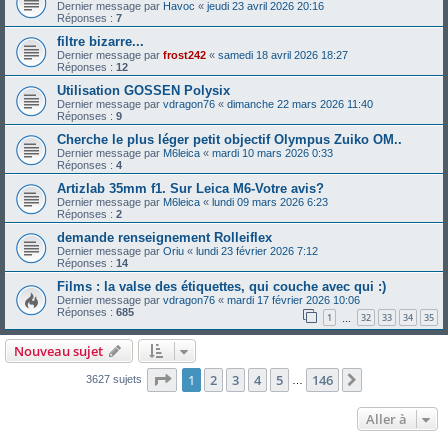
Dernier message par
Havoc
«
jeudi 23 avril 2026 20:16
Réponses :
7
filtre bizarre...
Dernier message par
frost242
«
samedi 18 avril 2026 18:27
Réponses :
12
Utilisation GOSSEN Polysix
Dernier message par
vdragon76
«
dimanche 22 mars 2026 11:40
Réponses :
9
Cherche le plus léger petit objectif Olympus Zuiko OM..
Dernier message par
M6leica
«
mardi 10 mars 2026 0:33
Réponses :
4
Artizlab 35mm f1. Sur Leica M6-Votre avis?
Dernier message par
M6leica
«
lundi 09 mars 2026 6:23
Réponses :
2
demande renseignement Rolleiflex
Dernier message par
Oriu
«
lundi 23 février 2026 7:12
Réponses :
14
Films : la valse des étiquettes, qui couche avec qui :)
Dernier message par
vdragon76
«
mardi 17 février 2026 10:06
Réponses :
685
1
32
33
34
35
…
Nouveau sujet
Page
1
sur
146
1
2
3
4
5
146
Suivante
3627 sujets
…
Aller à