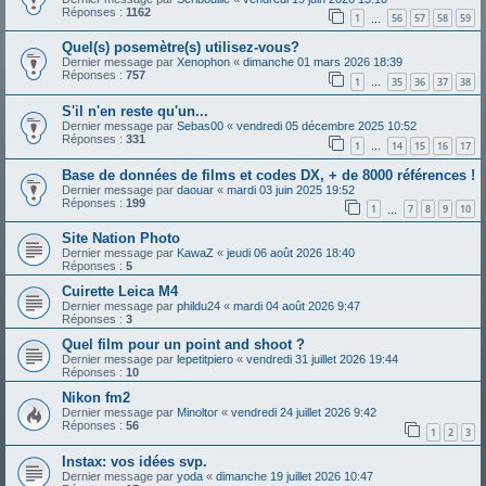
Réponses :
1162
1
56
57
58
59
…
Quel(s) posemètre(s) utilisez-vous?
Dernier message par
Xenophon
«
dimanche 01 mars 2026 18:39
Réponses :
757
1
35
36
37
38
…
S'il n'en reste qu'un...
Dernier message par
Sebas00
«
vendredi 05 décembre 2025 10:52
Réponses :
331
1
14
15
16
17
…
Base de données de films et codes DX, + de 8000 références !
Dernier message par
daouar
«
mardi 03 juin 2025 19:52
Réponses :
199
1
7
8
9
10
…
Site Nation Photo
Dernier message par
KawaZ
«
jeudi 06 août 2026 18:40
Réponses :
5
Cuirette Leica M4
Dernier message par
phildu24
«
mardi 04 août 2026 9:47
Réponses :
3
Quel film pour un point and shoot ?
Dernier message par
lepetitpiero
«
vendredi 31 juillet 2026 19:44
Réponses :
10
Nikon fm2
Dernier message par
Minoltor
«
vendredi 24 juillet 2026 9:42
Réponses :
56
1
2
3
Instax: vos idées svp.
Dernier message par
yoda
«
dimanche 19 juillet 2026 10:47