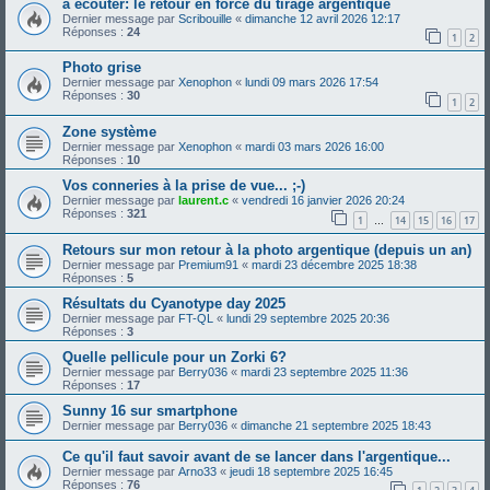
à écouter: le retour en force du tirage argentique
Dernier message par
Scribouille
«
dimanche 12 avril 2026 12:17
Réponses :
24
1
2
Photo grise
Dernier message par
Xenophon
«
lundi 09 mars 2026 17:54
Réponses :
30
1
2
Zone système
Dernier message par
Xenophon
«
mardi 03 mars 2026 16:00
Réponses :
10
Vos conneries à la prise de vue... ;-)
Dernier message par
laurent.c
«
vendredi 16 janvier 2026 20:24
Réponses :
321
1
14
15
16
17
…
Retours sur mon retour à la photo argentique (depuis un an)
Dernier message par
Premium91
«
mardi 23 décembre 2025 18:38
Réponses :
5
Résultats du Cyanotype day 2025
Dernier message par
FT-QL
«
lundi 29 septembre 2025 20:36
Réponses :
3
Quelle pellicule pour un Zorki 6?
Dernier message par
Berry036
«
mardi 23 septembre 2025 11:36
Réponses :
17
Sunny 16 sur smartphone
Dernier message par
Berry036
«
dimanche 21 septembre 2025 18:43
Ce qu'il faut savoir avant de se lancer dans l'argentique...
Dernier message par
Arno33
«
jeudi 18 septembre 2025 16:45
Réponses :
76