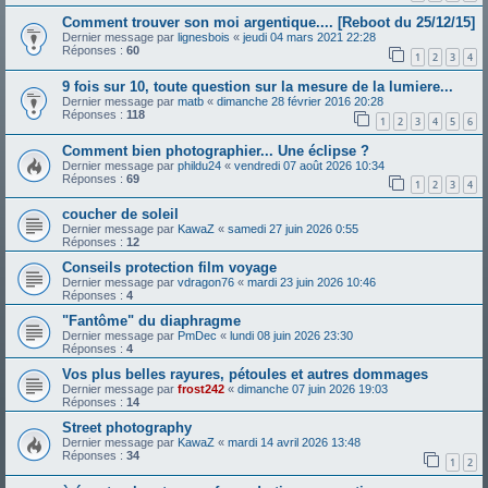
Comment trouver son moi argentique.... [Reboot du 25/12/15]
Dernier message par
lignesbois
«
jeudi 04 mars 2021 22:28
Réponses :
60
1
2
3
4
9 fois sur 10, toute question sur la mesure de la lumiere...
Dernier message par
matb
«
dimanche 28 février 2016 20:28
Réponses :
118
1
2
3
4
5
6
Comment bien photographier... Une éclipse ?
Dernier message par
phildu24
«
vendredi 07 août 2026 10:34
Réponses :
69
1
2
3
4
coucher de soleil
Dernier message par
KawaZ
«
samedi 27 juin 2026 0:55
Réponses :
12
Conseils protection film voyage
Dernier message par
vdragon76
«
mardi 23 juin 2026 10:46
Réponses :
4
"Fantôme" du diaphragme
Dernier message par
PmDec
«
lundi 08 juin 2026 23:30
Réponses :
4
Vos plus belles rayures, pétoules et autres dommages
Dernier message par
frost242
«
dimanche 07 juin 2026 19:03
Réponses :
14
Street photography
Dernier message par
KawaZ
«
mardi 14 avril 2026 13:48
Réponses :
34
1
2