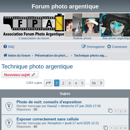
Forum photo argentique
L'association du forum
Galerie photo
Site photo argentiq
FAQ
S’enregistrer
Connexion
Index du forum
Présentation de photos argentiques
Technique photo argentique
Technique photo argentique
Nouveau sujet
Page
1
sur
56
1
2
3
4
5
56
Suivante
1383 sujets
…
Sujets
Photo de nuit: conseils d'exposition
Dernier message par
KawaZ
«
dimanche 07 juin 2026 17:06
Réponses :
50
1
2
3
Exposer correctement sans cellule
Dernier message par
Xenophon
«
jeudi 17 avril 2025 12:21
Réponses :
60
1
2
3
4