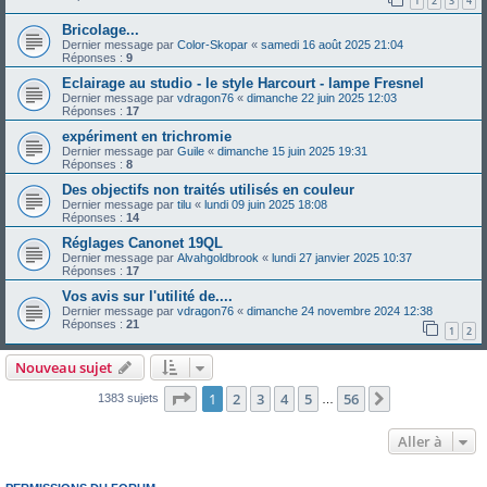
1
2
3
4
Bricolage...
Dernier message par
Color-Skopar
«
samedi 16 août 2025 21:04
Réponses :
9
Eclairage au studio - le style Harcourt - lampe Fresnel
Dernier message par
vdragon76
«
dimanche 22 juin 2025 12:03
Réponses :
17
expériment en trichromie
Dernier message par
Guile
«
dimanche 15 juin 2025 19:31
Réponses :
8
Des objectifs non traités utilisés en couleur
Dernier message par
tilu
«
lundi 09 juin 2025 18:08
Réponses :
14
Réglages Canonet 19QL
Dernier message par
Alvahgoldbrook
«
lundi 27 janvier 2025 10:37
Réponses :
17
Vos avis sur l'utilité de....
Dernier message par
vdragon76
«
dimanche 24 novembre 2024 12:38
Réponses :
21
1
2
Nouveau sujet
Page
1
sur
56
1
2
3
4
5
56
Suivante
1383 sujets
…
Aller à