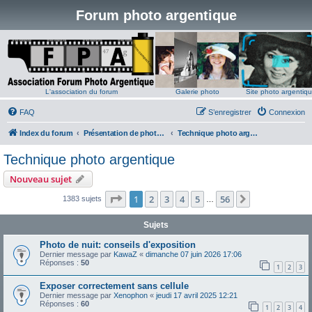
Forum photo argentique
L'association du forum
Galerie photo
Site photo argentiq
FAQ
S’enregistrer
Connexion
Index du forum
Présentation de photos argentiques
Technique photo argentique
Technique photo argentique
Nouveau sujet
Page
1
sur
56
1
2
3
4
5
56
Suivante
1383 sujets
…
Sujets
Photo de nuit: conseils d'exposition
Dernier message par
KawaZ
«
dimanche 07 juin 2026 17:06
Réponses :
50
1
2
3
Exposer correctement sans cellule
Dernier message par
Xenophon
«
jeudi 17 avril 2025 12:21
Réponses :
60
1
2
3
4