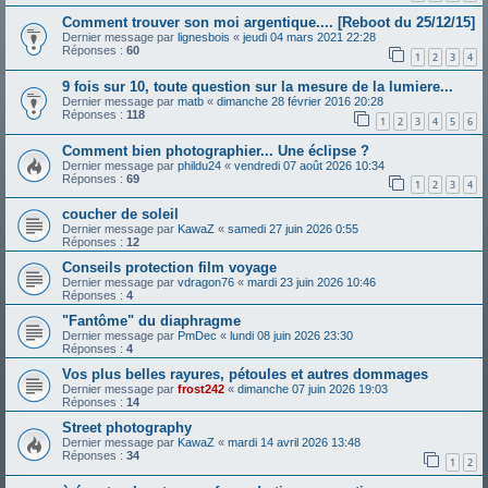
Comment trouver son moi argentique.... [Reboot du 25/12/15]
Dernier message par
lignesbois
«
jeudi 04 mars 2021 22:28
Réponses :
60
1
2
3
4
9 fois sur 10, toute question sur la mesure de la lumiere...
Dernier message par
matb
«
dimanche 28 février 2016 20:28
Réponses :
118
1
2
3
4
5
6
Comment bien photographier... Une éclipse ?
Dernier message par
phildu24
«
vendredi 07 août 2026 10:34
Réponses :
69
1
2
3
4
coucher de soleil
Dernier message par
KawaZ
«
samedi 27 juin 2026 0:55
Réponses :
12
Conseils protection film voyage
Dernier message par
vdragon76
«
mardi 23 juin 2026 10:46
Réponses :
4
"Fantôme" du diaphragme
Dernier message par
PmDec
«
lundi 08 juin 2026 23:30
Réponses :
4
Vos plus belles rayures, pétoules et autres dommages
Dernier message par
frost242
«
dimanche 07 juin 2026 19:03
Réponses :
14
Street photography
Dernier message par
KawaZ
«
mardi 14 avril 2026 13:48
Réponses :
34
1
2