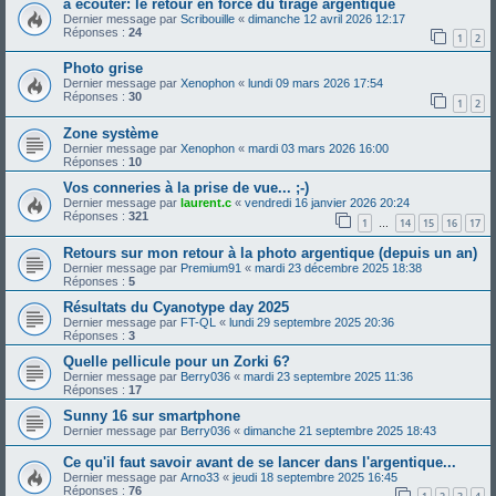
à écouter: le retour en force du tirage argentique
Dernier message par
Scribouille
«
dimanche 12 avril 2026 12:17
Réponses :
24
1
2
Photo grise
Dernier message par
Xenophon
«
lundi 09 mars 2026 17:54
Réponses :
30
1
2
Zone système
Dernier message par
Xenophon
«
mardi 03 mars 2026 16:00
Réponses :
10
Vos conneries à la prise de vue... ;-)
Dernier message par
laurent.c
«
vendredi 16 janvier 2026 20:24
Réponses :
321
1
14
15
16
17
…
Retours sur mon retour à la photo argentique (depuis un an)
Dernier message par
Premium91
«
mardi 23 décembre 2025 18:38
Réponses :
5
Résultats du Cyanotype day 2025
Dernier message par
FT-QL
«
lundi 29 septembre 2025 20:36
Réponses :
3
Quelle pellicule pour un Zorki 6?
Dernier message par
Berry036
«
mardi 23 septembre 2025 11:36
Réponses :
17
Sunny 16 sur smartphone
Dernier message par
Berry036
«
dimanche 21 septembre 2025 18:43
Ce qu'il faut savoir avant de se lancer dans l'argentique...
Dernier message par
Arno33
«
jeudi 18 septembre 2025 16:45
Réponses :
76