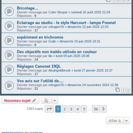
1
2
3
4
Bricolage...
Dernier message par
Color-Skopar
«
samedi 16 août 2025 21:04
Réponses :
9
Eclairage au studio - le style Harcourt - lampe Fresnel
Dernier message par
vdragon76
«
dimanche 22 juin 2025 12:03
Réponses :
17
expériment en trichromie
Dernier message par
Guile
«
dimanche 15 juin 2025 19:31
Réponses :
8
Des objectifs non traités utilisés en couleur
Dernier message par
tilu
«
lundi 09 juin 2025 18:08
Réponses :
14
Réglages Canonet 19QL
Dernier message par
Alvahgoldbrook
«
lundi 27 janvier 2025 10:37
Réponses :
17
Vos avis sur l'utilité de....
Dernier message par
vdragon76
«
dimanche 24 novembre 2024 12:38
Réponses :
21
1
2
Nouveau sujet
Page
1
sur
56
1
2
3
4
5
56
Suivante
1383 sujets
…
Aller à