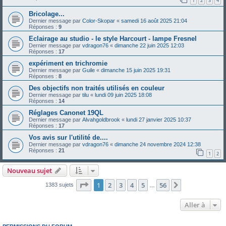
1
2
3
4
Bricolage...
Dernier message par
Color-Skopar
«
samedi 16 août 2025 21:04
Réponses :
9
Eclairage au studio - le style Harcourt - lampe Fresnel
Dernier message par
vdragon76
«
dimanche 22 juin 2025 12:03
Réponses :
17
expériment en trichromie
Dernier message par
Guile
«
dimanche 15 juin 2025 19:31
Réponses :
8
Des objectifs non traités utilisés en couleur
Dernier message par
tilu
«
lundi 09 juin 2025 18:08
Réponses :
14
Réglages Canonet 19QL
Dernier message par
Alvahgoldbrook
«
lundi 27 janvier 2025 10:37
Réponses :
17
Vos avis sur l'utilité de....
Dernier message par
vdragon76
«
dimanche 24 novembre 2024 12:38
Réponses :
21
1
2
Nouveau sujet
Page
1
sur
56
1
2
3
4
5
56
Suivante
1383 sujets
…
Aller à