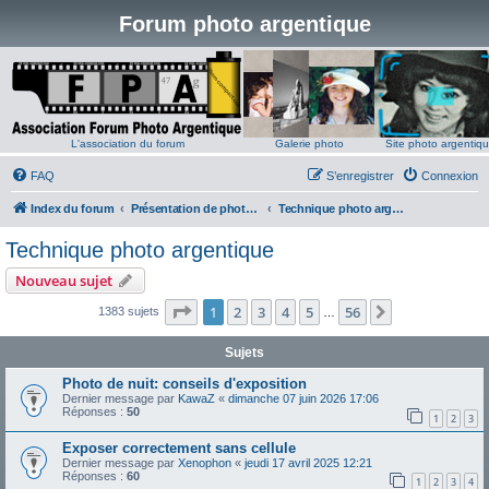
Forum photo argentique
L'association du forum
Galerie photo
Site photo argentiq
FAQ
S’enregistrer
Connexion
Index du forum
Présentation de photos argentiques
Technique photo argentique
Technique photo argentique
Nouveau sujet
Page
1
sur
56
1
2
3
4
5
56
Suivante
1383 sujets
…
Sujets
Photo de nuit: conseils d'exposition
Dernier message par
KawaZ
«
dimanche 07 juin 2026 17:06
Réponses :
50
1
2
3
Exposer correctement sans cellule
Dernier message par
Xenophon
«
jeudi 17 avril 2025 12:21
Réponses :
60
1
2
3
4