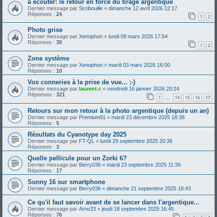
à écouter: le retour en force du tirage argentique
Dernier message par
Scribouille
«
dimanche 12 avril 2026 12:17
Réponses :
24
1
2
Photo grise
Dernier message par
Xenophon
«
lundi 09 mars 2026 17:54
Réponses :
30
1
2
Zone système
Dernier message par
Xenophon
«
mardi 03 mars 2026 16:00
Réponses :
10
Vos conneries à la prise de vue... ;-)
Dernier message par
laurent.c
«
vendredi 16 janvier 2026 20:24
Réponses :
321
1
14
15
16
17
…
Retours sur mon retour à la photo argentique (depuis un an)
Dernier message par
Premium91
«
mardi 23 décembre 2025 18:38
Réponses :
5
Résultats du Cyanotype day 2025
Dernier message par
FT-QL
«
lundi 29 septembre 2025 20:36
Réponses :
3
Quelle pellicule pour un Zorki 6?
Dernier message par
Berry036
«
mardi 23 septembre 2025 11:36
Réponses :
17
Sunny 16 sur smartphone
Dernier message par
Berry036
«
dimanche 21 septembre 2025 18:43
Ce qu'il faut savoir avant de se lancer dans l'argentique...
Dernier message par
Arno33
«
jeudi 18 septembre 2025 16:45
Réponses :
76