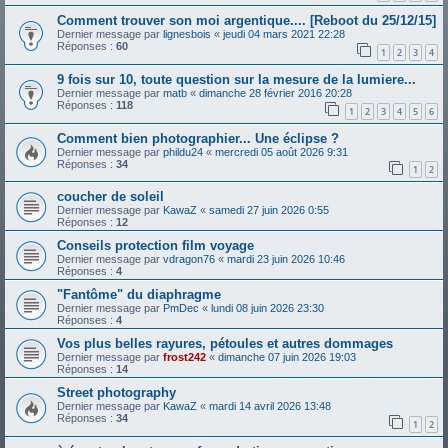
Comment trouver son moi argentique.... [Reboot du 25/12/15]
Dernier message par
lignesbois
«
jeudi 04 mars 2021 22:28
Réponses :
60
1
2
3
4
9 fois sur 10, toute question sur la mesure de la lumiere...
Dernier message par
matb
«
dimanche 28 février 2016 20:28
Réponses :
118
1
2
3
4
5
6
Comment bien photographier... Une éclipse ?
Dernier message par
phildu24
«
mercredi 05 août 2026 9:31
Réponses :
34
1
2
coucher de soleil
Dernier message par
KawaZ
«
samedi 27 juin 2026 0:55
Réponses :
12
Conseils protection film voyage
Dernier message par
vdragon76
«
mardi 23 juin 2026 10:46
Réponses :
4
"Fantôme" du diaphragme
Dernier message par
PmDec
«
lundi 08 juin 2026 23:30
Réponses :
4
Vos plus belles rayures, pétoules et autres dommages
Dernier message par
frost242
«
dimanche 07 juin 2026 19:03
Réponses :
14
Street photography
Dernier message par
KawaZ
«
mardi 14 avril 2026 13:48
Réponses :
34
1
2