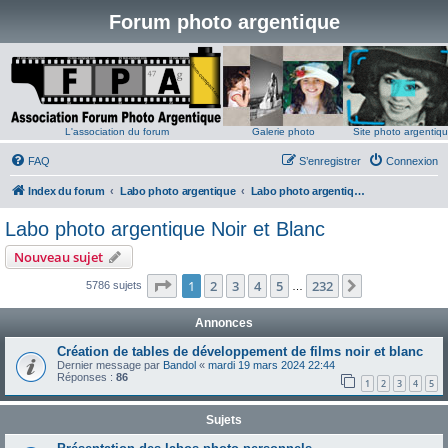
Forum photo argentique
L'association du forum
Galerie photo
Site photo argentiq
FAQ
S’enregistrer
Connexion
Index du forum
Labo photo argentique
Labo photo argentique Noir et Blanc
Labo photo argentique Noir et Blanc
Nouveau sujet
Page
1
sur
232
1
2
3
4
5
232
Suivante
5786 sujets
…
Annonces
Création de tables de développement de films noir et blanc
Dernier message par
Bandol
«
mardi 19 mars 2024 22:44
Réponses :
86
1
2
3
4
5
Sujets