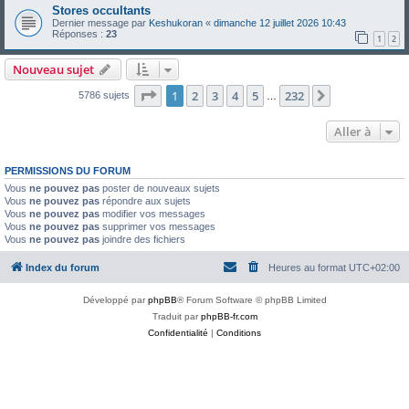
Stores occultants
Dernier message par
Keshukoran
«
dimanche 12 juillet 2026 10:43
Réponses :
23
1
2
Nouveau sujet
Page
1
sur
232
1
2
3
4
5
232
Suivante
5786 sujets
…
Aller à
PERMISSIONS DU FORUM
Vous
ne pouvez pas
poster de nouveaux sujets
Vous
ne pouvez pas
répondre aux sujets
Vous
ne pouvez pas
modifier vos messages
Vous
ne pouvez pas
supprimer vos messages
Vous
ne pouvez pas
joindre des fichiers
Index du forum
Heures au format
UTC+02:00
Développé par
phpBB
® Forum Software © phpBB Limited
Traduit par
phpBB-fr.com
Confidentialité
|
Conditions