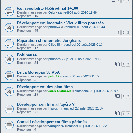
1
2
3
test sensibilité Hp5/rodinal 1+100
Dernier message par
Oriu
«
samedi 08 août 2026 11:48
Réponses :
16
Développement incertain : Vieux films poussés
Dernier message par
phildu24
«
vendredi 07 août 2026 13:44
Réponses :
45
1
2
3
Réparation chronomètre Junghans
Dernier message par
Gilles88
«
vendredi 07 août 2026 0:13
Réponses :
12
Bobineuse
Dernier message par
philippe56
«
jeudi 06 août 2026 19:12
Réponses :
24
1
2
Leica Monopan 50 ASA
Dernier message par
jmk_17
«
mardi 04 août 2026 11:09
Réponses :
2
Développement des plan films
Dernier message par
Jean-Claude.B
«
dimanche 26 juillet 2026 20:07
Réponses :
29
1
2
Développer son film à l'apéro ?
Dernier message par
Havoc
«
mercredi 22 juillet 2026 21:37
Réponses :
21
1
2
Conseil développement films périmés
Dernier message par
vdragon76
«
samedi 18 juillet 2026 19:32
Réponses :
4