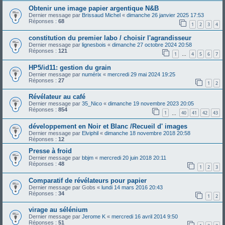
Obtenir une image papier argentique N&B
Dernier message par
Brissaud Michel
«
dimanche 26 janvier 2025 17:53
Réponses :
68
1
2
3
4
constitution du premier labo / choisir l'agrandisseur
Dernier message par
lignesbois
«
dimanche 27 octobre 2024 20:58
Réponses :
121
1
4
5
6
7
…
HP5/id11: gestion du grain
Dernier message par
numérix
«
mercredi 29 mai 2024 19:25
Réponses :
27
1
2
Révélateur au café
Dernier message par
35_Nico
«
dimanche 19 novembre 2023 20:05
Réponses :
854
1
40
41
42
43
…
développement en Noir et Blanc /Recueil d' images
Dernier message par
Elviphil
«
dimanche 18 novembre 2018 20:58
Réponses :
12
Presse à froid
Dernier message par
bbjm
«
mercredi 20 juin 2018 20:11
Réponses :
48
1
2
3
Comparatif de révélateurs pour papier
Dernier message par
Gobs
«
lundi 14 mars 2016 20:43
Réponses :
34
1
2
virage au sélénium
Dernier message par
Jerome K
«
mercredi 16 avril 2014 9:50
Réponses :
51