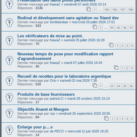
Présentation des labos photo personnels
Dernier message par
KawaZ
«
vendredi 07 août 2026 23:14
Réponses :
2145
1
105
106
107
108
…
Rodinal et dévelopement sans agitation ou Stand dev
Dernier message par
tomlelandais
«
mercredi 29 juillet 2026 17:01
Réponses :
933
1
44
45
46
47
…
Les vérificateurs de mise au point.
Dernier message par
KawaZ
«
samedi 25 juillet 2026 16:28
Réponses :
70
1
2
3
4
Nouveau temps de pose pour modification rapport
d'agrandissement
Dernier message par
KawaZ
«
mardi 07 juillet 2026 16:44
Réponses :
45
1
2
3
Recueil de recettes pour le laboratoire argentique
Dernier message par
Oriu
«
samedi 02 mai 2026 7:36
Réponses :
516
1
23
24
25
26
…
Produits de base fournisseurs
Dernier message par
patrickJJ
«
mardi 28 octobre 2025 15:14
Réponses :
17
Objectifs Anaret et Meogon
Dernier message par
rsp
«
vendredi 26 septembre 2025 20:55
Réponses :
84
1
2
3
4
5
Enlarge your p....s
Dernier message par
de PECO
«
mercredi 11 juin 2025 19:25
Réponses :
14