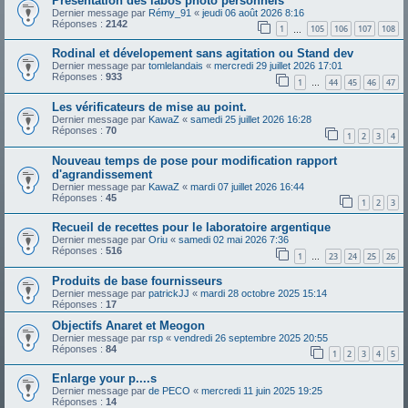
Présentation des labos photo personnels
Dernier message par
Rémy_91
«
jeudi 06 août 2026 8:16
Réponses :
2142
1
105
106
107
108
…
Rodinal et dévelopement sans agitation ou Stand dev
Dernier message par
tomlelandais
«
mercredi 29 juillet 2026 17:01
Réponses :
933
1
44
45
46
47
…
Les vérificateurs de mise au point.
Dernier message par
KawaZ
«
samedi 25 juillet 2026 16:28
Réponses :
70
1
2
3
4
Nouveau temps de pose pour modification rapport
d'agrandissement
Dernier message par
KawaZ
«
mardi 07 juillet 2026 16:44
Réponses :
45
1
2
3
Recueil de recettes pour le laboratoire argentique
Dernier message par
Oriu
«
samedi 02 mai 2026 7:36
Réponses :
516
1
23
24
25
26
…
Produits de base fournisseurs
Dernier message par
patrickJJ
«
mardi 28 octobre 2025 15:14
Réponses :
17
Objectifs Anaret et Meogon
Dernier message par
rsp
«
vendredi 26 septembre 2025 20:55
Réponses :
84
1
2
3
4
5
Enlarge your p....s
Dernier message par
de PECO
«
mercredi 11 juin 2025 19:25
Réponses :
14