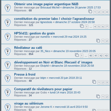
Obtenir une image papier argentique N&B
Dernier message par
Brissaud Michel
«
dimanche 26 janvier 2025 17:53
Réponses :
68
1
2
3
4
constitution du premier labo / choisir l'agrandisseur
Dernier message par
lignesbois
«
dimanche 27 octobre 2024 20:58
Réponses :
121
1
4
5
6
7
…
HP5/id11: gestion du grain
Dernier message par
numérix
«
mercredi 29 mai 2024 19:25
Réponses :
27
1
2
Révélateur au café
Dernier message par
35_Nico
«
dimanche 19 novembre 2023 20:05
Réponses :
854
1
40
41
42
43
…
développement en Noir et Blanc /Recueil d' images
Dernier message par
Elviphil
«
dimanche 18 novembre 2018 20:58
Réponses :
12
Presse à froid
Dernier message par
bbjm
«
mercredi 20 juin 2018 20:11
Réponses :
48
1
2
3
Comparatif de révélateurs pour papier
Dernier message par
Gobs
«
lundi 14 mars 2016 20:43
Réponses :
34
1
2
virage au sélénium
Dernier message par
Jerome K
«
mercredi 16 avril 2014 9:50
Réponses :
51