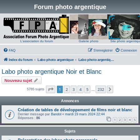
Forum photo argentique
L'association du forum
Galerie photo
Site photo argentiq
FAQ
S’enregistrer
Connexion
Index du forum
Labo photo argentique
Labo photo argentique Noir et Blanc
Labo photo argentique Noir et Blanc
Nouveau sujet
Page
1
sur
232
1
2
3
4
5
232
Suivante
5785 sujets
…
Annonces
Création de tables de développement de films noir et blanc
Dernier message par
Bandol
«
mardi 19 mars 2024 22:44
Réponses :
86
1
2
3
4
5
Sujets