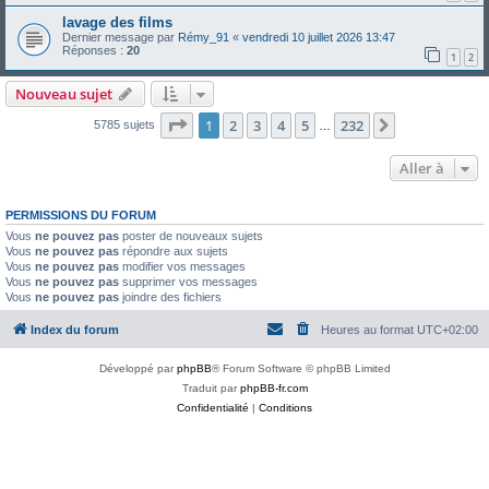
lavage des films
Dernier message par
Rémy_91
«
vendredi 10 juillet 2026 13:47
Réponses :
20
1
2
Nouveau sujet
Page
1
sur
232
1
2
3
4
5
232
Suivante
5785 sujets
…
Aller à
PERMISSIONS DU FORUM
Vous
ne pouvez pas
poster de nouveaux sujets
Vous
ne pouvez pas
répondre aux sujets
Vous
ne pouvez pas
modifier vos messages
Vous
ne pouvez pas
supprimer vos messages
Vous
ne pouvez pas
joindre des fichiers
Index du forum
Heures au format
UTC+02:00
Développé par
phpBB
® Forum Software © phpBB Limited
Traduit par
phpBB-fr.com
Confidentialité
|
Conditions