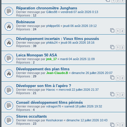
1
2
3
Réparation chronomètre Junghans
Dernier message par
Gilles88
«
vendredi 07 août 2026 0:13
Réponses :
12
Bobineuse
Dernier message par
philippe56
«
jeudi 06 août 2026 19:12
Réponses :
24
1
2
Développement incertain : Vieux films poussés
Dernier message par
phildu24
«
jeudi 06 août 2026 18:16
Réponses :
39
1
2
Leica Monopan 50 ASA
Dernier message par
jmk_17
«
mardi 04 août 2026 11:09
Réponses :
2
Développement des plan films
Dernier message par
Jean-Claude.B
«
dimanche 26 juillet 2026 20:07
Réponses :
29
1
2
Développer son film à l'apéro ?
Dernier message par
Havoc
«
mercredi 22 juillet 2026 21:37
Réponses :
21
1
2
Conseil développement films périmés
Dernier message par
vdragon76
«
samedi 18 juillet 2026 19:32
Réponses :
4
Stores occultants
Dernier message par
Keshukoran
«
dimanche 12 juillet 2026 10:43
Réponses :
23
1
2