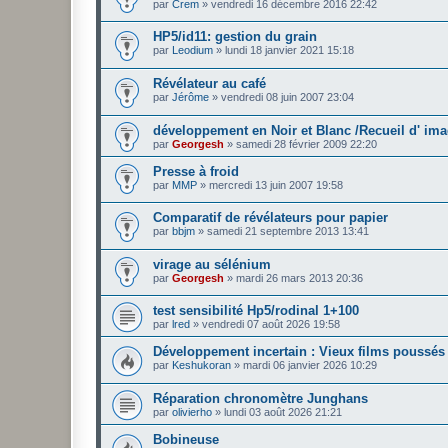
par
Crem
»
vendredi 16 décembre 2016 22:42
HP5/id11: gestion du grain
par
Leodium
»
lundi 18 janvier 2021 15:18
Révélateur au café
par
Jérôme
»
vendredi 08 juin 2007 23:04
développement en Noir et Blanc /Recueil d' im
par
Georgesh
»
samedi 28 février 2009 22:20
Presse à froid
par
MMP
»
mercredi 13 juin 2007 19:58
Comparatif de révélateurs pour papier
par
bbjm
»
samedi 21 septembre 2013 13:41
virage au sélénium
par
Georgesh
»
mardi 26 mars 2013 20:36
test sensibilité Hp5/rodinal 1+100
par
lred
»
vendredi 07 août 2026 19:58
Développement incertain : Vieux films poussés
par
Keshukoran
»
mardi 06 janvier 2026 10:29
Réparation chronomètre Junghans
par
olivierho
»
lundi 03 août 2026 21:21
Bobineuse