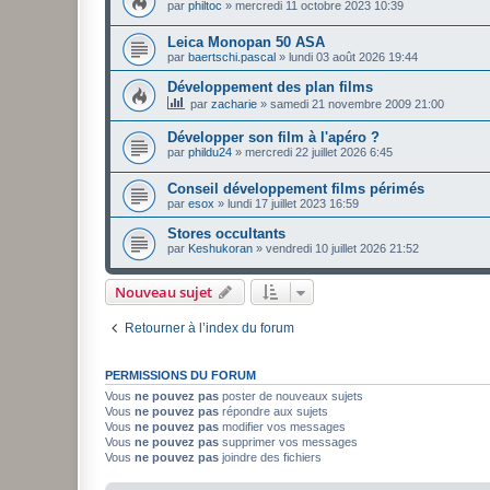
par
philtoc
»
mercredi 11 octobre 2023 10:39
Leica Monopan 50 ASA
par
baertschi.pascal
»
lundi 03 août 2026 19:44
Développement des plan films
par
zacharie
»
samedi 21 novembre 2009 21:00
Développer son film à l'apéro ?
par
phildu24
»
mercredi 22 juillet 2026 6:45
Conseil développement films périmés
par
esox
»
lundi 17 juillet 2023 16:59
Stores occultants
par
Keshukoran
»
vendredi 10 juillet 2026 21:52
Nouveau sujet
Retourner à l’index du forum
PERMISSIONS DU FORUM
Vous
ne pouvez pas
poster de nouveaux sujets
Vous
ne pouvez pas
répondre aux sujets
Vous
ne pouvez pas
modifier vos messages
Vous
ne pouvez pas
supprimer vos messages
Vous
ne pouvez pas
joindre des fichiers