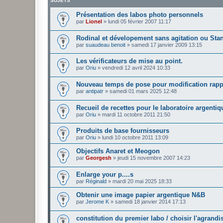
SUJETS
Présentation des labos photo personnels
par
Lionel
»
lundi 05 février 2007 11:17
Rodinal et dévelopement sans agitation ou Sta
par
suaudeau benoit
»
samedi 17 janvier 2009 13:15
Les vérificateurs de mise au point.
par
Oriu
»
vendredi 12 avril 2024 10:33
Nouveau temps de pose pour modification rapp
par
antipatr
»
samedi 01 mars 2025 12:48
Recueil de recettes pour le laboratoire argentiq
par
Oriu
»
mardi 11 octobre 2011 21:50
Produits de base fournisseurs
par
Oriu
»
lundi 10 octobre 2011 13:09
Objectifs Anaret et Meogon
par
Georgesh
»
jeudi 15 novembre 2007 14:23
Enlarge your p....s
par
Réginald
»
mardi 20 mai 2025 18:33
Obtenir une image papier argentique N&B
par
Jerome K
»
samedi 18 janvier 2014 17:13
constitution du premier labo / choisir l'agrandi