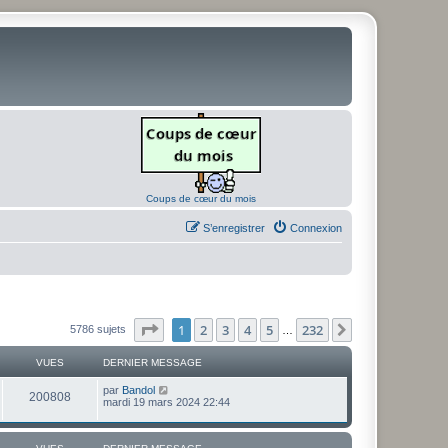
Coups de cœur du mois
S’enregistrer
Connexion
Page
1
sur
232
1
2
3
4
5
232
Suivante
5786 sujets
…
VUES
DERNIER MESSAGE
D
par
Bandol
V
200808
e
mardi 19 mars 2024 22:44
r
u
n
i
e