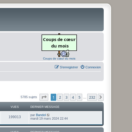
Coups de cœur du mois
S’enregistrer
Connexion
Page
1
sur
232
1
2
3
4
5
232
Suivante
5785 sujets
…
VUES
DERNIER MESSAGE
D
par
Bandol
V
199013
e
mardi 19 mars 2024 22:44
r
u
n
i
e