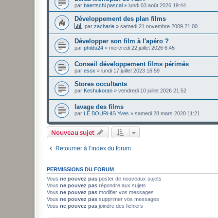
par
baertschi.pascal
»
lundi 03 août 2026 19:44
Développement des plan films
par
zacharie
»
samedi 21 novembre 2009 21:00
Développer son film à l'apéro ?
par
phildu24
»
mercredi 22 juillet 2026 6:45
Conseil développement films périmés
par
esox
»
lundi 17 juillet 2023 16:59
Stores occultants
par
Keshukoran
»
vendredi 10 juillet 2026 21:52
lavage des films
par
LE BOURHIS Yves
»
samedi 28 mars 2020 11:21
Nouveau sujet
Retourner à l’index du forum
PERMISSIONS DU FORUM
Vous
ne pouvez pas
poster de nouveaux sujets
Vous
ne pouvez pas
répondre aux sujets
Vous
ne pouvez pas
modifier vos messages
Vous
ne pouvez pas
supprimer vos messages
Vous
ne pouvez pas
joindre des fichiers