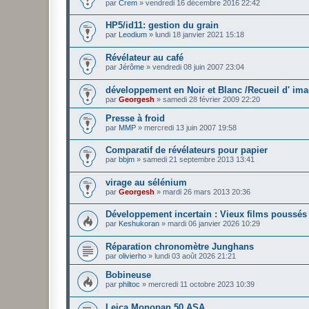
par
Crem
»
vendredi 16 décembre 2016 22:42
HP5/id11: gestion du grain
par
Leodium
»
lundi 18 janvier 2021 15:18
Révélateur au café
par
Jérôme
»
vendredi 08 juin 2007 23:04
développement en Noir et Blanc /Recueil d' im
par
Georgesh
»
samedi 28 février 2009 22:20
Presse à froid
par
MMP
»
mercredi 13 juin 2007 19:58
Comparatif de révélateurs pour papier
par
bbjm
»
samedi 21 septembre 2013 13:41
virage au sélénium
par
Georgesh
»
mardi 26 mars 2013 20:36
Développement incertain : Vieux films poussés
par
Keshukoran
»
mardi 06 janvier 2026 10:29
Réparation chronomètre Junghans
par
olivierho
»
lundi 03 août 2026 21:21
Bobineuse
par
philtoc
»
mercredi 11 octobre 2023 10:39
Leica Monopan 50 ASA