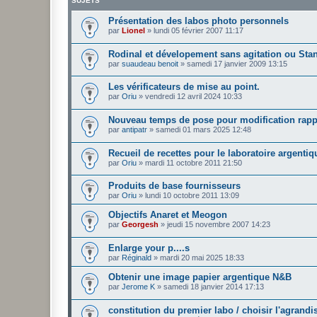
SUJETS
Présentation des labos photo personnels
par
Lionel
»
lundi 05 février 2007 11:17
Rodinal et dévelopement sans agitation ou Sta
par
suaudeau benoit
»
samedi 17 janvier 2009 13:15
Les vérificateurs de mise au point.
par
Oriu
»
vendredi 12 avril 2024 10:33
Nouveau temps de pose pour modification rapp
par
antipatr
»
samedi 01 mars 2025 12:48
Recueil de recettes pour le laboratoire argentiq
par
Oriu
»
mardi 11 octobre 2011 21:50
Produits de base fournisseurs
par
Oriu
»
lundi 10 octobre 2011 13:09
Objectifs Anaret et Meogon
par
Georgesh
»
jeudi 15 novembre 2007 14:23
Enlarge your p....s
par
Réginald
»
mardi 20 mai 2025 18:33
Obtenir une image papier argentique N&B
par
Jerome K
»
samedi 18 janvier 2014 17:13
constitution du premier labo / choisir l'agrandi