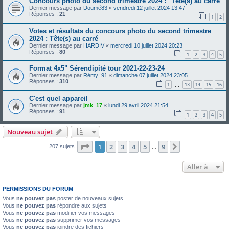
Concours photo du second trimestre 2024 : "Tête(s) au carré"
Dernier message par
Doumé83
«
vendredi 12 juillet 2024 13:47
Réponses :
21
1
2
Votes et résultats du concours photo du second trimestre
2024 : Tête(s) au carré
Dernier message par
HARDIV
«
mercredi 10 juillet 2024 20:23
Réponses :
80
1
2
3
4
5
Format 4x5" Sérendipité tour 2021-22-23-24
Dernier message par
Rémy_91
«
dimanche 07 juillet 2024 23:05
Réponses :
310
1
13
14
15
16
…
C'est quel appareil
Dernier message par
jmk_17
«
lundi 29 avril 2024 21:54
Réponses :
91
1
2
3
4
5
Nouveau sujet
Page
1
sur
9
1
2
3
4
5
9
Suivante
207 sujets
…
Aller à
PERMISSIONS DU FORUM
Vous
ne pouvez pas
poster de nouveaux sujets
Vous
ne pouvez pas
répondre aux sujets
Vous
ne pouvez pas
modifier vos messages
Vous
ne pouvez pas
supprimer vos messages
Vous
ne pouvez pas
joindre des fichiers