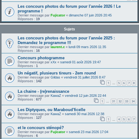
Les concours photos du forum pour l'année 2026 ! Le
programme !
Dernier message par
Fujicator
«
dimanche 07 juin 2026 20:45
Réponses :
19
Sujets
Les concours photos du forum pour l'année 2025 :
Demandez le programme !!!
Dernier message par
laurent.c
«
lundi 09 mars 2026 11:35
Réponses :
16
Concours photogramme
Dernier message par
xXx
«
samedi 01 août 2026 19:47
Réponses :
1
Un négatif, plusieurs tireurs - 2em round
Dernier message par
Gildas
«
vendredi 31 juillet 2026 8:47
Réponses :
142
1
5
6
7
8
…
La chaine - (re)renaissance
Dernier message par
KawaZ
«
vendredi 12 juin 2026 22:44
Réponses :
677
1
31
32
33
34
…
Les Diptyques, ou Maraboud'ficelle
Dernier message par
KawaZ
«
samedi 30 mai 2026 12:38
Réponses :
127
1
4
5
6
7
…
et le concours sténopé?
Dernier message par
Fujicator
«
samedi 23 mai 2026 17:04
Réponses :
6