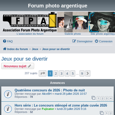
Forum photo argentique
L'association du forum
Galerie photo
Site photo argentiq
FAQ
S’enregistrer
Connexion
Index du forum
Jeux
Jeux pour se divertir
Jeux pour se divertir
Nouveau sujet
Page
1
sur
9
1
2
3
4
5
9
Suivante
207 sujets
…
Annonces
Quatrième concours de 2026 : Photo de nuit
Dernier message par
AliceBH
«
mardi 28 juillet 2026 10:57
Réponses :
78
1
2
3
4
Hors série : Le concours sténopé et zone plate cuvée 2026
Dernier message par
Fujicator
«
lundi 20 juillet 2026 9:16
Réponses :
32
1
2