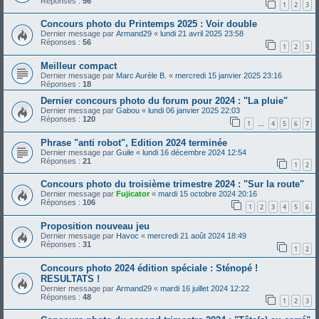
Réponses :
56
1
2
3
Concours photo du Printemps 2025 : Voir double
Dernier message par
Armand29
«
lundi 21 avril 2025 23:58
Réponses :
56
1
2
3
Meilleur compact
Dernier message par
Marc Aurèle B.
«
mercredi 15 janvier 2025 23:16
Réponses :
18
Dernier concours photo du forum pour 2024 : "La pluie"
Dernier message par
Gabou
«
lundi 06 janvier 2025 22:03
Réponses :
120
1
4
5
6
7
…
Phrase "anti robot", Edition 2024 terminée
Dernier message par
Guile
«
lundi 16 décembre 2024 12:54
Réponses :
21
1
2
Concours photo du troisième trimestre 2024 : "Sur la route"
Dernier message par
Fujicator
«
mardi 15 octobre 2024 20:16
Réponses :
106
1
2
3
4
5
6
Proposition nouveau jeu
Dernier message par
Havoc
«
mercredi 21 août 2024 18:49
Réponses :
31
1
2
Concours photo 2024 édition spéciale : Sténopé !
RESULTATS !
Dernier message par
Armand29
«
mardi 16 juillet 2024 12:22
Réponses :
48
1
2
3