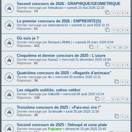
Second concours de 2026 : GRAPHIQUE/GEOMETRIQUE
Dernier message par
Nébuleuse
«
samedi 23 mai 2026 12:23
Réponses :
74
1
2
3
4
Le premier concours de 2026 : EMPREINTE(S)
Dernier message par
dadoudenice1
«
samedi 11 avril 2026 11:15
Réponses :
61
1
2
3
4
Où suis je ?
Dernier message par
Renaud LÄMMLI
«
samedi 28 mars 2026 8:04
Réponses :
412
1
18
19
20
21
…
Cinquième et dernier concours de 2025 : L'usure
Dernier message par
KawaZ
«
mercredi 31 décembre 2025 19:59
Réponses :
62
1
2
3
4
Quatrième concours de 2025 : «Regards d'animaux"
Dernier message par
tilu
«
mercredi 29 octobre 2025 12:11
Réponses :
36
1
2
Les négatifs oubliés, cetiou cetikoi
Dernier message par
Gilles88
«
mercredi 06 août 2025 13:24
Réponses :
140
1
5
6
7
8
…
Troisième concours de 2025 : «Fais-moi rire !"
Dernier message par
Scribouille
«
lundi 30 juin 2025 11:50
Réponses :
28
1
2
Second concours de 2025 : Sténopé et zone plate
Dernier message par
Fujicator
«
dimanche 15 juin 2025 10:40