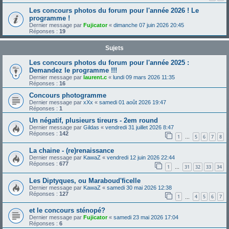
Les concours photos du forum pour l'année 2026 ! Le
programme !
Dernier message par
Fujicator
«
dimanche 07 juin 2026 20:45
Réponses :
19
Sujets
Les concours photos du forum pour l'année 2025 :
Demandez le programme !!!
Dernier message par
laurent.c
«
lundi 09 mars 2026 11:35
Réponses :
16
Concours photogramme
Dernier message par
xXx
«
samedi 01 août 2026 19:47
Réponses :
1
Un négatif, plusieurs tireurs - 2em round
Dernier message par
Gildas
«
vendredi 31 juillet 2026 8:47
Réponses :
142
1
5
6
7
8
…
La chaine - (re)renaissance
Dernier message par
KawaZ
«
vendredi 12 juin 2026 22:44
Réponses :
677
1
31
32
33
34
…
Les Diptyques, ou Maraboud'ficelle
Dernier message par
KawaZ
«
samedi 30 mai 2026 12:38
Réponses :
127
1
4
5
6
7
…
et le concours sténopé?
Dernier message par
Fujicator
«
samedi 23 mai 2026 17:04
Réponses :
6