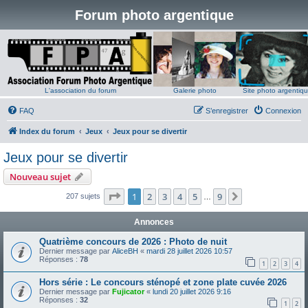
Forum photo argentique
L'association du forum
Galerie photo
Site photo argentiq
FAQ
S’enregistrer
Connexion
Index du forum
Jeux
Jeux pour se divertir
Jeux pour se divertir
Nouveau sujet
Page
1
sur
9
1
2
3
4
5
9
Suivante
207 sujets
…
Annonces
Quatrième concours de 2026 : Photo de nuit
Dernier message par
AliceBH
«
mardi 28 juillet 2026 10:57
Réponses :
78
1
2
3
4
Hors série : Le concours sténopé et zone plate cuvée 2026
Dernier message par
Fujicator
«
lundi 20 juillet 2026 9:16
Réponses :
32
1
2