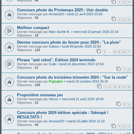
Réponses :
56
1
2
3
Concours photo du Printemps 2025 : Voir double
Dernier message par
Armand29
«
lundi 21 avril 2025 23:58
Réponses :
56
1
2
3
Meilleur compact
Dernier message par
Marc Aurèle B.
«
mercredi 15 janvier 2025 23:16
Réponses :
18
Dernier concours photo du forum pour 2024 : "La pluie"
Dernier message par
Gabou
«
lundi 06 janvier 2025 22:03
Réponses :
120
1
4
5
6
7
…
Phrase "anti robot", Edition 2024 terminée
Dernier message par
Guile
«
lundi 16 décembre 2024 12:54
Réponses :
21
1
2
Concours photo du troisième trimestre 2024 : "Sur la route"
Dernier message par
Fujicator
«
mardi 15 octobre 2024 20:16
Réponses :
106
1
2
3
4
5
6
Proposition nouveau jeu
Dernier message par
Havoc
«
mercredi 21 août 2024 18:49
Réponses :
31
1
2
Concours photo 2024 édition spéciale : Sténopé !
RESULTATS !
Dernier message par
Armand29
«
mardi 16 juillet 2024 12:22
Réponses :
48
1
2
3