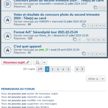
Concours photo du second trimestre 2024 : "Tête(s) au carré"
Dernier message par
Doumé83
«
vendredi 12 juillet 2024 13:47
Réponses :
21
1
2
Votes et résultats du concours photo du second trimestre
2024 : Tête(s) au carré
Dernier message par
HARDIV
«
mercredi 10 juillet 2024 20:23
Réponses :
80
1
2
3
4
5
Format 4x5" Sérendipité tour 2021-22-23-24
Dernier message par
Rémy_91
«
dimanche 07 juillet 2024 23:05
Réponses :
310
1
13
14
15
16
…
C'est quel appareil
Dernier message par
jmk_17
«
lundi 29 avril 2024 21:54
Réponses :
91
1
2
3
4
5
Nouveau sujet
Page
1
sur
9
1
2
3
4
5
9
Suivante
207 sujets
…
Aller à
PERMISSIONS DU FORUM
Vous
ne pouvez pas
poster de nouveaux sujets
Vous
ne pouvez pas
répondre aux sujets
Vous
ne pouvez pas
modifier vos messages
Vous
ne pouvez pas
supprimer vos messages
Vous
ne pouvez pas
joindre des fichiers