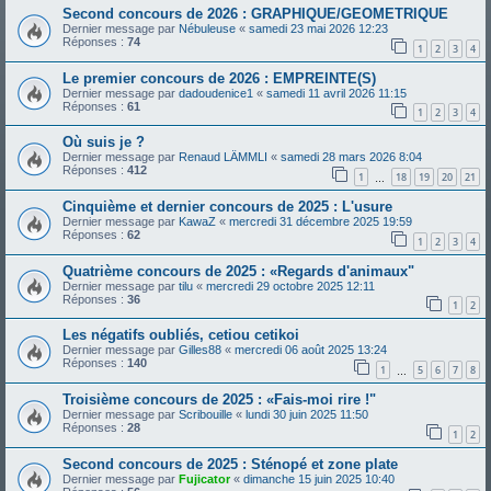
Second concours de 2026 : GRAPHIQUE/GEOMETRIQUE
Dernier message par
Nébuleuse
«
samedi 23 mai 2026 12:23
Réponses :
74
1
2
3
4
Le premier concours de 2026 : EMPREINTE(S)
Dernier message par
dadoudenice1
«
samedi 11 avril 2026 11:15
Réponses :
61
1
2
3
4
Où suis je ?
Dernier message par
Renaud LÄMMLI
«
samedi 28 mars 2026 8:04
Réponses :
412
1
18
19
20
21
…
Cinquième et dernier concours de 2025 : L'usure
Dernier message par
KawaZ
«
mercredi 31 décembre 2025 19:59
Réponses :
62
1
2
3
4
Quatrième concours de 2025 : «Regards d'animaux"
Dernier message par
tilu
«
mercredi 29 octobre 2025 12:11
Réponses :
36
1
2
Les négatifs oubliés, cetiou cetikoi
Dernier message par
Gilles88
«
mercredi 06 août 2025 13:24
Réponses :
140
1
5
6
7
8
…
Troisième concours de 2025 : «Fais-moi rire !"
Dernier message par
Scribouille
«
lundi 30 juin 2025 11:50
Réponses :
28
1
2
Second concours de 2025 : Sténopé et zone plate
Dernier message par
Fujicator
«
dimanche 15 juin 2025 10:40