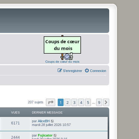
Coups de cœur du mois
S’enregistrer
Connexion
Page
1
sur
9
1
2
3
4
5
9
Suivante
207 sujets
…
VUES
DERNIER MESSAGE
D
par
AliceBH
V
6171
e
mardi 28 juillet 2026 10:57
r
u
n
D
par
Fujicator
i
V
2444
e
e