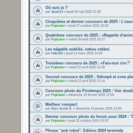
Où suis je ?
par
3point14
»
jeudi 29 mai 2025 21:28
Cinquième et dernier concours de 2025 : L'usur
par
Fujicator
»
lundi 27 octobre 2025 10:50
Quatrième concours de 2025 : «Regards d'anim
par
Fujicator
»
mardi 26 août 2025 20:37
Les négatifs oubliés, cetiou cetikoi
par
Gilles88
»
jeudi 13 mars 2025 14:26
Troisième concours de 2025 : «Fais-moi rire !"
par
Fujicator
»
mardi 22 avril 2025 12:40
Second concours de 2025 : Sténopé et zone pla
par
Fujicator
»
mardi 22 avril 2025 12:14
Concours photo du Printemps 2025 : Voir doub
par
Fujicator
»
dimanche 16 février 2025 12:59
Meilleur compact
par
Marc Aurèle B.
»
dimanche 12 janvier 2025 12:50
Dernier concours photo du forum pour 2024 : "
par
Fujicator
»
jeudi 31 octobre 2024 19:20
Phrase "anti robot", Edition 2024 terminée