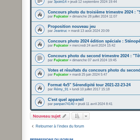
par
3point14
»
jeudi 12 septembre 2024 19:44
Concours photo du troisième trimestre 2024 : "S
par
Fujicator
»
dimanche 28 juillet 2024 11:07
Proposition nouveau jeu
par
Jeantruc
»
mardi 13 août 2024 20:09
Concours photo 2024 édition spéciale : Sténop
par
Fujicator
»
mercredi 24 avril 2024 15:42
Concours photo du second trimestre 2024 : "Têt
par
Fujicator
»
dimanche 07 avril 2024 19:45
Votes et résultats du concours photo du second 
par
Fujicator
»
mardi 25 juin 2024 5:47
Format 4x5" Sérendipité tour 2021-22-23-24
par
Rémy_91
»
lundi 10 juillet 2017 15:18
C'est quel appareil
par
panpan74140
»
jeudi 11 avril 2024 8:41
Nouveau sujet
Retourner à l’index du forum
PERMISSIONS DU FORUM