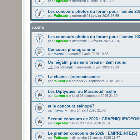
par
Fujicator
»
mercredi 15 avril 2026 15:59
Les concours photos du forum pour l'année 20
par
Fujicator
»
mercredi 21 janvier 2026 16:55
SUJETS
Les concours photos du forum pour l'année 20
par
Fujicator
»
dimanche 16 février 2025 12:16
Concours photogramme
par
Havoc
»
samedi 01 août 2026 19:33
Un négatif, plusieurs tireurs - 2em round
par
Réginald
»
mercredi 03 juin 2026 19:29
La chaine - (re)renaissance
par
laurent.c
»
samedi 22 septembre 2018 14:18
Les Diptyques, ou Maraboud'ficelle
par
laurent.c
»
lundi 15 décembre 2025 21:10
et le concours sténopé?
par
Havoc
»
mardi 14 avril 2026 21:48
Second concours de 2026 : GRAPHIQUE/GEO
par
Fujicator
»
lundi 23 mars 2026 21:34
Le premier concours de 2026 : EMPREINTE(S)
par
Fujicator
»
dimanche 25 janvier 2026 11:47