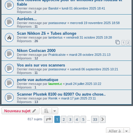
fiable
Dernier message par
Bandol
«
lundi 01 décembre 2025 18:41
Réponses :
2
Auréoles...
Dernier message par
poetasoneur
«
mercredi 19 novembre 2025 18:58
Réponses :
11
Scan Nikkon Z6 + Tubes allonge
Dernier message par
lambertus
«
vendredi 31 octobre 2025 19:28
Réponses :
26
1
2
Nikon Coolscan 2000
Dernier message par
Prakticaïste
«
mardi 28 octobre 2025 21:13
Réponses :
12
Vos avis sur vos scanners
Dernier message par
poetasoneur
«
samedi 06 septembre 2025 10:21
Réponses :
11
porte vue automatique
Dernier message par
laurent.c
«
jeudi 24 juillet 2025 10:22
Réponses :
1
Scanner Plustek 8100 ou 8200? Ou autre chose..
Dernier message par
Remik
«
mardi 17 juin 2025 23:11
Réponses :
13
Nouveau sujet
Page
1
sur
33
1
2
3
4
5
33
Suivante
817 sujets
…
Aller à