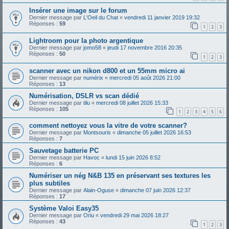
Insérer une image sur le forum
Dernier message par
L'Oeil du Chat
«
vendredi 11 janvier 2019 19:32
Réponses :
59
1
2
3
Lightroom pour la photo argentique
Dernier message par
jomo58
«
jeudi 17 novembre 2016 20:35
Réponses :
50
1
2
3
scanner avec un nikon d800 et un 55mm micro ai
Dernier message par
numérix
«
mercredi 05 août 2026 21:00
Réponses :
13
Numérisation, DSLR vs scan dédié
Dernier message par
tilu
«
mercredi 08 juillet 2026 15:33
Réponses :
105
1
2
3
4
5
6
comment nettoyez vous la vitre de votre scanner?
Dernier message par
Montsouris
«
dimanche 05 juillet 2026 16:53
Réponses :
7
Sauvetage batterie PC
Dernier message par
Havoc
«
lundi 15 juin 2026 8:52
Réponses :
6
Numériser un nég N&B 135 en préservant ses textures les
plus subtiles
Dernier message par
Alain-Oguse
«
dimanche 07 juin 2026 12:37
Réponses :
17
Système Valoi Easy35
Dernier message par
Oriu
«
vendredi 29 mai 2026 18:27
Réponses :
43
1
2
3