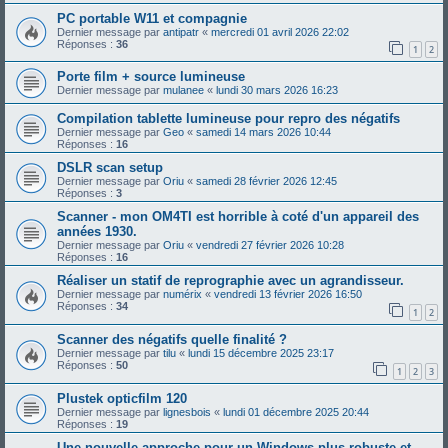
PC portable W11 et compagnie
Dernier message par
antipatr
«
mercredi 01 avril 2026 22:02
Réponses :
36
1
2
Porte film + source lumineuse
Dernier message par
mulanee
«
lundi 30 mars 2026 16:23
Compilation tablette lumineuse pour repro des négatifs
Dernier message par
Geo
«
samedi 14 mars 2026 10:44
Réponses :
16
DSLR scan setup
Dernier message par
Oriu
«
samedi 28 février 2026 12:45
Réponses :
3
Scanner - mon OM4TI est horrible à coté d'un appareil des
années 1930.
Dernier message par
Oriu
«
vendredi 27 février 2026 10:28
Réponses :
16
Réaliser un statif de reprographie avec un agrandisseur.
Dernier message par
numérix
«
vendredi 13 février 2026 16:50
Réponses :
34
1
2
Scanner des négatifs quelle finalité ?
Dernier message par
tilu
«
lundi 15 décembre 2025 23:17
Réponses :
50
1
2
3
Plustek opticfilm 120
Dernier message par
lignesbois
«
lundi 01 décembre 2025 20:44
Réponses :
19
Une nouvelle approche pour un Windows plus robuste et