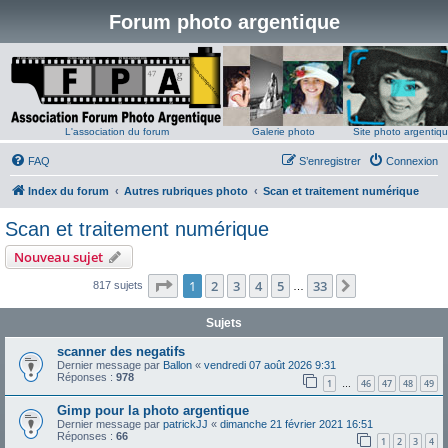
Forum photo argentique
L'association du forum
Galerie photo
Site photo argentiq
FAQ
S’enregistrer
Connexion
Index du forum
Autres rubriques photo
Scan et traitement numérique
Scan et traitement numérique
Nouveau sujet
Page
1
sur
33
1
2
3
4
5
33
Suivante
817 sujets
…
Sujets
scanner des negatifs
Dernier message par
Ballon
«
vendredi 07 août 2026 9:31
Réponses :
978
1
46
47
48
49
…
Gimp pour la photo argentique
Dernier message par
patrickJJ
«
dimanche 21 février 2021 16:51
Réponses :
66
1
2
3
4