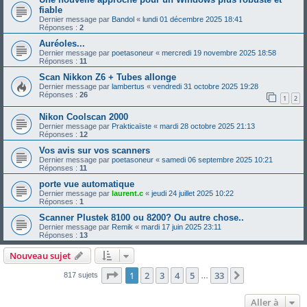
fiable
Dernier message par
Bandol
«
lundi 01 décembre 2025 18:41
Réponses :
2
Auréoles...
Dernier message par
poetasoneur
«
mercredi 19 novembre 2025 18:58
Réponses :
11
Scan Nikkon Z6 + Tubes allonge
Dernier message par
lambertus
«
vendredi 31 octobre 2025 19:28
Réponses :
26
1
2
Nikon Coolscan 2000
Dernier message par
Prakticaïste
«
mardi 28 octobre 2025 21:13
Réponses :
12
Vos avis sur vos scanners
Dernier message par
poetasoneur
«
samedi 06 septembre 2025 10:21
Réponses :
11
porte vue automatique
Dernier message par
laurent.c
«
jeudi 24 juillet 2025 10:22
Réponses :
1
Scanner Plustek 8100 ou 8200? Ou autre chose..
Dernier message par
Remik
«
mardi 17 juin 2025 23:11
Réponses :
13
Nouveau sujet
Page
1
sur
33
1
2
3
4
5
33
Suivante
817 sujets
…
Aller à