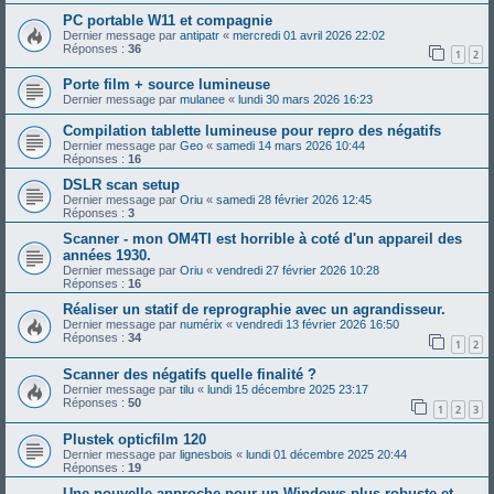
PC portable W11 et compagnie
Dernier message par
antipatr
«
mercredi 01 avril 2026 22:02
Réponses :
36
1
2
Porte film + source lumineuse
Dernier message par
mulanee
«
lundi 30 mars 2026 16:23
Compilation tablette lumineuse pour repro des négatifs
Dernier message par
Geo
«
samedi 14 mars 2026 10:44
Réponses :
16
DSLR scan setup
Dernier message par
Oriu
«
samedi 28 février 2026 12:45
Réponses :
3
Scanner - mon OM4TI est horrible à coté d'un appareil des
années 1930.
Dernier message par
Oriu
«
vendredi 27 février 2026 10:28
Réponses :
16
Réaliser un statif de reprographie avec un agrandisseur.
Dernier message par
numérix
«
vendredi 13 février 2026 16:50
Réponses :
34
1
2
Scanner des négatifs quelle finalité ?
Dernier message par
tilu
«
lundi 15 décembre 2025 23:17
Réponses :
50
1
2
3
Plustek opticfilm 120
Dernier message par
lignesbois
«
lundi 01 décembre 2025 20:44
Réponses :
19
Une nouvelle approche pour un Windows plus robuste et