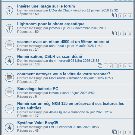
Insérer une image sur le forum
Dernier message par
L'Oeil du Chat
«
vendredi 11 janvier 2019 19:32
Réponses :
59
1
2
3
Lightroom pour la photo argentique
Dernier message par
jomo58
«
jeudi 17 novembre 2016 20:35
Réponses :
50
1
2
3
scanner avec un nikon d800 et un 55mm micro ai
Dernier message par
udo Focal
«
jeudi 06 août 2026 11:42
Réponses :
14
Numérisation, DSLR vs scan dédié
Dernier message par
tilu
«
mercredi 08 juillet 2026 15:33
Réponses :
105
1
2
3
4
5
6
comment nettoyez vous la vitre de votre scanner?
Dernier message par
Montsouris
«
dimanche 05 juillet 2026 16:53
Réponses :
7
Sauvetage batterie PC
Dernier message par
Havoc
«
lundi 15 juin 2026 8:52
Réponses :
6
Numériser un nég N&B 135 en préservant ses textures les
plus subtiles
Dernier message par
Alain-Oguse
«
dimanche 07 juin 2026 12:37
Réponses :
17
Système Valoi Easy35
Dernier message par
Oriu
«
vendredi 29 mai 2026 18:27
Réponses :
43
1
2
3