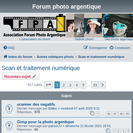
Forum photo argentique
L'association du forum
Galerie photo
Site photo argentiq
FAQ
S’enregistrer
Connexion
Index du forum
Autres rubriques photo
Scan et traitement numérique
Scan et traitement numérique
Nouveau sujet
Page
1
sur
33
1
2
3
4
5
33
Suivante
817 sujets
…
Sujets
scanner des negatifs
Dernier message par
Ballon
«
vendredi 07 août 2026 9:31
Réponses :
978
1
46
47
48
49
…
Gimp pour la photo argentique
Dernier message par
patrickJJ
«
dimanche 21 février 2021 16:51
Réponses :
66
1
2
3
4