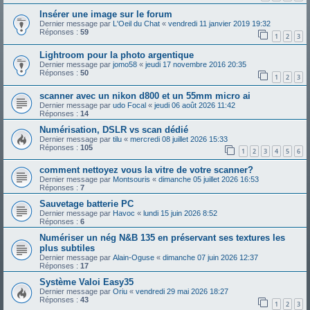
Insérer une image sur le forum
Dernier message par
L'Oeil du Chat
«
vendredi 11 janvier 2019 19:32
Réponses :
59
1
2
3
Lightroom pour la photo argentique
Dernier message par
jomo58
«
jeudi 17 novembre 2016 20:35
Réponses :
50
1
2
3
scanner avec un nikon d800 et un 55mm micro ai
Dernier message par
udo Focal
«
jeudi 06 août 2026 11:42
Réponses :
14
Numérisation, DSLR vs scan dédié
Dernier message par
tilu
«
mercredi 08 juillet 2026 15:33
Réponses :
105
1
2
3
4
5
6
comment nettoyez vous la vitre de votre scanner?
Dernier message par
Montsouris
«
dimanche 05 juillet 2026 16:53
Réponses :
7
Sauvetage batterie PC
Dernier message par
Havoc
«
lundi 15 juin 2026 8:52
Réponses :
6
Numériser un nég N&B 135 en préservant ses textures les
plus subtiles
Dernier message par
Alain-Oguse
«
dimanche 07 juin 2026 12:37
Réponses :
17
Système Valoi Easy35
Dernier message par
Oriu
«
vendredi 29 mai 2026 18:27
Réponses :
43
1
2
3