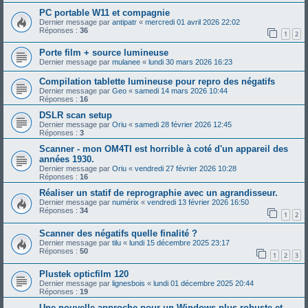
PC portable W11 et compagnie
Dernier message par
antipatr
«
mercredi 01 avril 2026 22:02
Réponses :
36
1
2
Porte film + source lumineuse
Dernier message par
mulanee
«
lundi 30 mars 2026 16:23
Compilation tablette lumineuse pour repro des négatifs
Dernier message par
Geo
«
samedi 14 mars 2026 10:44
Réponses :
16
DSLR scan setup
Dernier message par
Oriu
«
samedi 28 février 2026 12:45
Réponses :
3
Scanner - mon OM4TI est horrible à coté d'un appareil des
années 1930.
Dernier message par
Oriu
«
vendredi 27 février 2026 10:28
Réponses :
16
Réaliser un statif de reprographie avec un agrandisseur.
Dernier message par
numérix
«
vendredi 13 février 2026 16:50
Réponses :
34
1
2
Scanner des négatifs quelle finalité ?
Dernier message par
tilu
«
lundi 15 décembre 2025 23:17
Réponses :
50
1
2
3
Plustek opticfilm 120
Dernier message par
lignesbois
«
lundi 01 décembre 2025 20:44
Réponses :
19
Une nouvelle approche pour un Windows plus robuste et