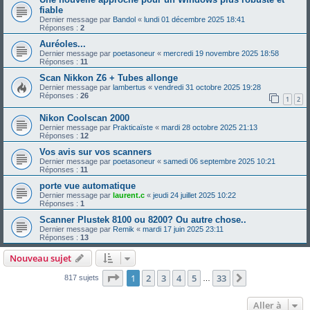
fiable
Dernier message par
Bandol
«
lundi 01 décembre 2025 18:41
Réponses :
2
Auréoles...
Dernier message par
poetasoneur
«
mercredi 19 novembre 2025 18:58
Réponses :
11
Scan Nikkon Z6 + Tubes allonge
Dernier message par
lambertus
«
vendredi 31 octobre 2025 19:28
Réponses :
26
1
2
Nikon Coolscan 2000
Dernier message par
Prakticaïste
«
mardi 28 octobre 2025 21:13
Réponses :
12
Vos avis sur vos scanners
Dernier message par
poetasoneur
«
samedi 06 septembre 2025 10:21
Réponses :
11
porte vue automatique
Dernier message par
laurent.c
«
jeudi 24 juillet 2025 10:22
Réponses :
1
Scanner Plustek 8100 ou 8200? Ou autre chose..
Dernier message par
Remik
«
mardi 17 juin 2025 23:11
Réponses :
13
Nouveau sujet
Page
1
sur
33
1
2
3
4
5
33
Suivante
817 sujets
…
Aller à