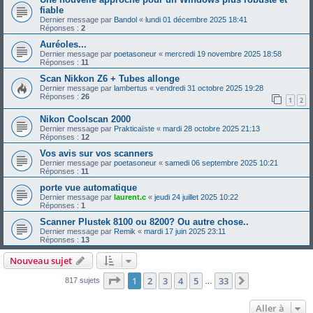
fiable
Dernier message par
Bandol
«
lundi 01 décembre 2025 18:41
Réponses :
2
Auréoles...
Dernier message par
poetasoneur
«
mercredi 19 novembre 2025 18:58
Réponses :
11
Scan Nikkon Z6 + Tubes allonge
Dernier message par
lambertus
«
vendredi 31 octobre 2025 19:28
Réponses :
26
1
2
Nikon Coolscan 2000
Dernier message par
Prakticaïste
«
mardi 28 octobre 2025 21:13
Réponses :
12
Vos avis sur vos scanners
Dernier message par
poetasoneur
«
samedi 06 septembre 2025 10:21
Réponses :
11
porte vue automatique
Dernier message par
laurent.c
«
jeudi 24 juillet 2025 10:22
Réponses :
1
Scanner Plustek 8100 ou 8200? Ou autre chose..
Dernier message par
Remik
«
mardi 17 juin 2025 23:11
Réponses :
13
Nouveau sujet
Page
1
sur
33
1
2
3
4
5
33
Suivante
817 sujets
…
Aller à