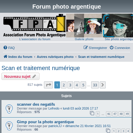
Forum photo argentique
L'association du forum
Galerie photo
Site photo argentiq
FAQ
S’enregistrer
Connexion
Index du forum
Autres rubriques photo
Scan et traitement numérique
Scan et traitement numérique
Nouveau sujet
Page
1
sur
33
1
2
3
4
5
33
Suivante
817 sujets
…
Sujets
scanner des negatifs
Dernier message par
Lefredo
«
lundi 03 août 2026 17:17
Réponses :
975
1
46
47
48
49
…
Gimp pour la photo argentique
Dernier message par
patrickJJ
«
dimanche 21 février 2021 16:51
Réponses :
66
1
2
3
4