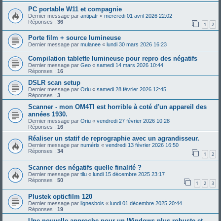
PC portable W11 et compagnie
Dernier message par
antipatr
«
mercredi 01 avril 2026 22:02
Réponses :
36
1
2
Porte film + source lumineuse
Dernier message par
mulanee
«
lundi 30 mars 2026 16:23
Compilation tablette lumineuse pour repro des négatifs
Dernier message par
Geo
«
samedi 14 mars 2026 10:44
Réponses :
16
DSLR scan setup
Dernier message par
Oriu
«
samedi 28 février 2026 12:45
Réponses :
3
Scanner - mon OM4TI est horrible à coté d'un appareil des
années 1930.
Dernier message par
Oriu
«
vendredi 27 février 2026 10:28
Réponses :
16
Réaliser un statif de reprographie avec un agrandisseur.
Dernier message par
numérix
«
vendredi 13 février 2026 16:50
Réponses :
34
1
2
Scanner des négatifs quelle finalité ?
Dernier message par
tilu
«
lundi 15 décembre 2025 23:17
Réponses :
50
1
2
3
Plustek opticfilm 120
Dernier message par
lignesbois
«
lundi 01 décembre 2025 20:44
Réponses :
19
Une nouvelle approche pour un Windows plus robuste et