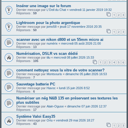
Insérer une image sur le forum
Dernier message par
L'Oeil du Chat
«
vendredi 11 janvier 2019 19:32
Réponses :
59
1
2
3
Lightroom pour la photo argentique
Dernier message par
jomo58
«
jeudi 17 novembre 2016 20:35
Réponses :
50
1
2
3
scanner avec un nikon d800 et un 55mm micro ai
Dernier message par
numérix
«
mercredi 05 août 2026 21:00
Réponses :
13
Numérisation, DSLR vs scan dédié
Dernier message par
tilu
«
mercredi 08 juillet 2026 15:33
Réponses :
105
1
2
3
4
5
6
comment nettoyez vous la vitre de votre scanner?
Dernier message par
Montsouris
«
dimanche 05 juillet 2026 16:53
Réponses :
7
Sauvetage batterie PC
Dernier message par
Havoc
«
lundi 15 juin 2026 8:52
Réponses :
6
Numériser un nég N&B 135 en préservant ses textures les
plus subtiles
Dernier message par
Alain-Oguse
«
dimanche 07 juin 2026 12:37
Réponses :
17
Système Valoi Easy35
Dernier message par
Oriu
«
vendredi 29 mai 2026 18:27
Réponses :
43
1
2
3