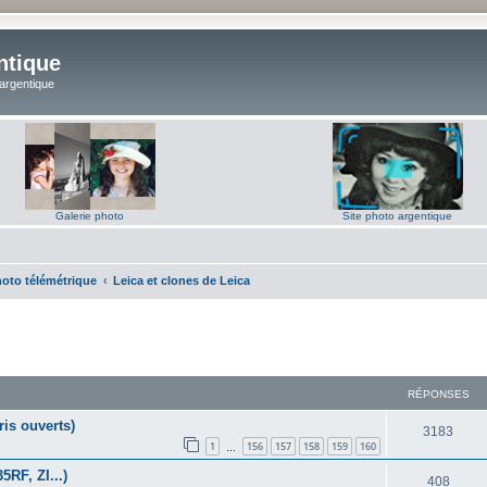
ntique
 argentique
Galerie photo
Site photo argentique
hoto télémétrique
Leica et clones de Leica
RÉPONSES
ris ouverts)
R
3183
1
156
157
158
159
160
…
é
5RF, ZI...)
R
408
p