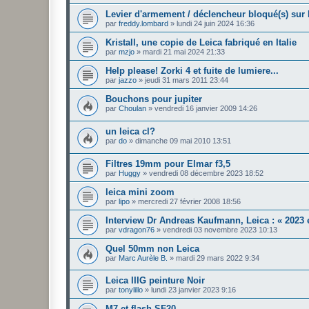
Levier d'armement / déclencheur bloqué(s) su
par
freddy.lombard
»
lundi 24 juin 2024 16:36
Kristall, une copie de Leica fabriqué en Italie
par
mzjo
»
mardi 21 mai 2024 21:33
Help please! Zorki 4 et fuite de lumiere...
par
jazzo
»
jeudi 31 mars 2011 23:44
Bouchons pour jupiter
par
Choulan
»
vendredi 16 janvier 2009 14:26
un leica cl?
par
do
»
dimanche 09 mai 2010 13:51
Filtres 19mm pour Elmar f3,5
par
Huggy
»
vendredi 08 décembre 2023 18:52
leica mini zoom
par
lipo
»
mercredi 27 février 2008 18:56
Interview Dr Andreas Kaufmann, Leica : « 2023 e
par
vdragon76
»
vendredi 03 novembre 2023 10:13
Quel 50mm non Leica
par
Marc Aurèle B.
»
mardi 29 mars 2022 9:34
Leica IIIG peinture Noir
par
tonylillo
»
lundi 23 janvier 2023 9:16
M7 et flash SF20