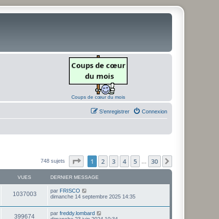
Coups de cœur du mois
S’enregistrer
Connexion
Page
1
sur
30
1
2
3
4
5
30
Suivante
748 sujets
…
VUES
DERNIER MESSAGE
D
par
FRISCO
V
1037003
e
dimanche 14 septembre 2025 14:35
r
u
n
D
par
freddy.lombard
i
V
399674
e
e