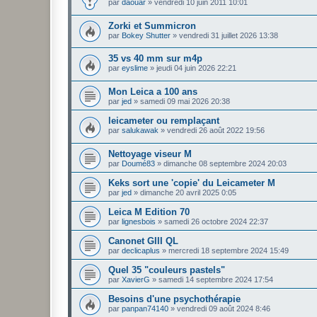
par
daouar
»
vendredi 10 juin 2011 10:01
Zorki et Summicron
par
Bokey Shutter
»
vendredi 31 juillet 2026 13:38
35 vs 40 mm sur m4p
par
eyslime
»
jeudi 04 juin 2026 22:21
Mon Leica a 100 ans
par
jed
»
samedi 09 mai 2026 20:38
leicameter ou remplaçant
par
salukawak
»
vendredi 26 août 2022 19:56
Nettoyage viseur M
par
Doumé83
»
dimanche 08 septembre 2024 20:03
Keks sort une 'copie' du Leicameter M
par
jed
»
dimanche 20 avril 2025 0:05
Leica M Edition 70
par
lignesbois
»
samedi 26 octobre 2024 22:37
Canonet GIII QL
par
declicaplus
»
mercredi 18 septembre 2024 15:49
Quel 35 "couleurs pastels"
par
XavierG
»
samedi 14 septembre 2024 17:54
Besoins d'une psychothérapie
par
panpan74140
»
vendredi 09 août 2024 8:46