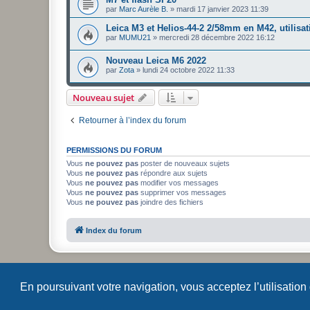
par
Marc Aurèle B.
»
mardi 17 janvier 2023 11:39
Leica M3 et Helios-44-2 2/58mm en M42, utilisat
par
MUMU21
»
mercredi 28 décembre 2022 16:12
Nouveau Leica M6 2022
par
Zota
»
lundi 24 octobre 2022 11:33
Nouveau sujet
Retourner à l’index du forum
PERMISSIONS DU FORUM
Vous
ne pouvez pas
poster de nouveaux sujets
Vous
ne pouvez pas
répondre aux sujets
Vous
ne pouvez pas
modifier vos messages
Vous
ne pouvez pas
supprimer vos messages
Vous
ne pouvez pas
joindre des fichiers
Index du forum
En poursuivant votre navigation, vous acceptez l’utilisation