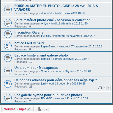
Réponses :
3
FOIRE au MATÉRIEL PHOTO - CINÉ le 28 avril 2013 A
VARADES
Dernier message par
doreto56
«
lundi 15 avril 2013 10:58
Foire matériel photo ciné - occasion & collection
Dernier message par
Aniyo
«
lundi 17 décembre 2012 11:50
Réponses :
9
Inscription Galerie
Dernier message par
HARDIV
«
vendredi 30 novembre 2012 9:07
notice F601 NIKON
Dernier message par
Lapin Garou
«
vendredi 07 septembre 2012 13:22
Réponses :
5
Espace limite atteint galerie photo
Dernier message par
domelo
«
samedi 28 janvier 2012 13:47
Réponses :
19
Un album pour Madagascar.
Dernier message par
Samael
«
vendredi 20 janvier 2012 18:40
Réponses :
1
De bonnes adresses pour développer ses néga svp ?
Dernier message par
jord
«
jeudi 19 décembre 2013 16:28
Réponses :
26
1
2
une galerie sympa pour publier vos photos
Dernier message par
BBoris50
«
vendredi 22 avril 2011 0:39
Réponses :
7
Nouveau sujet