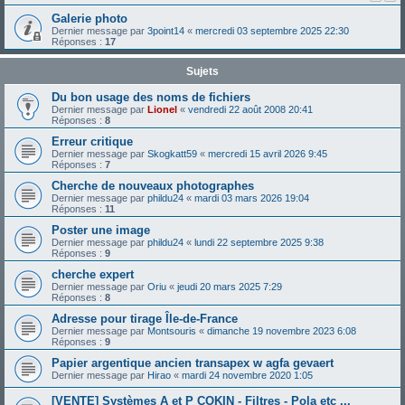
Galerie photo
Dernier message par
3point14
«
mercredi 03 septembre 2025 22:30
Réponses :
17
Sujets
Du bon usage des noms de fichiers
Dernier message par
Lionel
«
vendredi 22 août 2008 20:41
Réponses :
8
Erreur critique
Dernier message par
Skogkatt59
«
mercredi 15 avril 2026 9:45
Réponses :
7
Cherche de nouveaux photographes
Dernier message par
phildu24
«
mardi 03 mars 2026 19:04
Réponses :
11
Poster une image
Dernier message par
phildu24
«
lundi 22 septembre 2025 9:38
Réponses :
9
cherche expert
Dernier message par
Oriu
«
jeudi 20 mars 2025 7:29
Réponses :
8
Adresse pour tirage Île-de-France
Dernier message par
Montsouris
«
dimanche 19 novembre 2023 6:08
Réponses :
9
Papier argentique ancien transapex w agfa gevaert
Dernier message par
Hirao
«
mardi 24 novembre 2020 1:05
[VENTE] Systèmes A et P COKIN - Filtres - Pola etc ...