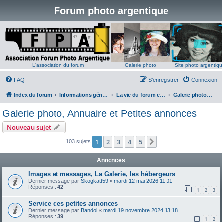
Forum photo argentique
L'association du forum
Galerie photo
Site photo argentiq
FAQ
S’enregistrer
Connexion
Index du forum
Informations générales
La vie du forum et du site
Galerie photo, Annuaire et Petites annonces
Galerie photo, Annuaire et Petites annonces
Nouveau sujet
1
2
3
4
5
Suivante
103 sujets
Annonces
Images et messages, La Galerie, les hébergeurs
Dernier message par
Skogkatt59
«
mardi 12 mai 2026 11:01
Réponses :
42
1
2
3
Service des petites annonces
Dernier message par
Bandol
«
mardi 19 novembre 2024 13:18
Réponses :
39
1
2