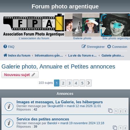
Forum photo argentique
L'association du forum
Galerie photo
Site photo argentiq
FAQ
S’enregistrer
Connexion
Index du forum
Informations générales
La vie du forum et du site
Galerie photo, Annuaire et Petites annonces
Galerie photo, Annuaire et Petites annonces
Nouveau sujet
1
2
3
4
5
Suivante
103 sujets
Annonces
Images et messages, La Galerie, les hébergeurs
Dernier message par
Skogkatt59
«
mardi 12 mai 2026 11:01
Réponses :
42
1
2
3
Service des petites annonces
Dernier message par
Bandol
«
mardi 19 novembre 2024 13:18
Réponses :
39
1
2