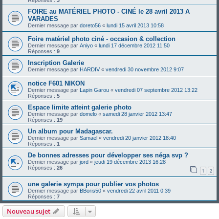
Réponses :
3
FOIRE au MATÉRIEL PHOTO - CINÉ le 28 avril 2013 A
VARADES
Dernier message par
doreto56
«
lundi 15 avril 2013 10:58
Foire matériel photo ciné - occasion & collection
Dernier message par
Aniyo
«
lundi 17 décembre 2012 11:50
Réponses :
9
Inscription Galerie
Dernier message par
HARDIV
«
vendredi 30 novembre 2012 9:07
notice F601 NIKON
Dernier message par
Lapin Garou
«
vendredi 07 septembre 2012 13:22
Réponses :
5
Espace limite atteint galerie photo
Dernier message par
domelo
«
samedi 28 janvier 2012 13:47
Réponses :
19
Un album pour Madagascar.
Dernier message par
Samael
«
vendredi 20 janvier 2012 18:40
Réponses :
1
De bonnes adresses pour développer ses néga svp ?
Dernier message par
jord
«
jeudi 19 décembre 2013 16:28
Réponses :
26
1
2
une galerie sympa pour publier vos photos
Dernier message par
BBoris50
«
vendredi 22 avril 2011 0:39
Réponses :
7
Nouveau sujet