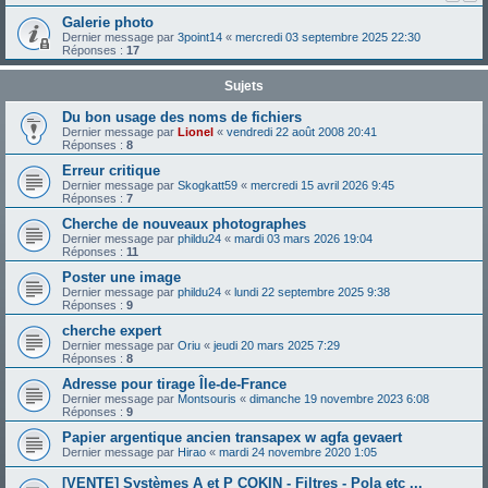
Galerie photo
Dernier message par
3point14
«
mercredi 03 septembre 2025 22:30
Réponses :
17
Sujets
Du bon usage des noms de fichiers
Dernier message par
Lionel
«
vendredi 22 août 2008 20:41
Réponses :
8
Erreur critique
Dernier message par
Skogkatt59
«
mercredi 15 avril 2026 9:45
Réponses :
7
Cherche de nouveaux photographes
Dernier message par
phildu24
«
mardi 03 mars 2026 19:04
Réponses :
11
Poster une image
Dernier message par
phildu24
«
lundi 22 septembre 2025 9:38
Réponses :
9
cherche expert
Dernier message par
Oriu
«
jeudi 20 mars 2025 7:29
Réponses :
8
Adresse pour tirage Île-de-France
Dernier message par
Montsouris
«
dimanche 19 novembre 2023 6:08
Réponses :
9
Papier argentique ancien transapex w agfa gevaert
Dernier message par
Hirao
«
mardi 24 novembre 2020 1:05
[VENTE] Systèmes A et P COKIN - Filtres - Pola etc ...