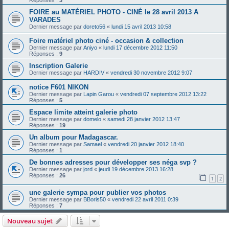
Réponses :
3
FOIRE au MATÉRIEL PHOTO - CINÉ le 28 avril 2013 A
VARADES
Dernier message par
doreto56
«
lundi 15 avril 2013 10:58
Foire matériel photo ciné - occasion & collection
Dernier message par
Aniyo
«
lundi 17 décembre 2012 11:50
Réponses :
9
Inscription Galerie
Dernier message par
HARDIV
«
vendredi 30 novembre 2012 9:07
notice F601 NIKON
Dernier message par
Lapin Garou
«
vendredi 07 septembre 2012 13:22
Réponses :
5
Espace limite atteint galerie photo
Dernier message par
domelo
«
samedi 28 janvier 2012 13:47
Réponses :
19
Un album pour Madagascar.
Dernier message par
Samael
«
vendredi 20 janvier 2012 18:40
Réponses :
1
De bonnes adresses pour développer ses néga svp ?
Dernier message par
jord
«
jeudi 19 décembre 2013 16:28
Réponses :
26
1
2
une galerie sympa pour publier vos photos
Dernier message par
BBoris50
«
vendredi 22 avril 2011 0:39
Réponses :
7
Nouveau sujet