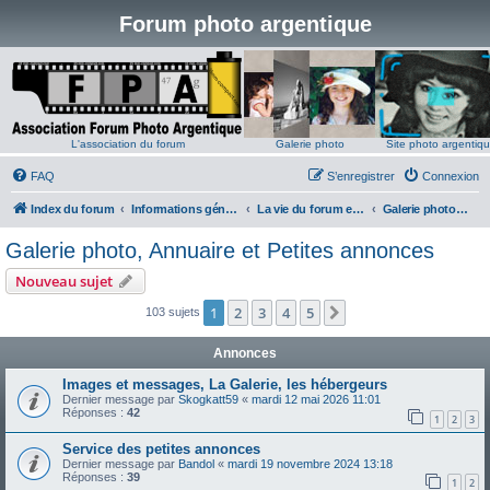
Forum photo argentique
L'association du forum
Galerie photo
Site photo argentiq
FAQ
S’enregistrer
Connexion
Index du forum
Informations générales
La vie du forum et du site
Galerie photo, Annuaire et Petites annonces
Galerie photo, Annuaire et Petites annonces
Nouveau sujet
1
2
3
4
5
Suivante
103 sujets
Annonces
Images et messages, La Galerie, les hébergeurs
Dernier message par
Skogkatt59
«
mardi 12 mai 2026 11:01
Réponses :
42
1
2
3
Service des petites annonces
Dernier message par
Bandol
«
mardi 19 novembre 2024 13:18
Réponses :
39
1
2