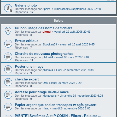
Galerie photo
Dernier message par
3point14
«
mercredi 03 septembre 2025 22:30
Réponses :
17
Sujets
Du bon usage des noms de fichiers
Dernier message par
Lionel
«
vendredi 22 août 2008 20:41
Réponses :
8
Erreur critique
Dernier message par
Skogkatt59
«
mercredi 15 avril 2026 9:45
Réponses :
7
Cherche de nouveaux photographes
Dernier message par
phildu24
«
mardi 03 mars 2026 19:04
Réponses :
11
Poster une image
Dernier message par
phildu24
«
lundi 22 septembre 2025 9:38
Réponses :
9
cherche expert
Dernier message par
Oriu
«
jeudi 20 mars 2025 7:29
Réponses :
8
Adresse pour tirage Île-de-France
Dernier message par
Montsouris
«
dimanche 19 novembre 2023 6:08
Réponses :
9
Papier argentique ancien transapex w agfa gevaert
Dernier message par
Hirao
«
mardi 24 novembre 2020 1:05
[VENTE] Systèmes A et P COKIN - Filtres - Pola etc ...