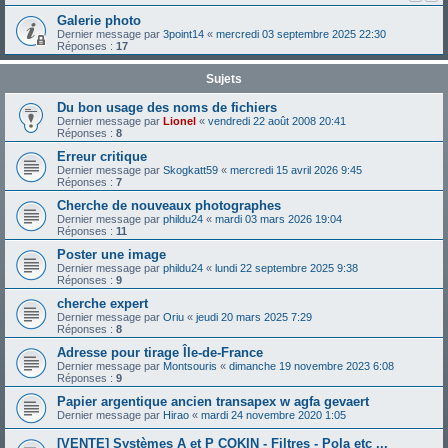
Galerie photo
Dernier message par
3point14
«
mercredi 03 septembre 2025 22:30
Réponses :
17
Sujets
Du bon usage des noms de fichiers
Dernier message par
Lionel
«
vendredi 22 août 2008 20:41
Réponses :
8
Erreur critique
Dernier message par
Skogkatt59
«
mercredi 15 avril 2026 9:45
Réponses :
7
Cherche de nouveaux photographes
Dernier message par
phildu24
«
mardi 03 mars 2026 19:04
Réponses :
11
Poster une image
Dernier message par
phildu24
«
lundi 22 septembre 2025 9:38
Réponses :
9
cherche expert
Dernier message par
Oriu
«
jeudi 20 mars 2025 7:29
Réponses :
8
Adresse pour tirage Île-de-France
Dernier message par
Montsouris
«
dimanche 19 novembre 2023 6:08
Réponses :
9
Papier argentique ancien transapex w agfa gevaert
Dernier message par
Hirao
«
mardi 24 novembre 2020 1:05
[VENTE] Systèmes A et P COKIN - Filtres - Pola etc ...