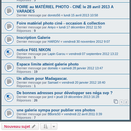
Réponses :
3
FOIRE au MATÉRIEL PHOTO - CINÉ le 28 avril 2013 A
VARADES
Dernier message par
doreto56
«
lundi 15 avril 2013 10:58
Foire matériel photo ciné - occasion & collection
Dernier message par
Aniyo
«
lundi 17 décembre 2012 11:50
Réponses :
9
Inscription Galerie
Dernier message par
HARDIV
«
vendredi 30 novembre 2012 9:07
notice F601 NIKON
Dernier message par
Lapin Garou
«
vendredi 07 septembre 2012 13:22
Réponses :
5
Espace limite atteint galerie photo
Dernier message par
domelo
«
samedi 28 janvier 2012 13:47
Réponses :
19
Un album pour Madagascar.
Dernier message par
Samael
«
vendredi 20 janvier 2012 18:40
Réponses :
1
De bonnes adresses pour développer ses néga svp ?
Dernier message par
jord
«
jeudi 19 décembre 2013 16:28
Réponses :
26
1
2
une galerie sympa pour publier vos photos
Dernier message par
BBoris50
«
vendredi 22 avril 2011 0:39
Réponses :
7
Nouveau sujet