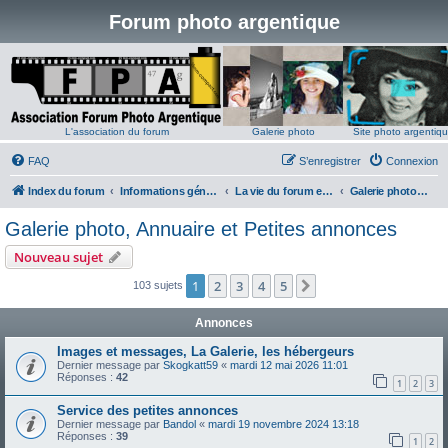
Forum photo argentique
L'association du forum
Galerie photo
Site photo argentiq
FAQ
S’enregistrer
Connexion
Index du forum
Informations générales
La vie du forum et du site
Galerie photo, Annuaire et Petites annonces
Galerie photo, Annuaire et Petites annonces
Nouveau sujet
1
2
3
4
5
Suivante
103 sujets
Annonces
Images et messages, La Galerie, les hébergeurs
Dernier message par
Skogkatt59
«
mardi 12 mai 2026 11:01
Réponses :
42
1
2
3
Service des petites annonces
Dernier message par
Bandol
«
mardi 19 novembre 2024 13:18
Réponses :
39
1
2